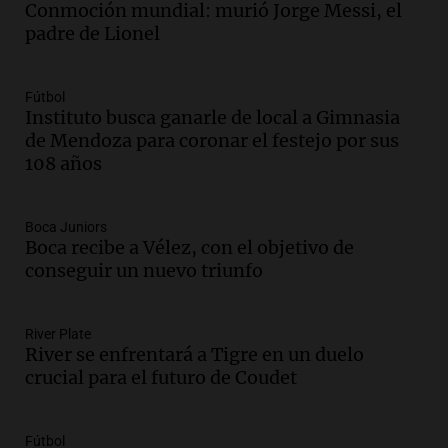
Conmoción mundial: murió Jorge Messi, el
padre de Lionel
Audio.
Mateo, a los 25 años, lucha
contra el tiempo: necesita un trasplante
para poder seguir viviend
Fútbol
Una mañana para todos
Instituto busca ganarle de local a Gimnasia
Episodios
de Mendoza para coronar el festejo por sus
108 años
Audio.
Estiman que la inflación nacional
de julio será menor al 2,9% registrado
en CABA
Boca Juniors
Una mañana para todos
Boca recibe a Vélez, con el objetivo de
Episodios
conseguir un nuevo triunfo
Audio.
Altas Cumbres: rescataron a una
cabra que llevaba ocho días atrapada en
un precipicio
River Plate
River se enfrentará a Tigre en un duelo
Una mañana para todos
crucial para el futuro de Coudet
Episodios
Audio.
Chile planteó mejorar la
conectividad fronteriza, aérea y digital
Fútbol