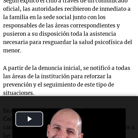
Según explicó el club a través de un comunicado
oficial, las autoridades recibieron de inmediato a
la familia en la sede social junto con los
responsables de las áreas correspondientes y
pusieron a su disposición toda la asistencia
necesaria para resguardar la salud psicofísica del
menor.
A partir de la denuncia inicial, se notificó a todas
las áreas de la institución para reforzar la
prevención y el seguimiento de este tipo de
situaciones.
En ese contexto, el equipo interdisciplinario de
Play
Casa CAI identificó otros dos casos con
características similares, que fueron informados a
Video
las máximas autoridades del club.