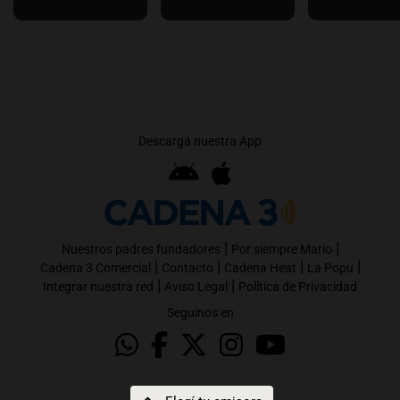
Descargá nuestra App
|
|
Nuestros padres fundadores
Por siempre Mario
|
|
|
|
Cadena 3 Comercial
Contacto
Cadena Heat
La Popu
|
|
Integrar nuestra red
Aviso Legal
Política de Privacidad
Seguinos en