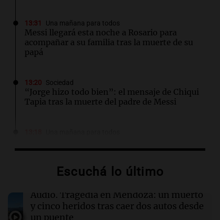
13:31
Una mañana para todos
Messi llegará esta noche a Rosario para
acompañar a su familia tras la muerte de su
papá
13:20
Sociedad
“Jorge hizo todo bien”: el mensaje de Chiqui
Tapia tras la muerte del padre de Messi
13:18
Una mañana para todos
Ley de Propiedad Privada: el revés en el
Congreso expuso una debilidad
comunicacional del Gobierno
Escuchá lo último
13:18
Una mañana para todos
Audio.
Tragedia en Mendoza: un muerto
Matías Pourrain sigue detenido: "Tres
y cinco heridos tras caer dos autos desde
hombres se lo llevaron para hacerle preguntas
un puente