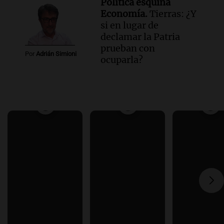
Política esquina
Economía.
Tierras: ¿Y
si en lugar de
declamar la Patria
prueban con
Por
Adrián Simioni
ocuparla?