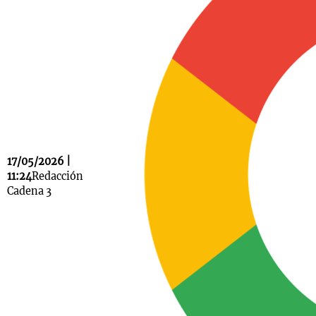
Notas
s
Notas
La Sole en
ial
Mundial 2026
Cadena 3
17/05/2026 |
11:24
Redacción
Cadena 3