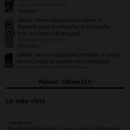
y nunca regresó"
Una mañana para todos
Episodios
13:01
Sociedad
Audio.
Messi llegará esta noche a
La Conmebol despidió a Jorge Messi y
Rosario para acompañar a su familia
acompañó a Lionel y su familia
tras la muerte de su papá
Una mañana para todos
Episodios
12:40
Sociedad
AFA dispuso un minuto de silencio y
Audio.
Ley de Propiedad Privada: el revés
brazaletes negros por el fallecimiento de Jorge
en el Congreso expuso una debilidad
Messi
comunicacional del Gobierno
Una mañana para todos
Episodios
Podcast
Últimas 24 h
Audio.
Casabindo se prepara para una
celebración única: 30.000 turistas y el
Lo más visto
tradicional Toreo de la Vincha
Una mañana para todos
Episodios
Espectáculos
Audio.
Borges, abogada de Pourrain:
Murió Leandro Rud a los 51 años: la historia