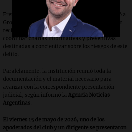
Frente a este panorama, Independiente convocó a
Grooming Argentina, cuyos especialistas fueron
recibidos en el predio de Villa Domínico para
coordinar charlas informativas y preventivas
destinadas a concientizar sobre los riesgos de este
delito.
Paralelamente, la institución reunió toda la
documentación y el material necesario para
avanzar con la correspondiente presentación
judicial, según informó la
Agencia Noticias
Argentinas
.
El viernes 15 de mayo de 2026, uno de los
apoderados del club y un dirigente se presentaron