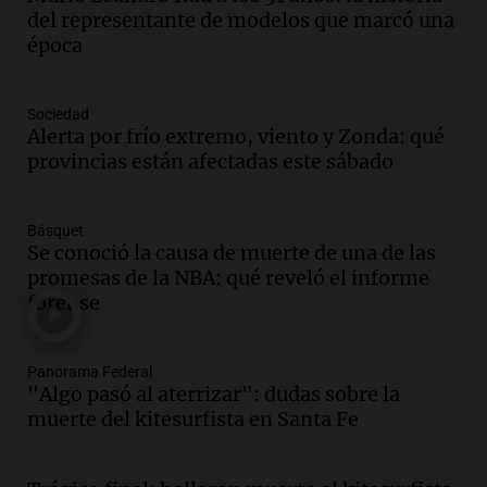
"Tres hombres se lo llevaron para
del representante de modelos que marcó una
hacerle preguntas y nunca regresó"
época
Una mañana para todos
Episodios
Audio.
Voluntarios limpiaron 9.000
Sociedad
metros del río Suquía y retiraron hasta
Alerta por frío extremo, viento y Zonda: qué
800 kilos de basura por jornada
provincias están afectadas este sábado
Una mañana para todos
Episodios
Básquet
Audio.
La historia de la servilleta que
Se conoció la causa de muerte de una de las
firmó Jorge Messi para el primer
promesas de la NBA: qué reveló el informe
contrato de Leo con Barcelona
forense
Una mañana para todos
Episodios
Panorama Federal
Audio.
Joan Gaspart: "Sin Jorge, no sé si
"Algo pasó al aterrizar": dudas sobre la
Messi hubiera llegado adonde llegó"
muerte del kitesurfista en Santa Fe
Una mañana para todos
Episodios