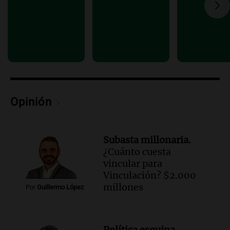
esperaba cobrar su jubilación en un
banco de San Luis
Panorama Federal
Episodios
Opinión
Subasta millonaria.
¿Cuánto cuesta
vincular para
Vinculación? $2.000
millones
Por
Guillermo López
Política esquina