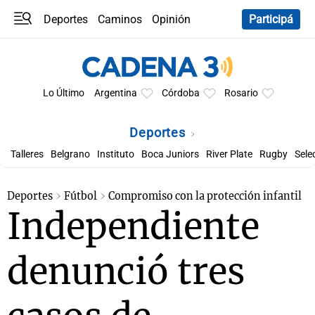
Deportes
Caminos
Opinión
Participá
Programas
Últimas coberturas
Últimas 24 h
En YouTube
Clima
Horóscopo
Lo Último
Argentina
Córdoba
Rosario
Deportes
Talleres
Belgrano
Instituto
Boca Juniors
River Plate
Rugby
Sele
Deportes
Fútbol
Compromiso con la protección infantil
Independiente
denunció tres