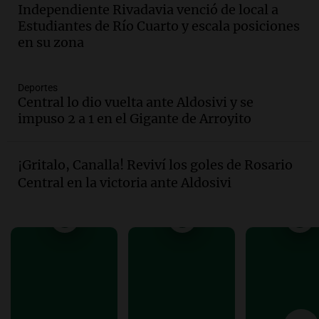
con Jujuy
Independiente Rivadavia venció de local a
Panorama Federal
Estudiantes de Río Cuarto y escala posiciones
Episodios
en su zona
Audio.
Del fitness a la longevidad: por
qué crece el consumo de alimentos con
proteínas
Deportes
Central lo dio vuelta ante Aldosivi y se
Una mañana para todos
impuso 2 a 1 en el Gigante de Arroyito
Episodios
Audio.
Investigan un asalto millonario a
la cooperativa Talamochita en Villa
¡Gritalo, Canalla! Reviví los goles de Rosario
María
Central en la victoria ante Aldosivi
Panorama Federal
Episodios
Audio.
Vandalismo en San Miguel de
Tucumán: destruyeron 433 luminarias
públicas en 14 meses
Panorama Federal
Episodios
Audio.
Una mujer murió cuando