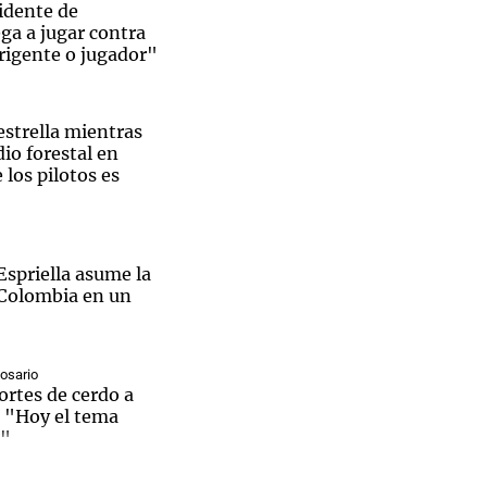
sidente de
ega a jugar contra
rigente o jugador"
Notas
estrella mientras
tas
Notas
io forestal en
Venezuela de
 los pilotos es
 Groenlandia
Comprometidos
Madur
Espriella asume la
 Colombia en un
Rosario
rtes de cerdo a
: "Hoy el tema
a"
Media