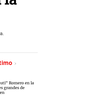
a.
ltimo
Cuti" Romero en la
res grandes de
ren