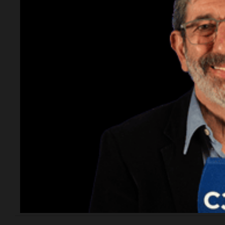
Automovilismo
Deportes
La Fórmula 1
Central
Aldosiv
confirmó
y va po
negociaciones en
firme
Sudamérica y crecen
las chances del
regreso a Argentina
Fútbol
Messi 
Stefano Domenicali, CEO de la F1,
sobre e
reveló que la categoría mantiene
vincula
conversaciones en la región.
Thiago
Buenos Aires busca recuperar un
Barcel
Gran Premio y avanza con las
obras en el Autódromo Oscar y
Juan Gálvez.