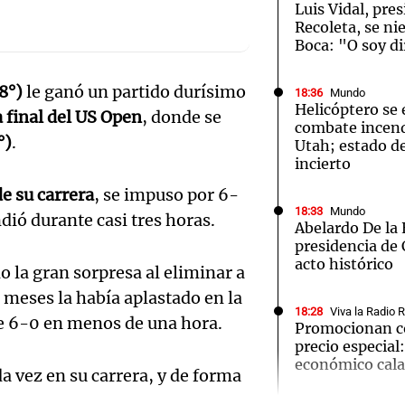
Luis Vidal, pre
Recoleta, se ni
Boca: "O soy di
8°)
le ganó un partido durísimo
18:36
Mundo
Helicóptero se 
a final del US Open
, donde se
Notas
Notas
No
combate incend
°)
.
Utah; estado de
e en Cadena 3
El huracán de Arequito
Cadena 3 en
incierto
e su carrera
, se impuso por 6-
18:33
Mundo
dió durante casi tres horas.
Abelardo De la 
presidencia de
acto histórico
 la gran sorpresa al eliminar a
 meses la había aplastado en la
18:28
Viva la Radio 
e 6-0 en menos de una hora.
Promocionan co
precio especial
económico cal
 vez en su carrera, y de forma
Audio.