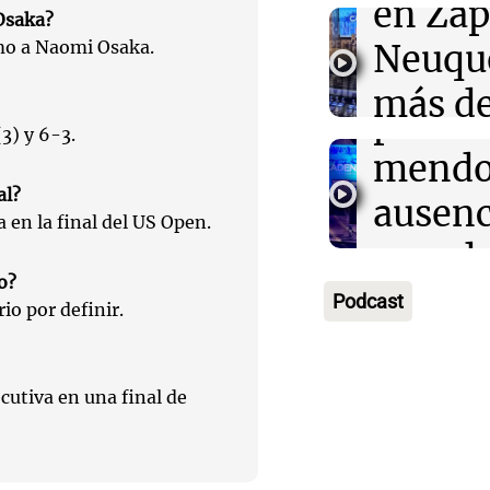
en Zap
Osaka?
Contro
Viva la Radi
mo a Naomi Osaka.
Neuqu
Episodios
en el
más de
peron
3) y 6-3.
camio
Audio.
mendo
varado
al?
Bounib
ausenc
en la final del US Open.
Panorama F
de Vil
senad
Episodios
o?
necesi
embar
Podcast
Audio.
io por definir.
traspl
votaci
celebr
médul
Panorama F
Audio.
utiva en una final de
Cayet
Episodios
Estado
Intern
Córdo
Panorama F