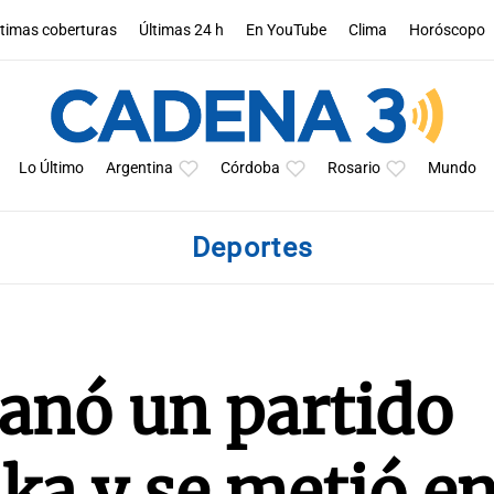
ltimas coberturas
Últimas 24 h
En YouTube
Clima
Horóscopo
Lo Último
Argentina
Córdoba
Rosario
Mundo
Deportes
anó un partido
ka y se metió en