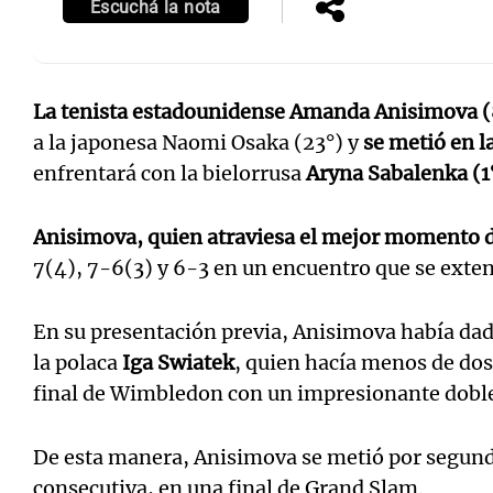
Escuchá la nota
La tenista estadounidense Amanda Anisimova (
a la japonesa Naomi Osaka (23°) y
se metió en l
Notas
Notas
enfrentará con la bielorrusa
Aryna Sabalenka (1
Editorial
Mundial 2026
La Sol
Anisimova, quien atraviesa el mejor momento d
7(4), 7-6(3) y 6-3 en un encuentro que se exten
En su presentación previa, Anisimova había dado
la polaca
Iga Swiatek
, quien hacía menos de dos
final de Wimbledon con un impresionante dobl
De esta manera, Anisimova se metió por segunda
consecutiva, en una final de Grand Slam.