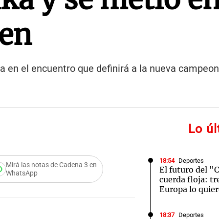
pen
 en el encuentro que definirá a la nueva campeon
Lo ú
18:54
Deportes
Mirá las notas de Cadena 3 en
El futuro del "
WhatsApp
cuerda floja: t
Europa lo quie
18:37
Deportes