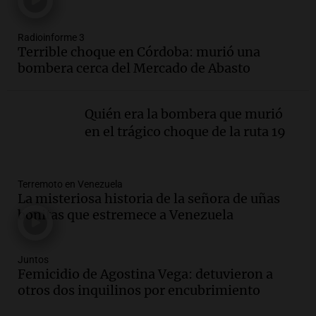
Panorama Federal
Episodios
Radioinforme 3
Audio.
Fieles celebran a San Cayetano
Terrible choque en Córdoba: murió una
en Córdoba pidiendo pan, paz y trabajo
bombera cerca del Mercado de Abasto
Viva la Radio
Episodios
Quién era la bombera que murió
Audio.
Día Internacional de la Cerveza:
en el trágico choque de la ruta 19
mitos, secretos y el desafío de producir
cerveza artesanal
Viva la Radio
Terremoto en Venezuela
Episodios
La misteriosa historia de la señora de uñas
Audio.
Tucumán enfrenta un equilibrio
bonitas que estremece a Venezuela
financiero precario debido a la caída del
consumo y recaudación
Panorama Federal
Juntos
Femicidio de Agostina Vega: detuvieron a
Episodios
otros dos inquilinos por encubrimiento
Audio.
La calidad del empleo en
Argentina cae y preocupa a economistas