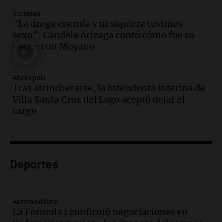
en un contexto de crisis económica
Sociedad
Panorama Federal
"La droga era mía y ni siquiera tuvimos
Episodios
sexo": Candela Arizaga contó cómo fue su
Audio.
Audiencia por tragedia vial en
noche con Moyano
Altas Cumbres: peritos analizan
teléfono de Óscar González
Ahora país
Panorama Federal
Tras atrincherarse, la intendenta interina de
Episodios
Villa Santa Cruz del Lago aceptó dejar el
Audio.
Solicitan quiebra de Lebron
cargo
Group en medio de una investigación
por estafa piramidal millonaria
Panorama Federal
Episodios
Audio.
Detienen a pareja en Alderete por
Deportes
venta de medicamentos controlados
mediante delivery
Panorama Federal
Automovilismo
Episodios
La Fórmula 1 confirmó negociaciones en