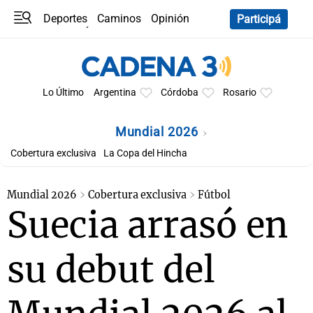
Deportes
Caminos
Opinión
Participá
Programas
Últimas coberturas
Últimas 24 h
En YouTube
Clima
Horóscopo
Lo Último
Argentina
Córdoba
Rosario
Mundial 2026
Cobertura exclusiva
La Copa del Hincha
Mundial 2026
Cobertura exclusiva
Fútbol
Suecia arrasó en
su debut del