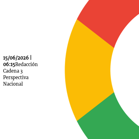
Notas
s
Notas
La Sole en
ial
Mundial 2026
Cadena 3
15/06/2026 |
06:15
Redacción
Cadena 3
Perspectiva
Nacional