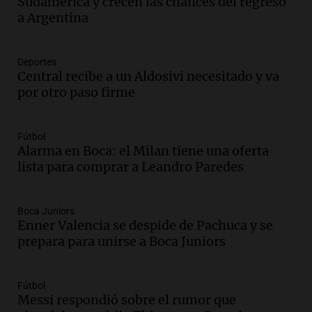
Sudamérica y crecen las chances del regreso
Audio.
El alzobispo García Cueva llama a
a Argentina
la clase dirigente a abordar problemas
económicos y sociales
Panorama Federal
Deportes
Episodios
Central recibe a un Aldosivi necesitado y va
Audio.
La inflación en Buenos Aires
por otro paso firme
alcanza el 2,9% en julio, generando
incertidumbre sobre el IPC nacional
Panorama Federal
Fútbol
Episodios
Alarma en Boca: el Milan tiene una oferta
lista para comprar a Leandro Paredes
Audio.
Descuentos de hasta 700.000
pesos en salarios docentes en Jujuy
generan fuertes críticas
Boca Juniors
Panorama Federal
Enner Valencia se despide de Pachuca y se
Episodios
prepara para unirse a Boca Juniors
Audio.
Docentes de Jujuy denuncian
descuentos de hasta 700.000 pesos en
sus salarios y genera alarma
Fútbol
Messi respondió sobre el rumor que
Panorama Federal