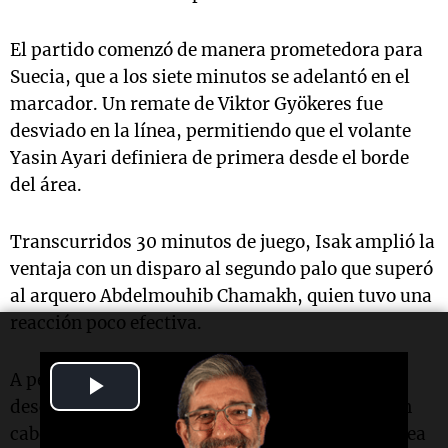
El partido comenzó de manera prometedora para
Suecia, que a los siete minutos se adelantó en el
marcador. Un remate de Viktor Gyökeres fue
desviado en la línea, permitiendo que el volante
Yasin Ayari definiera de primera desde el borde
del área.
Transcurridos 30 minutos de juego, Isak amplió la
ventaja con un disparo al segundo palo que superó
al arquero Abdelmouhib Chamakh, quien tuvo una
reacción poco efectiva.
A pesar de la desventaja, Túnez logró irse al
Play
descanso con un solo gol en contra, gracias a un
Video
cabezazo de Omar Rekik, que se impuso en el área