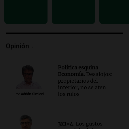
Panorama Federal
Episodios
Audio.
La justicia reconoce el COVID
como enfermedad laboral tras el
fallecimiento de un docente
Panorama Federal
Opinión
Episodios
Política esquina
Economía.
Desalojos:
propietarios del
interior, no se aten
los rulos
Por
Adrián Simioni
3x1=4.
Los gustos