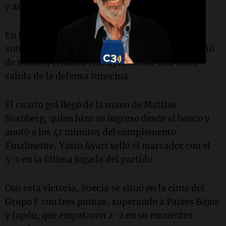
y anotó al segundo palo.
En la segunda mitad, a los 14 minutos, Suecia
volvió a aumentar la diferencia. Gyökeres definió
de manera cruzada tras aprovechar una mala
salida de la defensa tunecina.
El cuarto gol llegó de la mano de Mattias
Svanberg, quien hizo su ingreso desde el banco y
anotó a los 41 minutos del complemento.
Finalmente, Yasin Ayari selló el marcador con el
5-1 en la última jugada del partido.
Con esta victoria, Suecia se situó en la cima del
Grupo F con tres puntos, superando a Países Bajos
y Japón, que empataron 2-2 en su encuentro