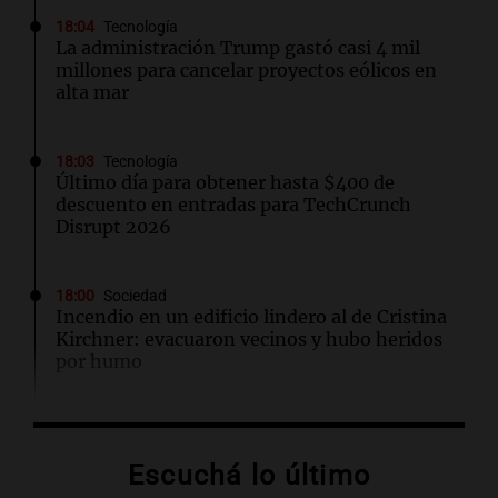
18:04
Tecnología
La administración Trump gastó casi 4 mil
millones para cancelar proyectos eólicos en
alta mar
18:03
Tecnología
Último día para obtener hasta $400 de
descuento en entradas para TechCrunch
Disrupt 2026
18:00
Sociedad
Incendio en un edificio lindero al de Cristina
Kirchner: evacuaron vecinos y hubo heridos
por humo
18:00
Viva la Radio Rosario
En Rosario, una multitud renovó su fe en San
Escuchá lo último
Cayetano: "Siempre nos ayuda"