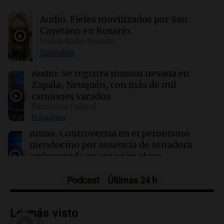
Audio.
Fieles movilizados por San
18:00
Sociedad
Quiniela vespertina: conocé los números
Cayetano en Rosario.
ganadores de hoy viernes 7 de agosto.
Viva la Radio Rosario
Episodios
17:59
Deportes
Audio.
Se registra inusual nevada en
La insólita charla entre un gomero y Facundo
Zapala, Neuquén, con más de mil
Medina que se volvió viral
camiones varados
Panorama Federal
Episodios
17:33
Desde el podio
TC Pick Up: Las "Chatas del Campo
Audio.
Controversia en el peronismo
Argentino" vuelven al Autódromo Cabalén en
mendocino por ausencia de senadora
Octubre.
embarazada en votación clave
Panorama Federal
Episodios
Podcast
Últimas 24 h
Audio.
Mateo Bouniba, joven de Villa
María, necesita un trasplante de médula
Lo más visto
en Estados Unidos