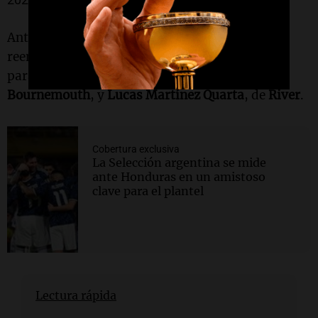
Ante ese panorama,
Lionel Scaloni
analiza el
reemplazante, y entre los nombres que suenan
para reemplazarlo están
Marcos Senesi
, de
Bournemouth
, y
Lucas Martínez Quarta
, de
River
.
Cobertura exclusiva
La Selección argentina se mide
ante Honduras en un amistoso
clave para el plantel
Lectura rápida