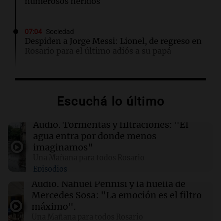
numerosos heridos
07:04
Sociedad
Despiden a Jorge Messi: Lionel, de regreso en
Rosario para el último adiós a su papá
06:03
Tecnología
SpaceX optará por plantas de gas natural para
Escuchá lo último
su nueva fábrica de semiconductores en Texas
Audio.
Tormentas y filtraciones: "El
04:49
Mundo
agua entra por donde menos
Nagasaki recuerda los horrores de la bomba
imaginamos"
atómica en su 81 aniversario
Una Mañana para todos Rosario
Episodios
04:37
Mundo
Audio.
Nahuel Pennisi y la huella de
Hutíes de Yemen atacan instalación de
Mercedes Sosa: "La emoción es el filtro
Aramco en Arabia Saudí: nuevo conflicto en la
máximo".
región
Una Mañana para todos Rosario