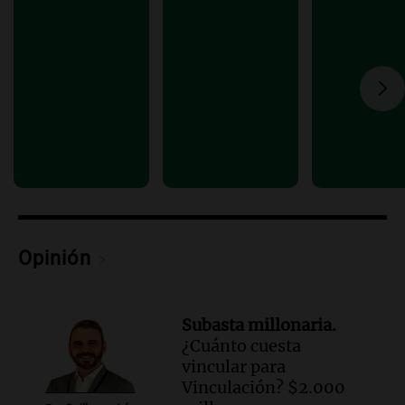
Una mañana para todos
Episodios
Audio.
Estiman que la inflación nacional
de julio será menor al 2,9% registrado
en CABA
Una mañana para todos
Episodios
Audio.
Altas Cumbres: rescataron a una
cabra que llevaba ocho días atrapada en
un precipicio
Una mañana para todos
Episodios
Opinión
Audio.
Chile planteó mejorar la
conectividad fronteriza, aérea y digital
con Jujuy
Subasta millonaria.
Panorama Federal
¿Cuánto cuesta
Episodios
vincular para
Vinculación? $2.000