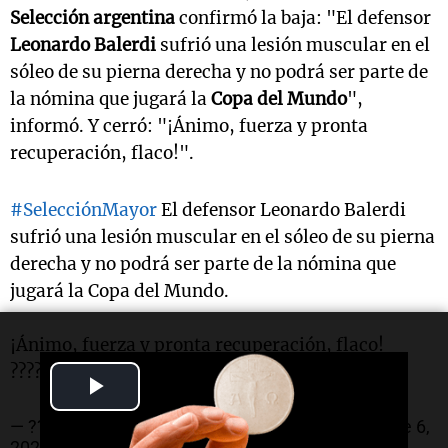
Selección argentina
confirmó la baja: "El defensor
Leonardo Balerdi
sufrió una lesión muscular en el
sóleo de su pierna derecha y no podrá ser parte de
la nómina que jugará la
Copa del Mundo
",
informó. Y cerró: "¡Ánimo, fuerza y pronta
recuperación, flaco!".
#SelecciónMayor
El defensor Leonardo Balerdi
sufrió una lesión muscular en el sóleo de su pierna
derecha y no podrá ser parte de la nómina que
jugará la Copa del Mundo.
¡Ánimo, fuerza y pronta recuperación, flaco!
????????
pic.twitter.com/gMZAiS2b2k
Play
Video
— ???? Selección Argentina ??? (@Argentina)
June 6,
2026