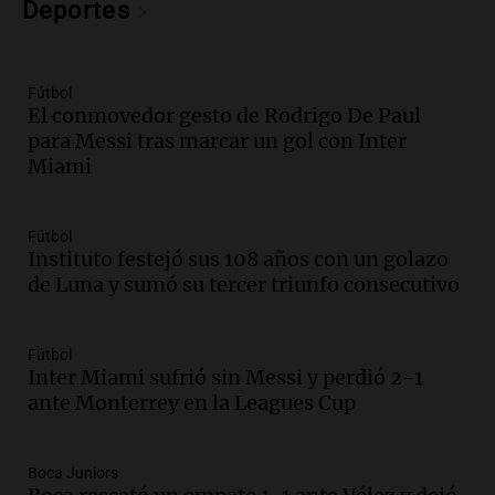
Deportes
metros del río Suquía y retiraron hasta
800 kilos de basura por jornada
Una mañana para todos
Episodios
Fútbol
El conmovedor gesto de Rodrigo De Paul
Audio.
La historia de la servilleta que
para Messi tras marcar un gol con Inter
firmó Jorge Messi para el primer
Miami
contrato de Leo con Barcelona
Una mañana para todos
Episodios
Fútbol
Instituto festejó sus 108 años con un golazo
Audio.
Joan Gaspart: "Sin Jorge, no sé si
de Luna y sumó su tercer triunfo consecutivo
Messi hubiera llegado adonde llegó"
Una mañana para todos
Episodios
Fútbol
Inter Miami sufrió sin Messi y perdió 2-1
Audio.
El orgullo y el sueño argentino de
ante Monterrey en la Leagues Cup
Jorge Messi en una entrevista con Rony
Vargas en 2007
Una mañana para todos
Boca Juniors
Episodios