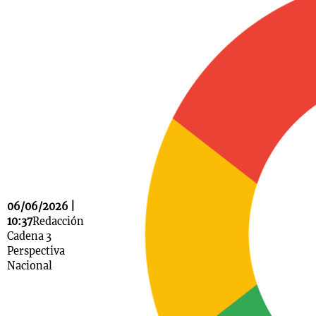
Notas
s
Notas
La Sole en
ial
Mundial 2026
Cadena 3
06/06/2026 |
10:37
Redacción
Cadena 3
Perspectiva
Nacional