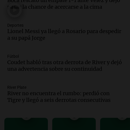
Boca rescató un empate 1-1 ante Vélez y dejó
Audio.
El abuelo de Agostina Vega, tras
pasar la chance de acercarse a la cima
las nuevas detenciones: "En esa casa
todos tenían algo que ver"
Deportes
Una mañana para todos
Lionel Messi ya llegó a Rosario para despedir
Episodios
a su papá Jorge
Audio.
Una nutricionista derribó el mito
del desayuno ideal: qué alimentos
conviene priorizar
Fútbol
Una mañana para todos
Coudet habló tras otra derrota de River y dejó
Episodios
una advertencia sobre su continuidad
Audio.
Murió Jorge Messi
River Plate
Una mañana para todos
River no encuentra el rumbo: perdió con
Episodios
Tigre y llegó a seis derrotas consecutivas
Audio.
Mateo, a los 25 años, lucha
contra el tiempo: necesita un trasplante
para poder seguir viviend