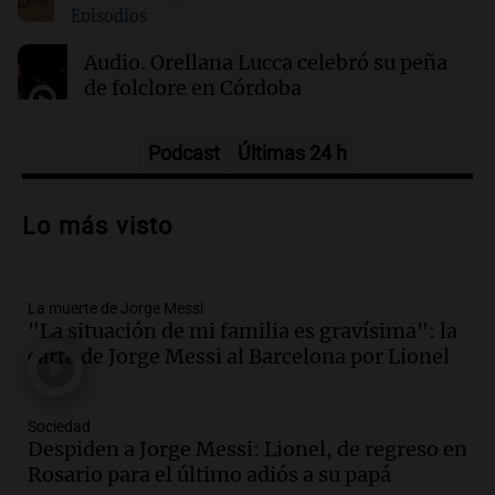
Episodios
04:19
Mundo
Audio.
Orellana Lucca celebró su peña
Incendios forestales en Indonesia: se
de folclore en Córdoba
intensifican las llamas en el Parque Nacional
Bromo Tengger Semeru
Tarde y Media
Episodios
Podcast
Últimas 24 h
Audio.
Trágico accidente en Mendoza:
un muerto y varios heridos tras caída de
Lo más visto
vehículos desde un puente
Panorama Federal
Episodios
La muerte de Jorge Messi
Audio.
Tragedia en Mendoza: un muerto
"La situación de mi familia es gravísima": la
y cinco heridos tras caer dos autos desde
carta de Jorge Messi al Barcelona por Lionel
un puente
Una mañana para todos
Episodios
Sociedad
Audio.
Messi llegará esta noche a
Despiden a Jorge Messi: Lionel, de regreso en
Rosario para acompañar a su familia
Rosario para el último adiós a su papá