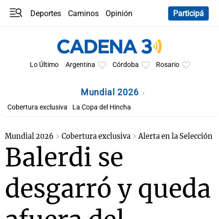
Deportes
Caminos
Opinión
Participá
Programas
Últimas coberturas
Últimas 24 h
En YouTube
Clima
Horóscopo
Lo Último
Argentina
Córdoba
Rosario
Mundial 2026
Cobertura exclusiva
La Copa del Hincha
Mundial 2026
Cobertura exclusiva
Alerta en la Selección
Balerdi se
desgarró y queda