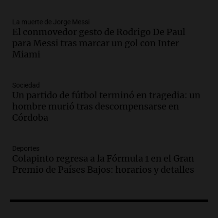
tras la muerte de su papá
Una mañana para todos
La muerte de Jorge Messi
Episodios
El conmovedor gesto de Rodrigo De Paul
Audio.
Ley de Propiedad Privada: el revés
para Messi tras marcar un gol con Inter
en el Congreso expuso una debilidad
Miami
comunicacional del Gobierno
Una mañana para todos
Episodios
Sociedad
Un partido de fútbol terminó en tragedia: un
Audio.
Casabindo se prepara para una
hombre murió tras descompensarse en
celebración única: 30.000 turistas y el
Córdoba
tradicional Toreo de la Vincha
Una mañana para todos
Episodios
Deportes
Audio.
Borges, abogada de Pourrain:
Colapinto regresa a la Fórmula 1 en el Gran
"Tres hombres se lo llevaron para
Premio de Países Bajos: horarios y detalles
hacerle preguntas y nunca regresó"
Una mañana para todos
Episodios
Audio.
Voluntarios limpiaron 9.000