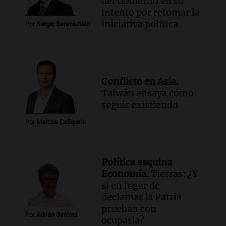
del Gobierno en su
intento por retomar la
iniciativa política
Por
Sergio Berensztein
Conflicto en Asia.
Taiwán ensaya cómo
seguir existiendo
Por
Marcos Calligaris
Política esquina
Economía.
Tierras: ¿Y
si en lugar de
declamar la Patria
prueban con
Por
Adrián Simioni
ocuparla?