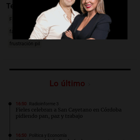
Temas
Franco Colapinto
Gran Premio Gran Bretaña
falla monoplaza
condiciones climáticas
frustración pil
Lo último
16:50
Radioinforme 3
Fieles celebran a San Cayetano en Córdoba
pidiendo pan, paz y trabajo
16:50
Política y Economía