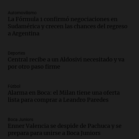
generan fuertes críticas
Panorama Federal
Automovilismo
Episodios
La Fórmula 1 confirmó negociaciones en
Sudamérica y crecen las chances del regreso
Audio.
Docentes de Jujuy denuncian
a Argentina
descuentos de hasta 700.000 pesos en
sus salarios y genera alarma
Panorama Federal
Deportes
Episodios
Central recibe a un Aldosivi necesitado y va
Audio.
Siniestro vial en Salta: una mujer
por otro paso firme
fallece tras perder el control de su
vehículo
Panorama Federal
Fútbol
Episodios
Alarma en Boca: el Milan tiene una oferta
Audio.
Docentes de Jujuy enfrentan
lista para comprar a Leandro Paredes
descuentos de hasta 700.000 pesos en
sus salarios, denuncian desde el
sindicato
Boca Juniors
Enner Valencia se despide de Pachuca y se
Panorama Federal
prepara para unirse a Boca Juniors
Episodios
Audio.
La justicia reconoce el COVID