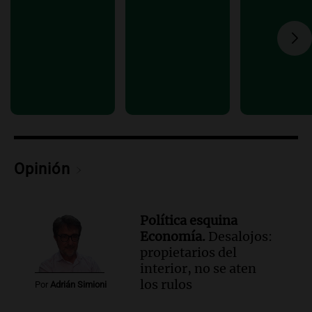
Episodios
Audio.
Solans Hoteles es patrocinante
porque el concurso “abre un espacio a la
creatividad”
Edición 2026
Episodios
Audio.
Femicidio por fuego en el auto:
qué dijo la defensa del esposo acusado
Radioinforme 3
Episodios
Opinión
Política esquina
Economía.
Desalojos:
propietarios del
interior, no se aten
los rulos
Por
Adrián Simioni