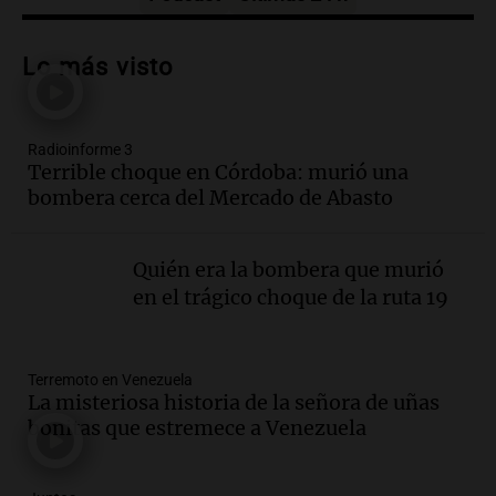
Audio.
Tucumán enfrenta un equilibrio
financiero precario debido a la caída del
Lo más visto
consumo y recaudación
Panorama Federal
Episodios
Radioinforme 3
Audio.
La calidad del empleo en
Terrible choque en Córdoba: murió una
Argentina cae y preocupa a economistas
bombera cerca del Mercado de Abasto
en un contexto de crisis económica
Panorama Federal
Episodios
Quién era la bombera que murió
Audio.
Audiencia por tragedia vial en
en el trágico choque de la ruta 19
Altas Cumbres: peritos analizan
teléfono de Óscar González
Panorama Federal
Terremoto en Venezuela
Episodios
La misteriosa historia de la señora de uñas
Audio.
Solicitan quiebra de Lebron
bonitas que estremece a Venezuela
Group en medio de una investigación
por estafa piramidal millonaria