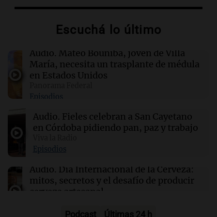
La influencia conservadora de Trump se
expande en América Latina con nuevos líderes
Escuchá lo último
16:16
Deportes
Gerónimo Rulli se une al Manchester City tras
Audio.
Mateo Bouniba, joven de Villa
dejar el Olympique de Marsella
María, necesita un trasplante de médula
en Estados Unidos
Panorama Federal
16:16
Sociedad
Episodios
Incendio en un edificio al lado de la casa de
Cristina Kirchner: evacuaron a los vecinos
Audio.
Fieles celebran a San Cayetano
en Córdoba pidiendo pan, paz y trabajo
16:15
Viva la Radio
Mundo
Cameron Hamilton asumirá la FEMA tras su
Episodios
confirmación en el Senado de EE.UU.
Audio.
Día Internacional de la Cerveza:
mitos, secretos y el desafío de producir
cerveza artesanal
Viva la Radio
Episodios
Podcast
Últimas 24 h