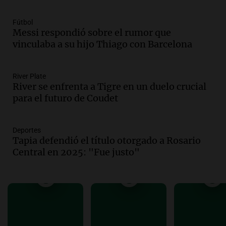
como enfermedad laboral tras caso de
docente fallecido en 2021
Fútbol
Messi respondió sobre el rumor que
Panorama Federal
vinculaba a su hijo Thiago con Barcelona
Episodios
Audio.
Trágico siniestro vial en Salta:
mujer pierde la vida en accidente en
River Plate
circunvalación Oeste
River se enfrenta a Tigre en un duelo crucial
Panorama Federal
para el futuro de Coudet
Episodios
Audio.
La justicia reconoce el COVID
como enfermedad laboral tras el
Deportes
Tapia defendió el título otorgado a Rosario
fallecimiento de un docente
Central en 2025: "Fue justo"
Panorama Federal
Episodios
Audio.
Encuentran cuerpo en el Riacho
Santa Fe: se trataría de un hombre
desaparecido mientras practicaba
kitesurf
Panorama Federal