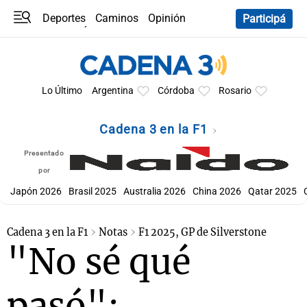
Deportes
Caminos
Opinión
Participá
Programas
Últimas coberturas
Últimas 24 h
En YouTube
Clima
Horóscopo
Lo Último
Argentina
Córdoba
Rosario
Cadena 3 en la F1
Presentado
por
Japón 2026
Brasil 2025
Australia 2026
China 2026
Qatar 2025
Cadena 3 en la F1
Notas
F1 2025, GP de Silverstone
"No sé qué
pasó":