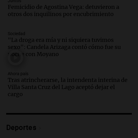
Panorama Federal
Juntos
Femicidio de Agostina Vega: detuvieron a
Episodios
otros dos inquilinos por encubrimiento
Audio.
Detienen a pareja en Alderete por
venta de medicamentos controlados
mediante delivery
Sociedad
Panorama Federal
"La droga era mía y ni siquiera tuvimos
Episodios
sexo": Candela Arizaga contó cómo fue su
Audio.
El alzobispo García Cueva llama a
noche con Moyano
la clase dirigente a abordar problemas
económicos y sociales
Ahora país
Panorama Federal
Tras atrincherarse, la intendenta interina de
Episodios
Villa Santa Cruz del Lago aceptó dejar el
Audio.
La inflación en Buenos Aires
cargo
alcanza el 2,9% en julio, generando
incertidumbre sobre el IPC nacional
Panorama Federal
Episodios
Audio.
Descuentos de hasta 700.000
Deportes
pesos en salarios docentes en Jujuy