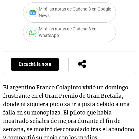
Mirá las notas de Cadena 3 en Google
News
Notas
Mirá las notas de Cadena 3 en
s
Notas
WhatsApp
La Sole en
ial
Mundial 2026
Cadena 3
Escuchá la nota
El argentino Franco Colapinto vivió un domingo
frustrante en el Gran Premio de Gran Bretaña,
donde ni siquiera pudo salir a pista debido a una
falla en su monoplaza. El piloto que había
mostrado señales de mejora durante el fin de
semana, se mostró desconsolado tras el abandono
y compartió su enojo con los medios.