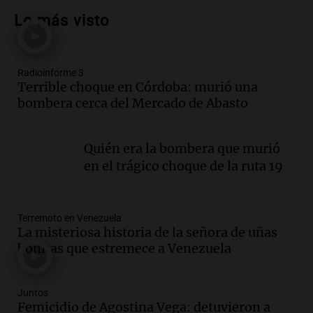
Altas Cumbres: peritos analizan
Lo más visto
teléfono de Óscar González
Panorama Federal
Episodios
Radioinforme 3
Audio.
Solicitan quiebra de Lebron
Terrible choque en Córdoba: murió una
Group en medio de una investigación
bombera cerca del Mercado de Abasto
por estafa piramidal millonaria
Panorama Federal
Episodios
Quién era la bombera que murió
Audio.
Detienen a pareja en Alderete por
en el trágico choque de la ruta 19
venta de medicamentos controlados
mediante delivery
Panorama Federal
Terremoto en Venezuela
Episodios
La misteriosa historia de la señora de uñas
Audio.
El alzobispo García Cueva llama a
bonitas que estremece a Venezuela
la clase dirigente a abordar problemas
económicos y sociales
Panorama Federal
Juntos
Femicidio de Agostina Vega: detuvieron a
Episodios