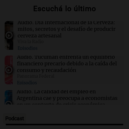
dejar el Olympique de Marsella
Escuchá lo último
16:16
Sociedad
Audio.
Día Internacional de la Cerveza:
Incendio en un edificio al lado de la casa de
mitos, secretos y el desafío de producir
Cristina Kirchner: evacuaron a los vecinos
cerveza artesanal
Viva la Radio
Episodios
16:15
Mundo
Cameron Hamilton asumirá la FEMA tras su
Audio.
Tucumán enfrenta un equilibrio
confirmación en el Senado de EE.UU.
financiero precario debido a la caída del
consumo y recaudación
Panorama Federal
16:11
Espectáculos
Episodios
Falleció William Orbit, el influyente productor
que transformó la música pop a los 69 años
Audio.
La calidad del empleo en
Argentina cae y preocupa a economistas
en un contexto de crisis económica
Panorama Federal
Episodios
Podcast
Audio.
Audiencia por tragedia vial en