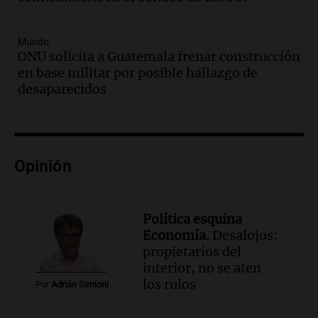
fallecimiento de un docente
Panorama Federal
Episodios
Mundo
Audio.
Encuentran cuerpo en el Riacho
ONU solicita a Guatemala frenar construcción
Santa Fe: se trataría de un hombre
en base militar por posible hallazgo de
desaparecido mientras practicaba
desaparecidos
kitesurf
Panorama Federal
Episodios
Audio.
Solans Hoteles es patrocinante
porque el concurso “abre un espacio a la
Opinión
creatividad”
Edición 2026
Episodios
Política esquina
Economía.
Desalojos:
Audio.
Femicidio por fuego en el auto:
propietarios del
qué dijo la defensa del esposo acusado
interior, no se aten
Radioinforme 3
los rulos
Por
Adrián Simioni
Episodios
Audio.
Exconvicto con doble empleo