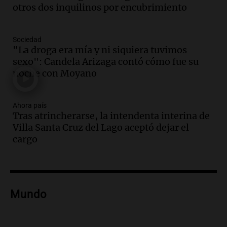
otros dos inquilinos por encubrimiento
Audio.
La inflación en Buenos Aires
alcanza el 2,9% en julio, generando
incertidumbre sobre el IPC nacional
Sociedad
Panorama Federal
"La droga era mía y ni siquiera tuvimos
Episodios
sexo": Candela Arizaga contó cómo fue su
Audio.
Descuentos de hasta 700.000
noche con Moyano
pesos en salarios docentes en Jujuy
generan fuertes críticas
Ahora país
Panorama Federal
Tras atrincherarse, la intendenta interina de
Episodios
Villa Santa Cruz del Lago aceptó dejar el
Audio.
Docentes de Jujuy denuncian
cargo
descuentos de hasta 700.000 pesos en
sus salarios y genera alarma
Panorama Federal
Episodios
Audio.
Siniestro vial en Salta: una mujer
Mundo
fallece tras perder el control de su
vehículo