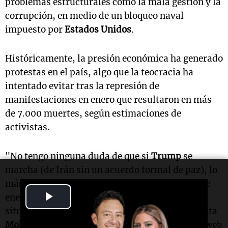
problemas estructurales como la mala gestión y la
corrupción, en medio de un bloqueo naval
impuesto por
Estados Unidos
.
Históricamente, la presión económica ha generado
protestas en el país, algo que la teocracia ha
intentado evitar tras la represión de
manifestaciones en enero que resultaron en más
de 7.000 muertes, según estimaciones de
activistas.
"No tengo ninguna duda de que si
Trump
se
marcha (de Irán sin un acuerdo formal de paz), lo
más probable es que veamos algo similar a lo de
Play
enero hacia finales del verano, debido a la
situación económica y social", declaró el analista
Video
Mohsen Jalilvand
en un video difundido por la web