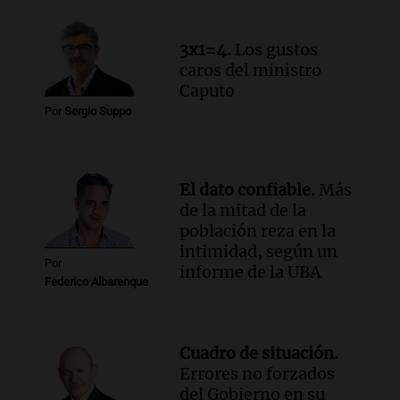
estatal: la SENAF asegura que se enteró
por los medios
3x1=4.
Los gustos
Radioinforme 3
caros del ministro
Episodios
Caputo
Por
Sergio Suppo
Audio.
Los gustos caros del ministro
Caputo | Por Sergio Suppo
3x1:4
Episodios
El dato confiable.
Más
de la mitad de la
población reza en la
intimidad, según un
Por
informe de la UBA
Federico Albarenque
Cuadro de situación.
Errores no forzados
del Gobierno en su