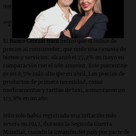
noticiosa iraní
Fararu
.
"Tendremos precios más altos"
El
Banco Central iraní
indicó que el índice de
precios al consumidor, que mide una canasta de
bienes y servicios, alcanzó el 77,2% en mayo en
comparación con el año anterior. Este porcentaje
es un 8,5% más alto que en abril. Los precios de
productos de primera necesidad, como
medicamentos y tarifas de taxi, aumentaron un
113,8% en un año.
Irán solo había registrado una inflación más
severa en 1942, durante la Segunda Guerra
Mundial, cuando la invasión del país por parte de