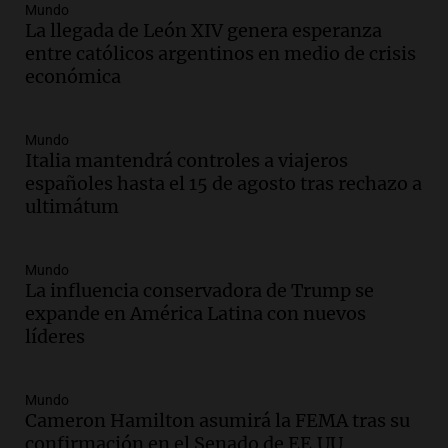
Panorama Federal
Mundo
Episodios
La llegada de León XIV genera esperanza
Audio.
Docentes de Jujuy enfrentan
entre católicos argentinos en medio de crisis
descuentos de hasta 700.000 pesos en
económica
sus salarios, denuncian desde el
sindicato
Panorama Federal
Mundo
Episodios
Italia mantendrá controles a viajeros
Audio.
La justicia reconoce el COVID
españoles hasta el 15 de agosto tras rechazo a
como enfermedad laboral tras caso de
ultimátum
docente fallecido en 2021
Panorama Federal
Episodios
Mundo
La influencia conservadora de Trump se
Audio.
Trágico siniestro vial en Salta:
expande en América Latina con nuevos
mujer pierde la vida en accidente en
líderes
circunvalación Oeste
Panorama Federal
Episodios
Mundo
Audio.
La justicia reconoce el COVID
Cameron Hamilton asumirá la FEMA tras su
como enfermedad laboral tras el
confirmación en el Senado de EE.UU.