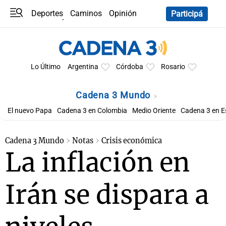
Deportes
Caminos
Opinión
Participá
Programas
Últimas coberturas
Últimas 24 h
En YouTube
Clima
Horóscopo
Lo Último
Argentina
Córdoba
Rosario
Cadena 3 Mundo
El nuevo Papa
Cadena 3 en Colombia
Medio Oriente
Cadena 3 en 
Cadena 3 Mundo
Notas
Crisis económica
La inflación en
Irán se dispara a