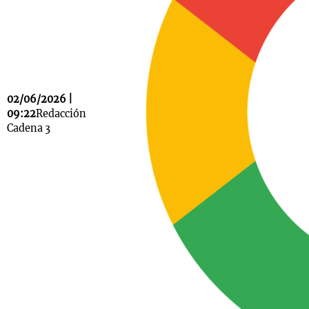
Notas
s
Notas
La Sole en
02/06/2026 |
ial
Mundial 2026
Cadena 3
09:22
Redacción
Cadena 3