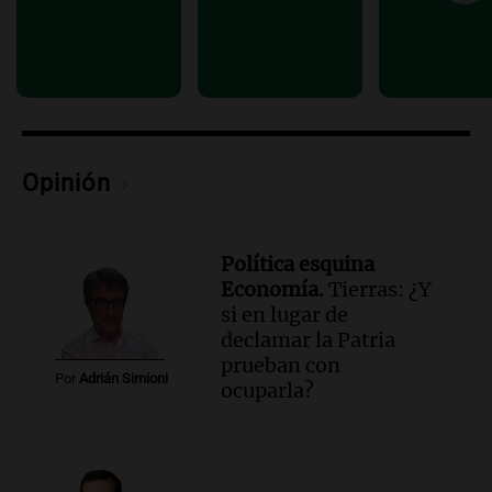
de Casa del Encuentro
Panorama Federal
Episodios
Audio.
Santa Fe reactivará 1.500
viviendas paralizadas tras el cierre de
Procrear en la provincia
Panorama Federal
Opinión
Episodios
Política esquina
Economía.
Tierras: ¿Y
si en lugar de
declamar la Patria
prueban con
Por
Adrián Simioni
ocuparla?