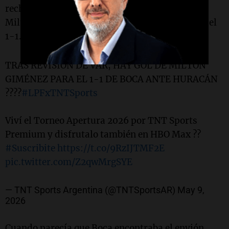
rechazó mal tras un córner, la pelota rebotó en
Milton Giménez y terminó dentro del arco para el
1-1.
TRAS REVISIÓN DE VAR, HAY GOL DE MILTON
GIMÉNEZ PARA EL 1-1 DE BOCA ANTE HURACÁN
????
#LPFxTNTSports
Viví el Torneo Apertura 2026 por TNT Sports
Premium y disfrutalo también en HBO Max ??
#Suscribite
https://t.co/9RzIJTMF2E
pic.twitter.com/Z2qwMrgSYE
— TNT Sports Argentina (@TNTSportsAR)
May 9,
2026
Cuando parecía que Boca encontraba el envión