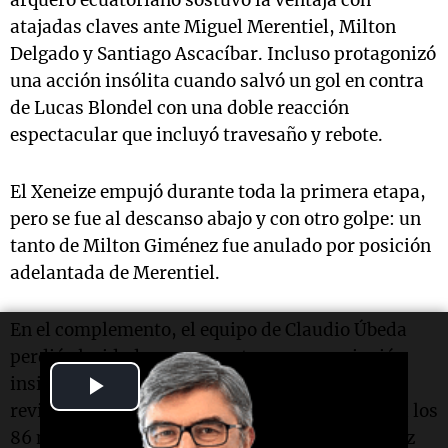
atajadas claves ante Miguel Merentiel, Milton
Delgado y Santiago Ascacíbar. Incluso protagonizó
una acción insólita cuando salvó un gol en contra
de Lucas Blondel con una doble reacción
espectacular que incluyó travesaño y rebote.
El Xeneize empujó durante toda la primera etapa,
pero se fue al descanso abajo y con otro golpe: un
tanto de Milton Giménez fue anulado por posición
adelantada de Merentiel.
En el complemento, el equipo de Claudio Úbeda
perdió claridad por momentos, aunque siguió
Play
insistiendo. El ingreso del Changuito Zeballos
revitalizó el ataque y Boca encontró el empate a los
Video
86 minutos casi de manera accidental: Galíndez