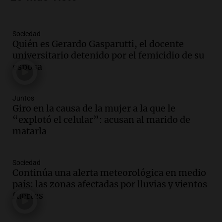
Informados al regreso
Episodios
Sociedad
Audio.
Debate en el Senado y protesta
Quién es Gerardo Gasparutti, el docente
en Rosario contra la ley de Propiedad
universitario detenido por el femicidio de su
Privada.
esposa
Viva la Radio Rosario
Episodios
Audio.
Manifestación en Rosario contra
Juntos
la ley de Propiedad Privada debatida en
Giro en la causa de la mujer a la que le
el Senado.
“explotó el celular”: acusan al marido de
Viva la Radio Rosario
matarla
Episodios
Audio.
Luis Juez cuestionó la polémica
Sociedad
por la Ley de Tierras: "Construyeron un
Continúa una alerta meteorológica en medio
relato mentiroso"
país: las zonas afectadas por lluvias y vientos
Informados al regreso
fuertes
Episodios
Audio.
La Boulaille se prepara para su