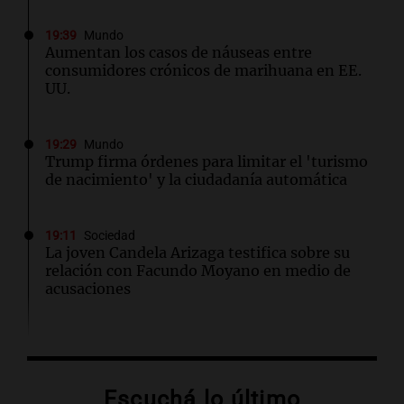
19:39
Mundo
Aumentan los casos de náuseas entre
consumidores crónicos de marihuana en EE.
UU.
19:29
Mundo
Trump firma órdenes para limitar el 'turismo
de nacimiento' y la ciudadanía automática
19:11
Sociedad
La joven Candela Arizaga testifica sobre su
relación con Facundo Moyano en medio de
acusaciones
19:09
Sociedad
Finalizan las lluvias en el AMBA: frío extremo
y mínimas de hasta 1 grado se esperan
Escuchá lo último