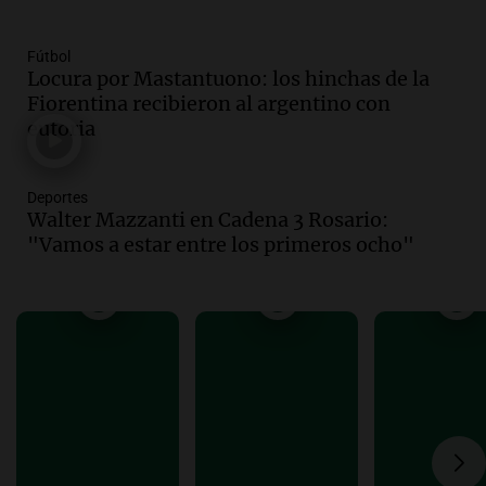
Episodios
Audio.
Estados Unidos advierte sobre
Fútbol
Locura por Mastantuono: los hinchas de la
contrato entre cooperativa argentina y
Fiorentina recibieron al argentino con
Huawei en Neuquén
euforia
Panorama Federal
Episodios
Audio.
El vicegobernador de Salta resalta
Deportes
la presencia de 70.000 bolivianos en la
Walter Mazzanti en Cadena 3 Rosario:
provincia y su integración
"Vamos a estar entre los primeros ocho"
Panorama Federal
Episodios
Audio.
La amiga del Papa León XIV
recordó su paso por Perú: "Nos decía
siempre: ''Difundan el milagro''"
Viva la Radio
Episodios
Audio.
Santa Fe, segunda provincia con
más femicidios del país, según informe