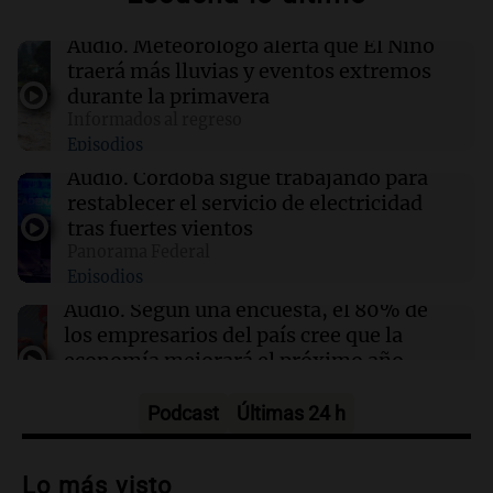
19:08
Política y Economía
Audio.
Meteorólogo alerta que El Niño
Industriales santafesinos cruzaron a Caputo:
traerá más lluvias y eventos extremos
"No resuelve problemas productivos"
durante la primavera
Informados al regreso
Episodios
19:05
Sociedad
La defensa de Facundo Moyano solicita
Audio.
Córdoba sigue trabajando para
levantar las restricciones impuestas en su
restablecer el servicio de electricidad
caso
tras fuertes vientos
Panorama Federal
Episodios
19:03
Mundo
El brote de ébola en el Congo ya ha cobrado la
Audio.
Según una encuesta, el 80% de
vida de 330 niños menores de cinco años
los empresarios del país cree que la
economía mejorará el próximo año
Amamos Argentina
Episodios
Podcast
Últimas 24 h
Audio.
Carolina Losada: "Faltó que el
oficialismo la explique mejor" sobre la
Lo más visto
ley de propiedad privada