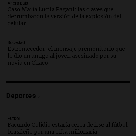
gran expo, con concurso de panificados
Ahora país
Caso María Lucila Pagani: las claves que
y actividades destacadas
derrumbaron la versión de la explosión del
Panorama Federal
celular
Episodios
Audio.
Detienen en Salta a abogado que
violó libertad condicional al ir al
Sociedad
Mundial de Atlanta
Estremecedor: el mensaje premonitorio que
Panorama Federal
le dio un amigo al joven asesinado por su
Episodios
novia en Chaco
Audio.
La UNC entregó más bicicletas a
estudiantes y proyecta duplicar el
programa de movilidad sustentable
Viva la Radio
Deportes
Episodios
Audio.
Expertos advierten sobre posible
nevada en Mendoza este fin de semana
tras condiciones invernales
Fútbol
Facundo Colidio estaría cerca de irse al fútbol
Panorama Federal
brasileño por una cifra millonaria
Episodios