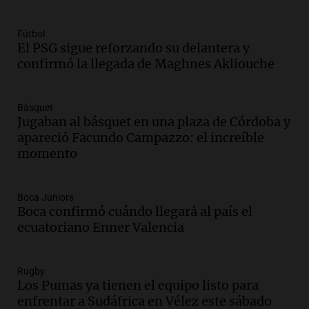
Audio.
Padres presentes, pero
distraídos: ¿Qué pasa con un niño
Fútbol
cuando el padre mira mucho el teléfono?
El PSG sigue reforzando su delantera y
Educar entre todos
confirmó la llegada de Maghnes Akliouche
Episodios
Audio.
Presentan el innovador Parque
Básquet
Tecnológico en Villa María con dos
Jugaban al básquet en una plaza de Córdoba y
edificios icónicos
apareció Facundo Campazzo: el increíble
Panorama Federal
momento
Episodios
Audio.
Polémica en el fútbol argentino:
árbitros bajo la lupa tras fallos
Boca Juniors
controvertidos
Boca confirmó cuándo llegará al país el
Panorama Federal
ecuatoriano Enner Valencia
Episodios
Audio.
El kirchnerismo no logra apoyo
Rugby
para modificar proyecto de propiedad
Los Pumas ya tienen el equipo listo para
privada en el Senado Nacional
enfrentar a Sudáfrica en Vélez este sábado
Panorama Federal