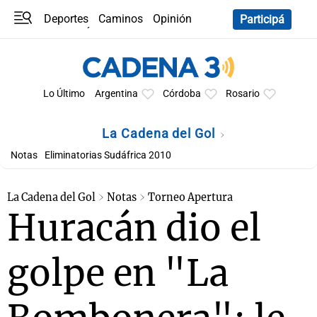
Deportes
Caminos
Opinión
Participá
Programas
Últimas coberturas
Últimas 24 h
En YouTube
Clima
Horóscopo
Lo Último
Argentina
Córdoba
Rosario
La Cadena del Gol
Notas
Eliminatorias Sudáfrica 2010
La Cadena del Gol
Notas
Torneo Apertura
Huracán dio el
golpe en "La