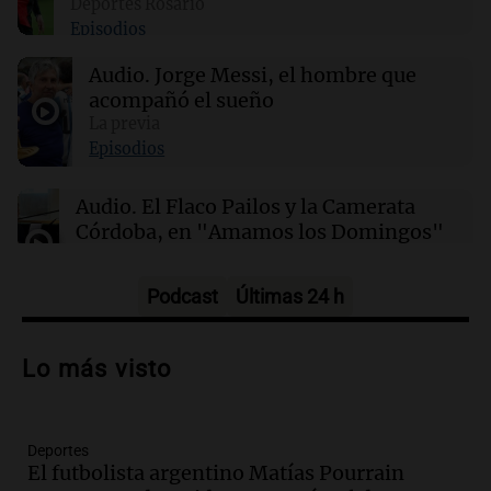
Deportes Rosario
Clima en CABA: cómo estará el tiempo este
Episodios
lunes 10 de agosto
Audio.
Jorge Messi, el hombre que
acompañó el sueño
00:02
Mundo
Hezly Rivera, campeona olímpica, conquista
La previa
su segundo título consecutivo en gimnasia de
Episodios
EE. UU.
Audio.
El Flaco Pailos y la Camerata
Córdoba, en "Amamos los Domingos"
Amamos los Domingos
Episodios
Podcast
Últimas 24 h
Audio.
Patricia Palmer y Mario Pasik
hablaron de su obra en Cadena 3
Lo más visto
Amamos los Domingos
Episodios
Deportes
Audio.
Córdoba espera a León XIV con el
El futbolista argentino Matías Pourrain
recuerdo del paso de Juan Pablo II: "Te