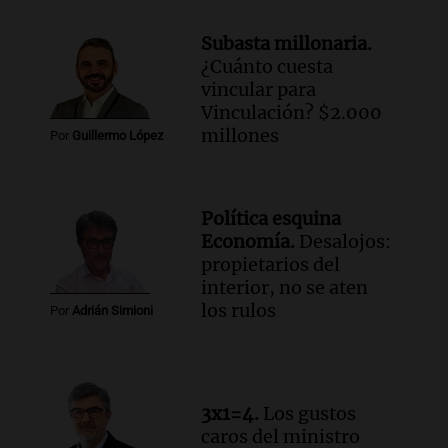
imaginamos"
Subasta millonaria.
Una Mañana para todos Rosario
¿Cuánto cuesta
Episodios
vincular para
Vinculación? $2.000
millones
Por
Guillermo López
Política esquina
Economía.
Desalojos:
propietarios del
interior, no se aten
los rulos
Por
Adrián Simioni
3x1=4.
Los gustos
caros del ministro