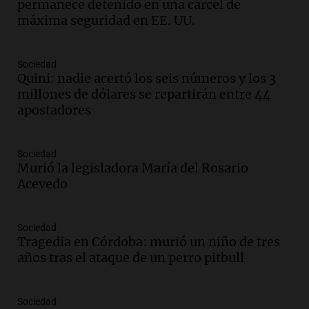
permanece detenido en una cárcel de
traspasaba con la mirada"
máxima seguridad en EE. UU.
Amamos los Domingos
Episodios
Audio.
El observatorio de Bosque Alegre,
Sociedad
un imperdible cordobés para los
Quini: nadie acertó los seis números y los 3
amantes de la astronomía
millones de dólares se repartirán entre 44
Amamos los Domingos
apostadores
Episodios
Audio.
“No entendíamos qué cantaban”:
Sociedad
la historia del club de Irlanda
Murió la legisladora María del Rosario
revolucionado por hinchas argentinos
Acevedo
Amamos los Domingos
Episodios
Audio.
Crisis diplomática: el embajador
Sociedad
Tragedia en Córdoba: murió un niño de tres
argentino regresa al país tras conflicto
años tras el ataque de un perro pitbull
con Brasil
Panorama Federal
Episodios
Sociedad