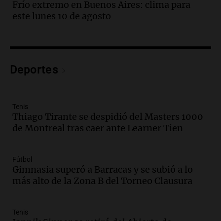
Audio.
Bomberos asisten a senderista
Frío extremo en Buenos Aires: clima para
con fractura de tobillo en refugio Doña
este lunes 10 de agosto
Rosa
Panorama Federal
Episodios
Audio.
Amaycha del Valle avanza en
Deportes
investigación internacional sobre asma
con nueva tecnología médica
Panorama Federal
Episodios
Tenis
Thiago Tirante se despidió del Masters 1000
Audio.
Suspenden descuento en SUBE y
de Montreal tras caer ante Learner Tien
aumentan tarifas del SUBTE en Buenos
Aires desde agosto
Panorama Federal
Fútbol
Episodios
Gimnasia superó a Barracas y se subió a lo
Audio.
Kicillof critica la desregulación
más alto de la Zona B del Torneo Clausura
financiera y el aumento de la morosidad
en Buenos Aires
Panorama Federal
Tenis