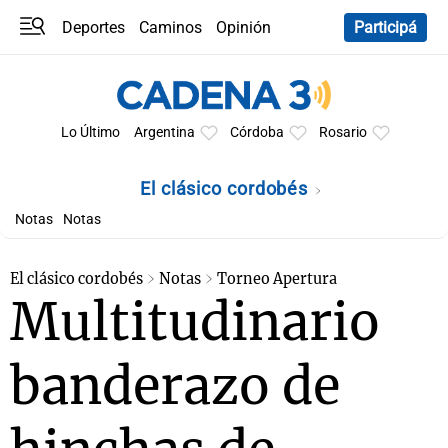
Deportes
Caminos
Opinión
Participá
Programas
Últimas coberturas
Últimas 24 h
En YouTube
Clima
Horóscopo
Lo Último
Argentina
Córdoba
Rosario
El clásico cordobés
Notas
Notas
El clásico cordobés
Notas
Torneo Apertura
Multitudinario
banderazo de