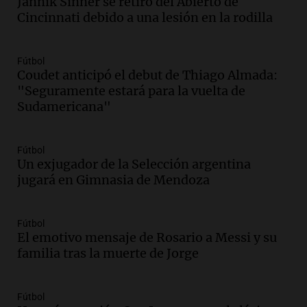
Jannik Sinner se retiró del Abierto de
Episodios
Cincinnati debido a una lesión en la rodilla
Audio.
La UNT evalúa apelación ante la
Corte Suprema tras fallo que aparta a
Pagani como rector
Fútbol
Panorama Federal
Coudet anticipó el debut de Thiago Almada:
Episodios
"Seguramente estará para la vuelta de
Audio.
El cardenal Ángel Rossi advirtió
Sudamericana"
que la justicia social viene siendo
“despreciada y burlada”
Fútbol
Santa Misa
Un exjugador de la Selección argentina
Episodios
jugará en Gimnasia de Mendoza
Audio.
La Bulaya se prepara para el cierre
de su gran muestra anual con la
participación de miles de visitantes
Fútbol
Panorama Federal
El emotivo mensaje de Rosario a Messi y su
Episodios
familia tras la muerte de Jorge
Audio.
El Senado de Santa Fe aprueba
Ley de Emergencia Hídrica ante el
Fútbol
fenómeno del Niño