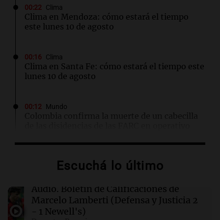
00:22
Clima
Clima en Mendoza: cómo estará el tiempo
este lunes 10 de agosto
00:16
Clima
Clima en Santa Fe: cómo estará el tiempo este
lunes 10 de agosto
00:12
Mundo
Colombia confirma la muerte de un cabecilla
de las disidencias de las FARC en operativo
militar
Escuchá lo último
00:11
Clima
Clima en Rosario: cómo estará el tiempo este
lunes 10 de agosto
Audio.
Boletín de Calificaciones de
Marcelo Lamberti (Defensa y Justicia 2
- 1 Newell's)
00:06
Clima