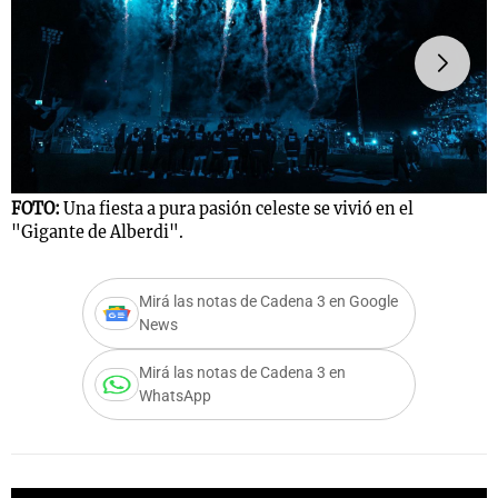
Notas
s
Notas
La Sole en
ial
Mundial 2026
Cadena 3
FOTO:
Una fiesta a pura pasión celeste se vivió en el
F
"Gigante de Alberdi".
d
Mirá las notas de Cadena 3 en Google
News
Mirá las notas de Cadena 3 en
WhatsApp