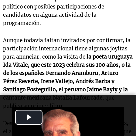
político con posibles participaciones de
candidatos en alguna actividad de la
programación.
Aunque todavía faltan invitados por confirmar, la
participación internacional tiene algunas joyitas
para anunciar, como la visita de
la poeta uruguaya
Ida Vitale, que este 2023 celebra sus 100 años, o la
de los españoles Fernando Aramburu, Arturo
Pérez Reverte, Irene Vallejo, Andrés Barba y
Santiago Posteguillo, el peruano Jaime Bayly y la
cantante mexicana Natalia Lafourcade
, que
publica su primer libro.
Play
Desde Estados Unidos, desembarca Hernán Díaz,
Video
el argentino que hace años vive en el exterior y que