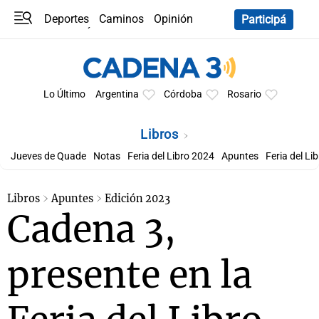
Deportes
Caminos
Opinión
Participá
Programas
Últimas coberturas
Últimas 24 h
En YouTube
Clima
Horóscopo
Lo Último
Argentina
Córdoba
Rosario
Libros
Jueves de Quade
Notas
Feria del Libro 2024
Apuntes
Feria del Li
Libros
Apuntes
Edición 2023
Cadena 3,
presente en la