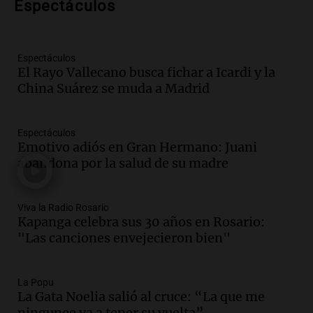
Espectáculos
Episodios
Audio.
Nicolás Marotta, el cordobés de
Recoleta: “Enfrentar a Boca, sea donde
sea, va a ser lindo”
Espectáculos
El Rayo Vallecano busca fichar a Icardi y la
La Cadena del Gol
China Suárez se muda a Madrid
Episodios
Audio.
Débora Blanca, psicóloga experta
en ludopatía: “Tener el casino en la
Espectáculos
mano es muy peligroso”
Emotivo adiós en Gran Hermano: Juani
La Argentina, hoy
abandona por la salud de su madre
Episodios
Audio.
Docentes italianos visitaron la
Viva la Radio Rosario
ciudad de Córdoba para interiorizarse
Kapanga celebra sus 30 años en Rosario:
sobre los parques educativos
"Las canciones envejecieron bien"
Amamos Argentina
Episodios
Audio.
Meteorólogo alertó que El Niño
La Popu
traerá más lluvias y eventos extremos
La Gata Noelia salió al cruce: “La que me
durante la primavera
ningunee va a tener su vuelta”