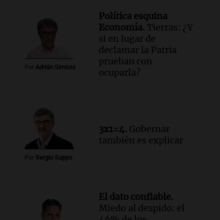
en Rosario contra la ley de Propiedad
Privada.
Política esquina
Viva la Radio Rosario
Economía.
Tierras: ¿Y
Episodios
si en lugar de
declamar la Patria
Audio.
Manifestación en Rosario contra
prueban con
la ley de Propiedad Privada debatida en
Por
Adrián Simioni
ocuparla?
el Senado.
Viva la Radio Rosario
Episodios
Audio.
Luis Juez cuestionó la polémica
por la Ley de Tierras: "Construyeron un
3x1=4.
Gobernar
relato mentiroso"
también es explicar
Informados al regreso
Episodios
Por
Sergio Suppo
El dato confiable.
Miedo al despido: el
46% de los