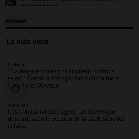
Rías Baixas en Galicia
kirchnerismo
Panorama Federal
Episodios
Podcast
Audio.
Debate en el Senado sobre
propiedad privada y cuestionamientos a
Lo más visto
la soberanía digital en Argentina
Panorama Federal
Episodios
Sociedad
Audio.
Mendoza se prepara para un fin
"La droga era mía y ni siquiera tuvimos
de semana helado y ciudadanos
sexo": Candela Arizaga contó cómo fue su
marchan contra reforma de tierras
noche con Moyano
Panorama Federal
Episodios
Ahora país
Audio.
El "Mono" de Kapanga
Caso María Lucila Pagani: las claves que
adelantó su show en Rosario.
derrumbaron la versión de la explosión del
Viva la Radio Rosario
celular
Episodios