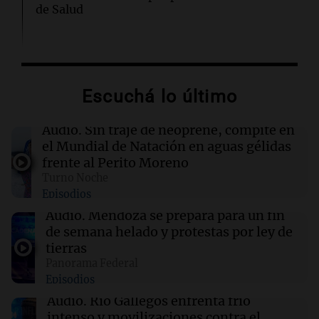
de Salud
05:31
Ciencia
El AMOC se mantuvo fuerte mientras una
importante corriente oceánica casi se detuvo
Escuchá lo último
04:00
Deportes
Audio.
Sin traje de neoprene, compite en
Polémica en el running: bloquean a
el Mundial de Natación en aguas gélidas
corredores que no paguen inscripción y donan
frente al Perito Moreno
a hospitales
Turno Noche
Episodios
03:32
Mundo
Audio.
Mendoza se prepara para un fin
Rescate invernal en la Antártida: un
de semana helado y protestas por ley de
estadounidense trasladado a hospital en
tierras
Nueva Zelanda
Panorama Federal
Episodios
03:15
Recetas
Audio.
Río Gallegos enfrenta frío
Descubre los dulces más emblemáticos de las
intenso y movilizaciones contra el