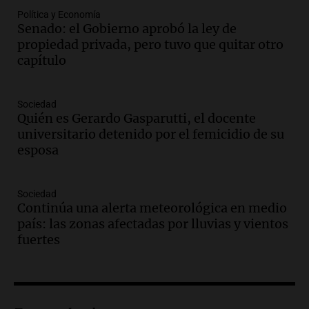
Audio.
Condenan a tres años de prisión
Política y Economía
en suspenso a hombre por simular robo
Senado: el Gobierno aprobó la ley de
de recaudación en San Luis
propiedad privada, pero tuvo que quitar otro
Panorama Federal
capítulo
Episodios
Audio.
Medicina reproductiva, entre la
ayuda por problemas de fertilidad y la
Sociedad
Quién es Gerardo Gasparutti, el docente
ostentación de millonarios
universitario detenido por el femicidio de su
Amamos Argentina
esposa
Episodios
Audio.
El juicio contra Oscar González
avanza con testimonios clave sobre el
Sociedad
accidente en Villa Dolores
Continúa una alerta meteorológica en medio
Panorama Federal
país: las zonas afectadas por lluvias y vientos
Episodios
fuertes
Audio.
El teatro Real da la bienvenida a
la temporada Rock Real con bandas
tributo todos los jueves
Panorama Federal