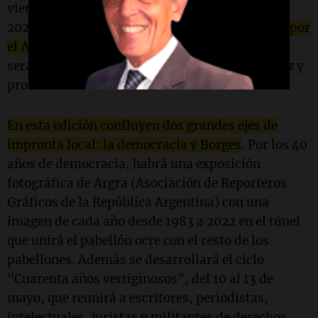
viene para presentar su novela "
Trust
", que en
2022
fue elegida como uno de los libros del año por
el
New York Times
y
The New Yorker
y además
será adaptada al formato miniserie por la actriz y
productora estadounidense Kate Winslet.
En esta edición confluyen dos grandes ejes de
impronta local: la democracia y Borges
. Por los 40
años de democracia, habrá una exposición
fotográfica de Argra (Asociación de Reporteros
Gráficos de la República Argentina) con una
imagen de cada año desde 1983 a 2022 en el túnel
que unirá el pabellón ocre con el resto de los
pabellones. Además se desarrollará el ciclo
"Cuarenta años vertiginosos", del 10 al 13 de
mayo, que reunirá a escritores, periodistas,
intelectuales, juristas y militantes de derechos