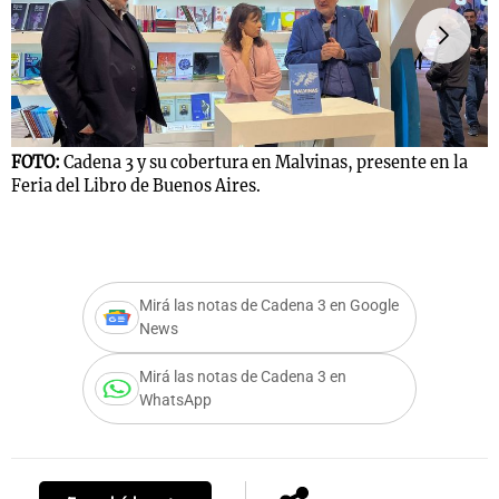
F
Notas
F
s
Notas
La Sole en
FOTO:
Cadena 3 y su cobertura en Malvinas, presente en la
ial
Mundial 2026
Cadena 3
Feria del Libro de Buenos Aires.
Mirá las notas de Cadena 3 en Google
News
Mirá las notas de Cadena 3 en
WhatsApp