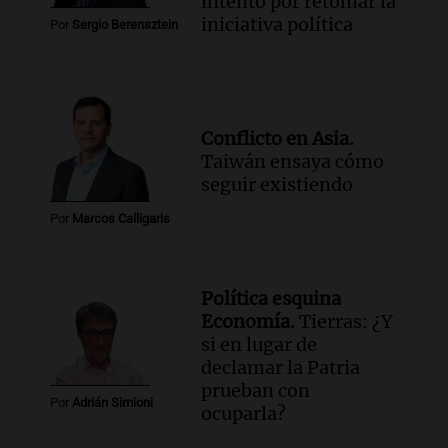
intento por retomar la
iniciativa política
Por
Sergio Berensztein
Conflicto en Asia.
Taiwán ensaya cómo
seguir existiendo
Por
Marcos Calligaris
Política esquina
Economía.
Tierras: ¿Y
si en lugar de
declamar la Patria
prueban con
Por
Adrián Simioni
ocuparla?