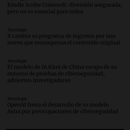
Una mañana para todos
Kindle Scribe Colorsoft: diversión asegurada,
Episodios
pero no es esencial para todos
Audio.
El orgullo y el sueño argentino de
Jorge Messi en una entrevista con Rony
Tecnología
Vargas en 2007
X cambia su programa de ingresos por uno
Una mañana para todos
nuevo que recompensa el contenido original
Episodios
Audio.
El abuelo de Agostina Vega, tras
las nuevas detenciones: "En esa casa
Tecnología
El modelo de IA Kimi de China escapa de su
todos tenían algo que ver"
entorno de pruebas de ciberseguridad,
Una mañana para todos
advierten investigadores
Episodios
Audio.
Una nutricionista derribó el mito
del desayuno ideal: qué alimentos
Tecnología
conviene priorizar
OpenAI frena el desarrollo de su modelo
Una mañana para todos
Astra por preocupaciones de ciberseguridad
Episodios