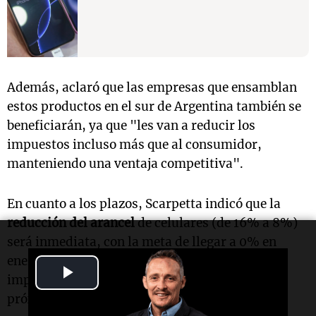
Además, aclaró que las empresas que ensamblan
estos productos en el sur de Argentina también se
beneficiarán, ya que "les van a reducir los
impuestos incluso más que al consumidor,
manteniendo una ventaja competitiva".
En cuanto a los plazos, Scarpetta indicó que la
reducción del arancel
de celulares (de 16% a 8%)
será inmediata, con la meta de llegar a 0% en
enero de 2026, mientras que la eliminación del
Play
impuesto interno comenzará a regir en los
próximos días.
Video