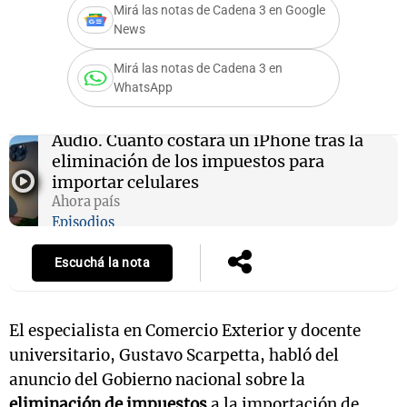
Mirá las notas de Cadena 3 en Google
News
Mirá las notas de Cadena 3 en
Notas
WhatsApp
s
Notas
La Sole en
Audio.
Cuánto costará un iPhone tras la
ial
Mundial 2026
Cadena 3
eliminación de los impuestos para
importar celulares
Ahora país
Episodios
Escuchá la nota
El especialista en Comercio Exterior y docente
universitario, Gustavo Scarpetta, habló del
anuncio del Gobierno nacional sobre la
eliminación de impuestos
a la importación de