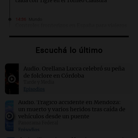
caída con Tigre en el Torneo Clausura
14:36
Mundo
Controles fronterizos en España para viajeros
italianos tras sanciones de Italia
Escuchá lo último
14:23
Una mañana para todos
Voluntarios limpiaron 9.000 metros del río
Suquía y retiraron hasta 800 kilos de basura
Audio.
Orellana Lucca celebró su peña
por jornada
de folclore en Córdoba
Tarde y Media
14:22
Una mañana para todos
Episodios
Matías Pourrain sigue detenido: "Tres
hombres se lo llevaron para hacerle preguntas
Audio.
Trágico accidente en Mendoza:
y nunca regresó"
un muerto y varios heridos tras caída de
vehículos desde un puente
Panorama Federal
14:21
Deportes Rosario
Episodios
El recuerdo de Ignacio Boero al padre de
Lionel Messi: “Hasta siempre, Jorge”