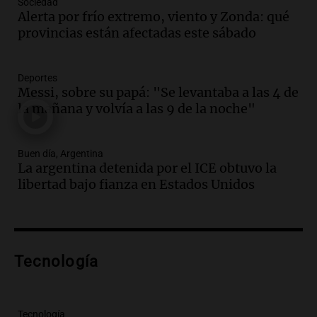
Sociedad
Episodios
Alerta por frío extremo, viento y Zonda: qué
Audio.
Borges, abogada de Pourrain:
provincias están afectadas este sábado
"Tres hombres se lo llevaron para
hacerle preguntas y nunca regresó"
Una mañana para todos
Deportes
Episodios
Messi, sobre su papá: "Se levantaba a las 4 de
la mañana y volvía a las 9 de la noche"
Audio.
Voluntarios limpiaron 9.000
metros del río Suquía y retiraron hasta
800 kilos de basura por jornada
Buen día, Argentina
Una mañana para todos
La argentina detenida por el ICE obtuvo la
Episodios
libertad bajo fianza en Estados Unidos
Audio.
La historia de la servilleta que
firmó Jorge Messi para el primer
contrato de Leo con Barcelona
Una mañana para todos
Episodios
Tecnología
Audio.
Joan Gaspart: "Sin Jorge, no sé si
Messi hubiera llegado adonde llegó"
Tecnología