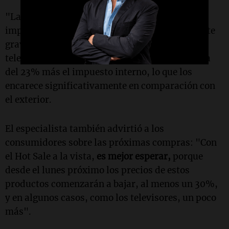
"La reducción del impuesto interno es más
importante porque es muy fuerte", subrayó. Este
gravamen, explicó, afecta especialmente a los
televisores, que enfrentan una carga impositiva
del 23% más el impuesto interno, lo que los
encarece significativamente en comparación con
el exterior.
El especialista también advirtió a los
consumidores sobre las próximas compras: "Con
el Hot Sale a la vista,
es mejor esperar,
porque
desde el lunes próximo los precios de estos
productos comenzarán a bajar, al menos un 30%,
y en algunos casos, como los televisores, un poco
más".