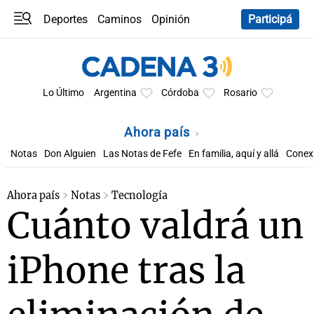
Deportes
Caminos
Opinión
Participá
Programas
Últimas coberturas
Últimas 24 h
En YouTube
Clima
Horóscopo
Lo Último
Argentina
Córdoba
Rosario
Ahora país
Notas
Don Alguien
Las Notas de Fefe
En familia, aquí y allá
Conexi
Ahora país
Notas
Tecnología
Cuánto valdrá un
iPhone tras la