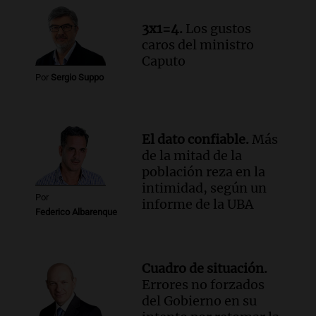
Audio.
Chile planteó mejorar la
conectividad fronteriza, aérea y digital
3x1=4.
Los gustos
con Jujuy
caros del ministro
Panorama Federal
Caputo
Episodios
Por
Sergio Suppo
Audio.
Del fitness a la longevidad: por
qué crece el consumo de alimentos con
proteínas
El dato confiable.
Más
Una mañana para todos
de la mitad de la
Episodios
población reza en la
Audio.
Investigan un asalto millonario a
intimidad, según un
la cooperativa Talamochita en Villa
Por
informe de la UBA
María
Federico Albarenque
Panorama Federal
Episodios
Cuadro de situación.
Errores no forzados
del Gobierno en su