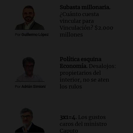
fenómeno del Niño
Subasta millonaria.
Panorama Federal
¿Cuánto cuesta
Episodios
vincular para
Audio.
Una mujer de 40 años muere en
Vinculación? $2.000
un accidente en la Ruta 321 cerca de
millones
Por
Guillermo López
García Fernández
Panorama Federal
Episodios
Política esquina
Audio.
El Tesoro Nacional captura 12
Economía.
Desalojos:
billones de pesos y genera excedente de
propietarios del
liquidez de 4 billones
interior, no se aten
Panorama Federal
los rulos
Por
Adrián Simioni
Episodios
Audio.
La lección del Titanic y la
humildad en tiempos de tormenta
según San Ignacio de Loyola
3x1=4.
Los gustos
Panorama Federal
caros del ministro
Episodios
Caputo