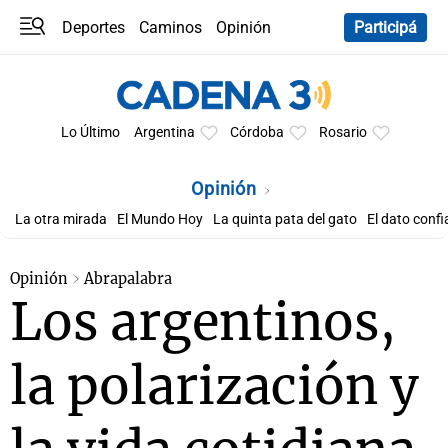
Deportes
Caminos
Opinión
Participá
Programas
Últimas coberturas
Últimas 24 h
En YouTube
Clima
Horóscopo
Lo Último
Argentina
Córdoba
Rosario
Opinión
La otra mirada
El Mundo Hoy
La quinta pata del gato
El dato confi
Opinión
Abrapalabra
Los argentinos,
la polarización y