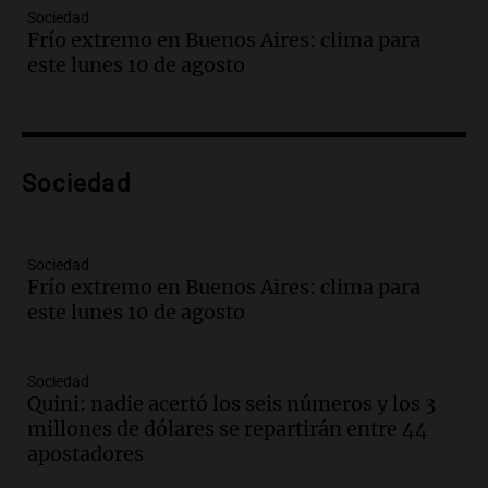
Sociedad
Audio.
Bomberos asisten a senderista
Frío extremo en Buenos Aires: clima para
con fractura de tobillo en refugio Doña
este lunes 10 de agosto
Rosa
Panorama Federal
Episodios
Audio.
Amaycha del Valle avanza en
Sociedad
investigación internacional sobre asma
con nueva tecnología médica
Panorama Federal
Episodios
Sociedad
Frío extremo en Buenos Aires: clima para
Audio.
Suspenden descuento en SUBE y
este lunes 10 de agosto
aumentan tarifas del SUBTE en Buenos
Aires desde agosto
Panorama Federal
Sociedad
Episodios
Quini: nadie acertó los seis números y los 3
Audio.
Kicillof critica la desregulación
millones de dólares se repartirán entre 44
financiera y el aumento de la morosidad
apostadores
en Buenos Aires