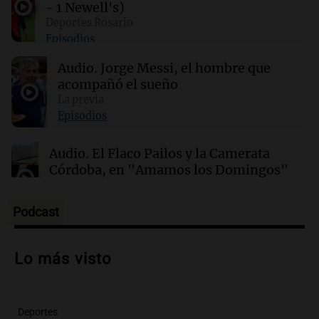
- 1 Newell's)
00:06
Clima
Deportes Rosario
Clima en CABA: cómo estará el tiempo este
Episodios
lunes 10 de agosto
Audio.
Jorge Messi, el hombre que
acompañó el sueño
00:02
Mundo
Hezly Rivera, campeona olímpica, conquista
La previa
su segundo título consecutivo en gimnasia de
Episodios
EE. UU.
Audio.
El Flaco Pailos y la Camerata
Córdoba, en "Amamos los Domingos"
Amamos los Domingos
Episodios
Podcast
Audio.
Patricia Palmer y Mario Pasik
hablaron de su obra en Cadena 3
Lo más visto
Amamos los Domingos
Episodios
Deportes
Audio.
Córdoba espera a León XIV con el