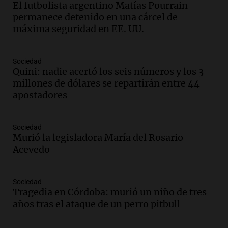
El futbolista argentino Matías Pourrain
recuerdo del paso de Juan Pablo II: "Te
permanece detenido en una cárcel de
traspasaba con la mirada"
máxima seguridad en EE. UU.
Amamos los Domingos
Episodios
Audio.
El observatorio de Bosque Alegre,
Sociedad
un imperdible cordobés para los
Quini: nadie acertó los seis números y los 3
amantes de la astronomía
millones de dólares se repartirán entre 44
Amamos los Domingos
apostadores
Episodios
Audio.
“No entendíamos qué cantaban”:
Sociedad
la historia del club de Irlanda
Murió la legisladora María del Rosario
revolucionado por hinchas argentinos
Acevedo
Amamos los Domingos
Episodios
Audio.
Crisis diplomática: el embajador
Sociedad
Tragedia en Córdoba: murió un niño de tres
argentino regresa al país tras conflicto
años tras el ataque de un perro pitbull
con Brasil
Panorama Federal
Episodios