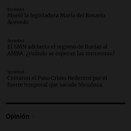
Panorama Federal
Episodios
Sociedad
Murió la legisladora María del Rosario
Audio.
La UNT evalúa apelación ante la
Acevedo
Corte Suprema tras fallo que aparta a
Pagani como rector
Panorama Federal
Sociedad
Episodios
El SMN adelanta el regreso de lluvias al
Audio.
El cardenal Ángel Rossi advirtió
AMBA: ¿cuándo se esperan las tormentas?
que la justicia social viene siendo
“despreciada y burlada”
Sociedad
Santa Misa
Cerraron el Paso Cristo Redentor por el
Episodios
fuerte temporal que sacude Mendoza
Audio.
La Bulaya se prepara para el cierre
de su gran muestra anual con la
participación de miles de visitantes
Panorama Federal
Episodios
Opinión
Audio.
El Senado de Santa Fe aprueba
Ley de Emergencia Hídrica ante el