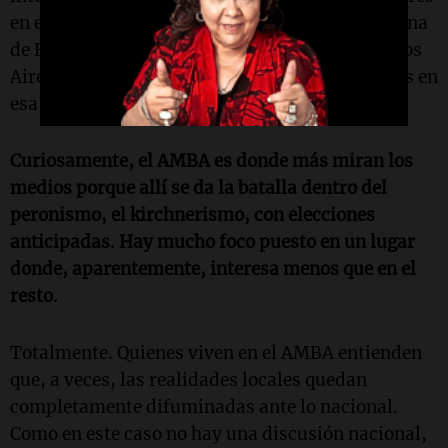
en el interior que en el AMBA (Área Metropolitana
de Buenos Aires, que incluye la ciudad de Buenos
Aires y el conurbano). Percibimos menor interés en
esa zona que en el interior.
Curiosamente, el AMBA es donde más miran los
medios porque allí se da la batalla dentro del
peronismo, el kirchnerismo, con elecciones
anticipadas. Hay mucho foco puesto en un lugar
donde, aparentemente, interesa menos que en el
resto.
Totalmente. Quienes viven en el AMBA entienden
que, a veces, las realidades locales quedan
completamente difuminadas ante lo nacional.
Como en este caso no hay una discusión nacional,