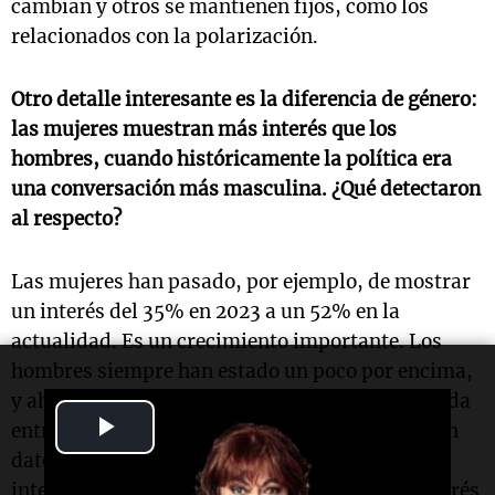
cambian y otros se mantienen fijos, como los
relacionados con la polarización.
Otro detalle interesante es la diferencia de género:
las mujeres muestran más interés que los
hombres, cuando históricamente la política era
una conversación más masculina. ¿Qué detectaron
al respecto?
Las mujeres han pasado, por ejemplo, de mostrar
un interés del 35% en 2023 a un 52% en la
actualidad. Es un crecimiento importante. Los
hombres siempre han estado un poco por encima,
y ahora están en 58%, pero el gran aumento se da
Play
entre las mujeres. Por eso lo marcamos como un
dato distintivo de este momento. Otro cruce
Video
interesante es que la política genera mayor interés