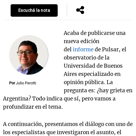
Escuchá la nota
Notas
Acaba de publicarse una
s
Notas
La Sole en
nueva edición
ial
Mundial 2026
Cadena 3
del
informe
de Pulsar, el
observatorio de la
Universidad de Buenos
Aires especializado en
opinión pública. La
Por
Julio Perotti
pregunta es: ¿hay grieta en
Argentina? Todo indica que sí, pero vamos a
profundizar en el tema.
A continuación, presentamos el diálogo con uno de
los especialistas que investigaron el asunto, el