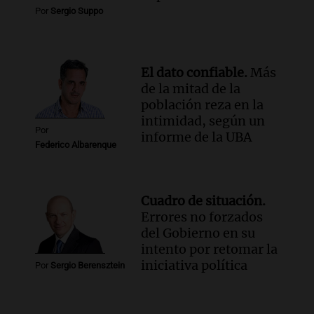
Audio.
Tormentas y filtraciones: "El
Por
Sergio Suppo
agua entra por donde menos
imaginamos"
Una Mañana para todos Rosario
Episodios
El dato confiable.
Más
de la mitad de la
población reza en la
intimidad, según un
Por
informe de la UBA
Federico Albarenque
Cuadro de situación.
Errores no forzados
del Gobierno en su
intento por retomar la
iniciativa política
Por
Sergio Berensztein