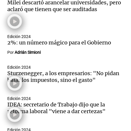
Milei descartó arancelar universidades, pero
aclaró que tienen que ser auditadas
Notas
s
Notas
Edición 2024
La Sole en
2%: un número mágico para el Gobierno
ial
Mundial 2026
Cadena 3
Por
Adrián Simioni
Edición 2024
Sturzenegger, a los empresarios: "No pidan
bajar los impuestos, sino el gasto"
Edición 2024
IDEA: secretario de Trabajo dijo que la
reforma laboral "viene a dar certezas"
Edición 2024