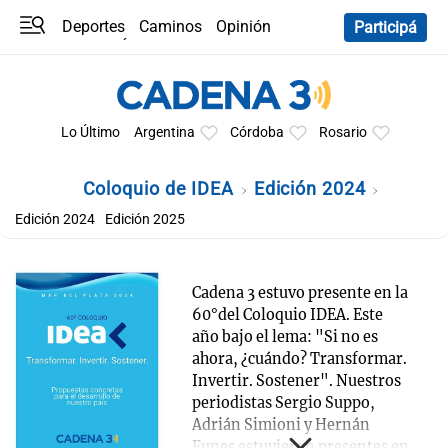
Deportes
Caminos
Opinión
Participá
Programas
Últimas coberturas
Últimas 24 h
En YouTube
Clima
Horóscopo
Lo Último
Argentina
Córdoba
Rosario
Coloquio de IDEA
Edición 2024
Edición 2024
Edición 2025
Cadena 3 estuvo presente en la
60°del Coloquio IDEA. Este
año bajo el lema: "Si no es
ahora, ¿cuándo? Transformar.
Invertir. Sostener". Nuestros
periodistas Sergio Suppo,
Adrián Simioni y Hernán
Funes estuvieron presentes en