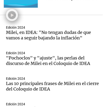
el lugar con programas en
vivo y notas a los principales
referentes de la industria.
Además, Agustina Vivanco
tuvo una participación
Edición 2024
especial como conductora del
Milei, en IDEA: "No tengan dudas de que
evento.
vamos a seguir bajando la inflación"
Edición 2024
"Pochoclos" y "ajuste", las perlas del
discurso de Milei en el Coloquio de IDEA
Edición 2024
Las 10 principales frases de Milei en el cierre
del Coloquio de IDEA
Edición 2024