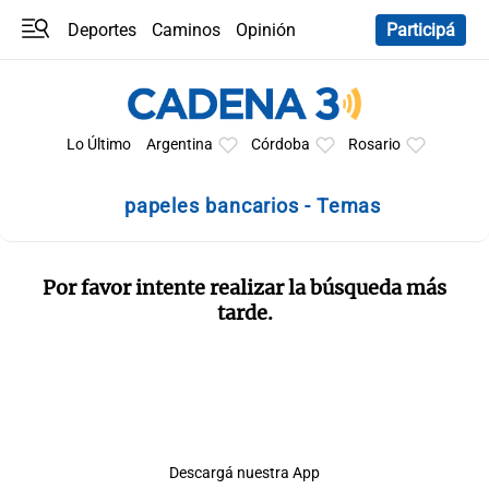
Deportes
Caminos
Opinión
Participá
Programas
Últimas coberturas
Últimas 24 h
En YouTube
Clima
Horóscopo
Lo Último
Argentina
Córdoba
Rosario
papeles bancarios - Temas
Por favor intente realizar la búsqueda más
tarde.
Descargá nuestra App