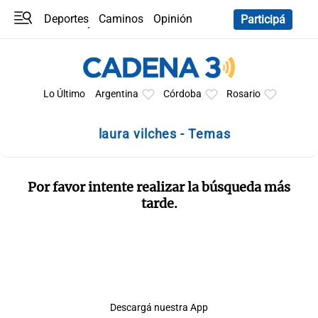
Deportes
Caminos
Opinión
Participá
Programas
Últimas coberturas
Últimas 24 h
En YouTube
Clima
Horóscopo
Lo Último
Argentina
Córdoba
Rosario
laura vilches - Temas
Por favor intente realizar la búsqueda más
tarde.
Descargá nuestra App