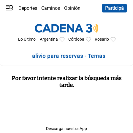
Deportes
Caminos
Opinión
Participá
Programas
Últimas coberturas
Últimas 24 h
En YouTube
Clima
Horóscopo
Lo Último
Argentina
Córdoba
Rosario
alivio para reservas - Temas
Por favor intente realizar la búsqueda más
tarde.
Descargá nuestra App