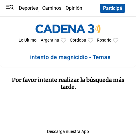
Deportes
Caminos
Opinión
Participá
Programas
Últimas coberturas
Últimas 24 h
En YouTube
Clima
Horóscopo
Lo Último
Argentina
Córdoba
Rosario
intento de magnicidio - Temas
Por favor intente realizar la búsqueda más
tarde.
Descargá nuestra App