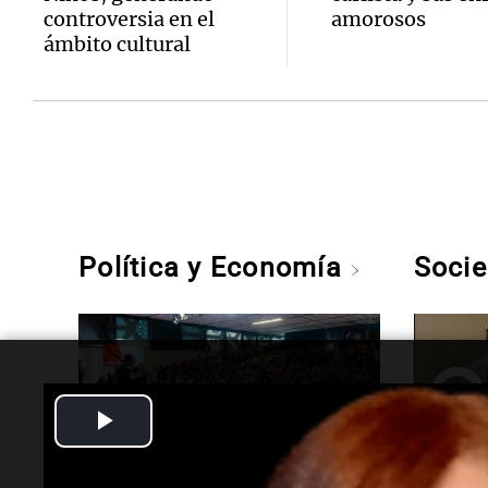
controversia en el
amorosos
ámbito cultural
Política y Economía
Soci
Play
Video
Opinión
La Argen