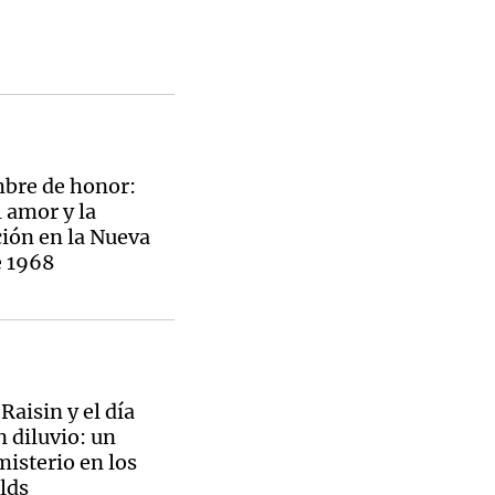
bre de honor:
l amor y la
ión en la Nueva
e 1968
Raisin y el día
n diluvio: un
isterio en los
lds