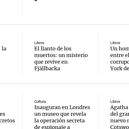
Libros
Libros
 la
El llanto de los
Un hom
muertos: un misterio
entre e
que revive en
corrupc
Fjällbacka
York d
Cultura
Libros
Inauguran en Londres
Agatha 
es
un museo que revela
del gra
cretos
la operación secreta
nuevo m
de espionaje a
Cotswo