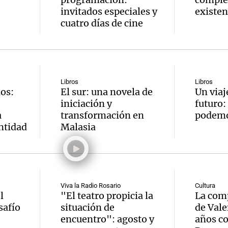
invitados especiales y
existen
cuatro días de cine
Libros
Libros
os:
El sur: una novela de
Un viaje
iniciación y
futuro:
a
transformación en
podemo
ntidad
Malasia
Viva la Radio Rosario
Cultura
l
"El teatro propicia la
La com
safío
situación de
de Vale
encuentro": agosto y
años co