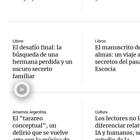
Notas
Libros
Notas
Libros
El desafío final: la
El manuscrito de
búsqueda de una
almas: un viaje a
Editorial
Mundial 2026
La Sol
hermana perdida y un
secretos del pas
oscuro secreto
Escocia
familiar
Amamos Argentina
Cultura
El "tarareo
Los lectores no 
conceptual", un
diferenciar relat
delirio que se vuelve
IA y humanos, s
arte con la música de
estudio de la