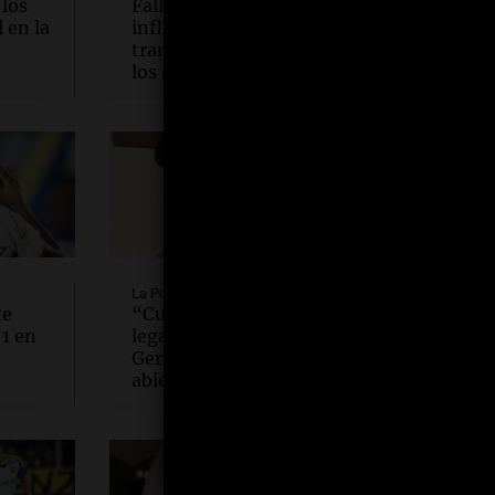
 los
Falleció William Orbit, el
 en la
influyente productor que
transformó la música pop a
los 69 años
La Popu
te
“Cuando uno recibe un
 1 en
legado, la gente te prejuzga”:
Germain habló a corazón
abierto