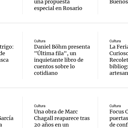
una propuesta
Buenos
especial en Rosario
Cultura
Cultura
trigo:
Daniel Böhm presenta
La Feri
 de
"Última fila", un
Curioso
usca
inquietante libro de
Recolet
cuentos sobre lo
bibliog
cotidiano
artesan
Cultura
Cultura
Una obra de Marc
Focus C
arcía
Chagall reaparece tras
puertas
a
20 años en un
de conf