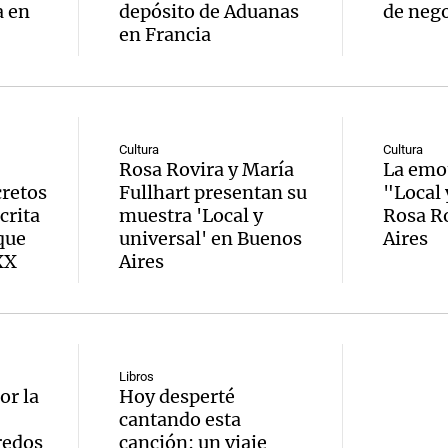
a en
depósito de Aduanas
de nego
en Francia
Cultura
Cultura
Rosa Rovira y María
La emo
cretos
Fullhart presentan su
"Local 
crita
muestra 'Local y
Rosa R
que
universal' en Buenos
Aires
XX
Aires
Libros
or la
Hoy desperté
cantando esta
redos
canción: un viaje