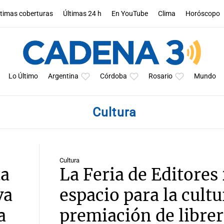
ltimas coberturas
Últimas 24 h
En YouTube
Clima
Horóscopo
Lo Último
Argentina
Córdoba
Rosario
Mundo
Cultura
Cultura
ta
La Feria de Editores
va
espacio para la cultu
a
premiación de librer