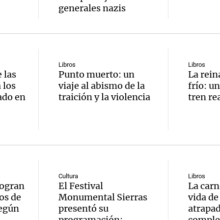
generales nazis
Notas
Libros
Notas
Libros
No
 las
Punto muerto: un
La rein
 los
viaje al abismo de la
frío: u
e en Cadena 3
El huracán de Arequito
Cadena 3 en
ado en
traición y la violencia
tren re
Cultura
Libros
logran
El Festival
La carn
os de
Monumental Sierras
vida de
egún
presentó su
atrapad
programación:
complej