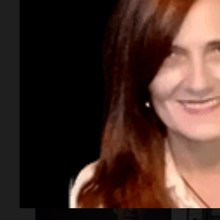
¿Cuánto cuesta vincular para
Gabrie
Vinculación? $2.000 millones
35,5% 
país f
Por
Guillermo López
ayuda
Política esquina Economía
Socieda
Desalojos: propietarios del
Resca
interior, no se aten los rulos
hacin
allan
Por
Adrián Simioni
criad