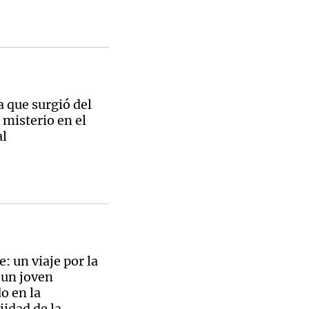
Notas
tas
Notas
a que surgió del
Venezuela de
n misterio en el
 Groenlandia
Comprometidos
Madur
al
e: un viaje por la
 un joven
o en la
idad de la