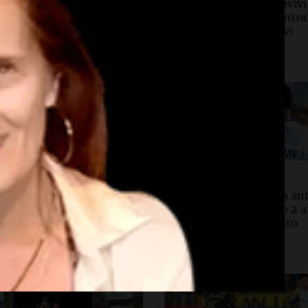
la Irrazábal: “Un
¡Gritalo, Canalla! Reviví
de la población del
goles de Rosario Central
ue a templos a buscar
victoria ante Aldosivi
 el último año”
Por
Emmanuel Greco
d
Deportes
taron a 146 perros
Central lo dio vuelta an
ados durante
Aldosivi y se impuso 2 a
amientos a dos
el Gigante de Arroyito
eros en Córdoba