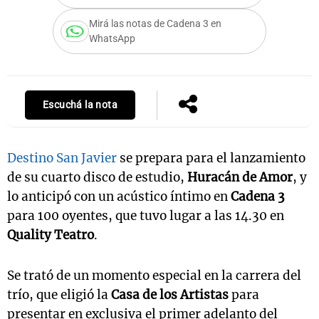
Mirá las notas de Cadena 3 en
WhatsApp
Notas
s
Notas
La Sole en
Escuchá la nota
ial
Mundial 2026
Cadena 3
Destino San Javier
se prepara para el lanzamiento
de su cuarto disco de estudio,
Huracán de Amor
, y
lo anticipó con un acústico íntimo en
Cadena 3
para 100 oyentes, que tuvo lugar a las 14.30 en
Quality Teatro
.
Se trató de un momento especial en la carrera del
trío, que eligió la
Casa de los Artistas
para
presentar en exclusiva el primer adelanto del