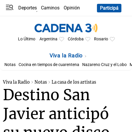
Deportes
Caminos
Opinión
Participá
Programas
Últimas coberturas
Últimas 24 h
En YouTube
Clima
Horóscopo
Lo Último
Argentina
Córdoba
Rosario
Viva la Radio
Notas
Cocina en tiempos de cuarentena
Nazareno Cruz y el Lobo
M
Viva la Radio
Notas
La casa de los artistas
Destino San
Javier anticipó