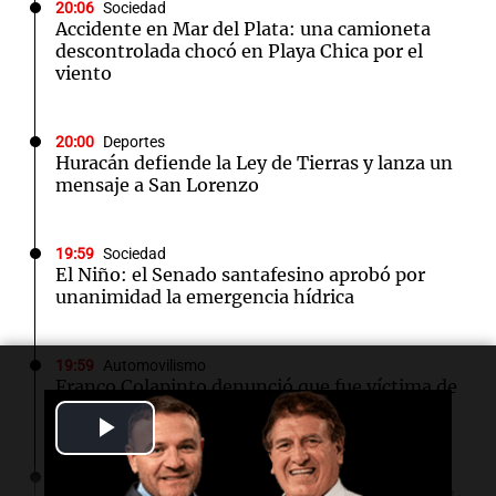
20:06
Sociedad
Accidente en Mar del Plata: una camioneta
descontrolada chocó en Playa Chica por el
viento
20:00
Deportes
Huracán defiende la Ley de Tierras y lanza un
mensaje a San Lorenzo
19:59
Sociedad
El Niño: el Senado santafesino aprobó por
unanimidad la emergencia hídrica
19:59
Automovilismo
Franco Colapinto denunció que fue víctima de
un robo en Italia: "Ni la matera dejaron"
Play
Video
19:49
Sociedad