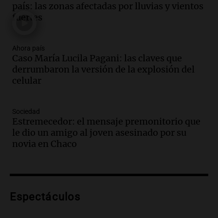
relato mentiroso"
país: las zonas afectadas por lluvias y vientos
Informados al regreso
fuertes
Episodios
Audio.
La Boulaille se prepara para su
gran expo, con concurso de panificados
Ahora país
Caso María Lucila Pagani: las claves que
y actividades destacadas
derrumbaron la versión de la explosión del
Panorama Federal
celular
Episodios
Audio.
Detienen en Salta a abogado que
violó libertad condicional al ir al
Sociedad
Mundial de Atlanta
Estremecedor: el mensaje premonitorio que
Panorama Federal
le dio un amigo al joven asesinado por su
Episodios
novia en Chaco
Audio.
La UNC entregó más bicicletas a
estudiantes y proyecta duplicar el
programa de movilidad sustentable
Viva la Radio
Espectáculos
Episodios
Audio.
Expertos advierten sobre posible