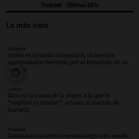
Episodios
Podcast
Últimas 24 h
Audio.
Carolina Losada: "Faltó que el
oficialismo la explique mejor" sobre la
Lo más visto
ley de propiedad privada
Informados al regreso
Episodios
Sociedad
Audio.
Debate en el Senado y protesta
Quién es Gerardo Gasparutti, el docente
en Rosario contra la ley de Propiedad
universitario detenido por el femicidio de su
Privada.
esposa
Viva la Radio Rosario
Episodios
Audio.
Manifestación en Rosario contra
Juntos
la ley de Propiedad Privada debatida en
Giro en la causa de la mujer a la que le
el Senado.
“explotó el celular”: acusan al marido de
Viva la Radio Rosario
matarla
Episodios
Audio.
Luis Juez cuestionó la polémica
Sociedad
por la Ley de Tierras: "Construyeron un
Continúa una alerta meteorológica en medio