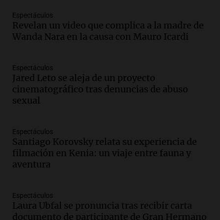
nevada en Mendoza este fin de semana
tras condiciones invernales
Espectáculos
Revelan un video que complica a la madre de
Panorama Federal
Wanda Nara en la causa con Mauro Icardi
Episodios
Audio.
Padres presentes, pero
distraídos: ¿Qué pasa con un niño
Espectáculos
cuando el padre mira mucho el teléfono?
Jared Leto se aleja de un proyecto
Educar entre todos
cinematográfico tras denuncias de abuso
Episodios
sexual
Audio.
Presentan el innovador Parque
Tecnológico en Villa María con dos
Espectáculos
edificios icónicos
Santiago Korovsky relata su experiencia de
Panorama Federal
filmación en Kenia: un viaje entre fauna y
Episodios
aventura
Audio.
Polémica en el fútbol argentino:
árbitros bajo la lupa tras fallos
controvertidos
Espectáculos
Panorama Federal
Laura Ubfal se pronuncia tras recibir carta
Episodios
documento de participante de Gran Hermano