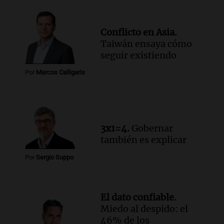
Episodios
Audio.
Santa Fe, segunda provincia con
Conflicto en Asia.
más femicidios del país, según informe
Taiwán ensaya cómo
de Casa del Encuentro
seguir existiendo
Panorama Federal
Episodios
Por
Marcos Calligaris
Audio.
Santa Fe reactivará 1.500
viviendas paralizadas tras el cierre de
Procrear en la provincia
Panorama Federal
3x1=4.
Gobernar
Episodios
también es explicar
Por
Sergio Suppo
El dato confiable.
Miedo al despido: el
46% de los