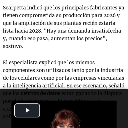
Scarpetta indicó que los principales fabricantes ya
tienen comprometida su producción para 2026 y
que la ampliación de sus plantas recién estaría
lista hacia 2028. "Hay una demanda insatisfecha
y, cuando eso pasa, aumentan los precios",
sostuvo.
El especialista explicó que los mismos
componentes son utilizados tanto por la industria
de los celulares como por las empresas vinculadas
a la inteligencia artificial. En ese escenario, señaló
que los
centros de datos
están ganando la disputa
por el abastecimiento, lo que obliga a las
Play
compañías de telefonía a pagar más caro o
enfrentar faltantes.
Video