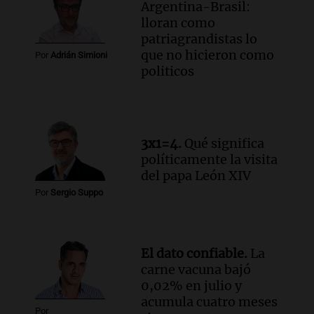
Argentina-Brasil:
prácticas docentes en Córdoba para
lloran como
enriquecer su formación educativa
patriagrandistas lo
Panorama Federal
que no hicieron como
Por
Adrián Simioni
Episodios
politicos
Audio.
La Universidad de Milán y su
colaboración con la municipalidad para
la educación y parques
Panorama Federal
3x1=4.
Qué significa
Episodios
políticamente la visita
Audio.
El papamóvil de Juan Pablo II
del papa León XIV
revive con la visita de León XIV y una
Por
Sergio Suppo
historia nacida en Córdoba
Viva la Radio
Episodios
Audio.
Monseñor Fenoy celebra la visita
El dato confiable.
La
de León XIV a Argentina y reflexiona
carne vacuna bajó
sobre su impacto espiritual
0,02% en julio y
Panorama Federal
acumula cuatro meses
Por
Episodios