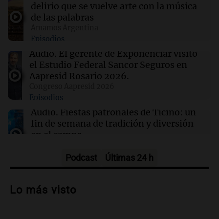
enfrentan en octavos de la Copa Argentina:
delirio que se vuelve arte con la música
horarios y TV
de las palabras
Amamos Argentina
Episodios
01:54
Mundo
Fallecen dos soldados israelíes en Líbano,
Audio.
El gerente de Exponenciar visitó
marcando el primer incidente mortal desde
el Estudio Federal Sancor Seguros en
junio
Aapresid Rosario 2026.
Congreso Aapresid 2026
Episodios
01:37
Mundo
Trump señala a Canadá por incendios
Audio.
Fiestas patronales de Ticino: un
forestales, pero los científicos advierten sobre
fin de semana de tradición y diversión
el cambio climático
en el campo
Panorama Federal
Episodios
Podcast
Últimas 24 h
Audio.
Preparativos para la feria en La
Bulalle, Córdoba: actividades y horarios
Lo más visto
de apertura
Panorama Federal
Episodios