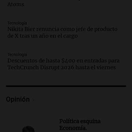
jóvenes muertos y un herido grave
Atoms
Panorama Federal
Episodios
Tecnología
Audio.
Historiador de la UBA celebró la
Nikita Bier renuncia como jefe de producto
marcha atrás en la Ley de Tierras:
de X tras un año en el cargo
“Frenamos un saqueo de recursos”
Amamos Argentina
Episodios
Tecnología
Audio.
Ahyre estuvo en el Estudio
Descuentos de hasta $400 en entradas para
Federal Sancor Seguros y adelantó su
TechCrunch Disrupt 2026 hasta el viernes
nuevo tema a Cadena 3 Rosario.
Viva la Radio Rosario
Episodios
Audio.
Cierre del Paso Internacional
Opinión
Cristo Redentor por acumulación de
nieve se extiende a 22 días
Panorama Federal
Política esquina
Episodios
Economía.
Audio.
Estudiantes de Italia realizan