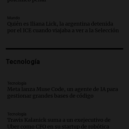
La Argentina, hoy
Episodios
Audio.
Un trabajador herido tras caer a
Mundo
Quién es Iliana Lick, la argentina detenida
un pozo de 17 metros en Nueva Córdoba
por el ICE cuando viajaba a ver a la Selección
Panorama Federal
Episodios
Audio.
Lanzamiento del Tigo 7 CSH: el
nuevo híbrido enchufable de Chery llega
Tecnología
al mercado argentino
Panorama Federal
Episodios
Tecnología
Audio.
Perito Moreno recibe la Copa
Meta lanza Muse Code, un agente de IA para
Mundial de Natación de Invierno con
gestionar grandes bases de código
récords y atletas de 20 países
Amamos Argentina
Episodios
Tecnología
Audio.
Conductor imputado por
Travis Kalanick suma a un exejecutivo de
accidente fatal en San Luis dejó tres
Uber como CFO en su startup de robótica