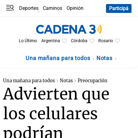
Deportes
Caminos
Opinión
Participá
Programas
Últimas coberturas
Últimas 24 h
En YouTube
Clima
Horóscopo
Lo Último
Argentina
Córdoba
Rosario
Una mañana para todos
Notas
Una mañana para todos
Notas
Preocupación
Advierten que
los celulares
podrían