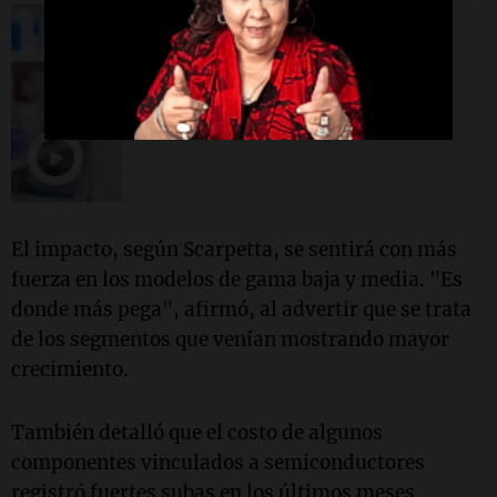
Una mañana para todos
Farmacéuticos piden
precisiones sobre el nuevo
sistema digital de
medicamentos
El impacto, según Scarpetta, se sentirá con más
fuerza en los modelos de gama baja y media. "Es
donde más pega", afirmó, al advertir que se trata
de los segmentos que venían mostrando mayor
crecimiento.
También detalló que el costo de algunos
componentes vinculados a semiconductores
registró fuertes subas en los últimos meses.