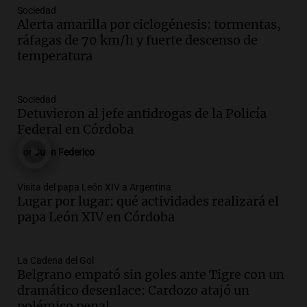
Sociedad
Audio.
Río Gallegos enfrenta secuelas de
Alerta amarilla por ciclogénesis: tormentas,
lluvias, senadores manifiestan
ráfagas de 70 km/h y fuerte descenso de
oposición a ley de tierras
temperatura
Panorama Federal
Episodios
Audio.
Mendoza celebra la apertura del
Sociedad
centro de esquí Penitentes Park tras
Detuvieron al jefe antidrogas de la Policía
siete años de cierre por falta de nieve
Federal en Córdoba
Panorama Federal
Por
Juan Federico
Episodios
Audio.
Madres en Rosario piden por la
Visita del papa León XIV a Argentina
Lugar por lugar: qué actividades realizará el
ley Joaquín.
papa León XIV en Córdoba
Viva la Radio Rosario
Episodios
Audio.
Juan Pedro Colombo, rematador
La Cadena del Gol
Belgrano empató sin goles ante Tigre con un
de hacienda: “Las tecnologías no
dramático desenlace: Cardozo atajó un
reemplazan el contacto con la gente”
polémico penal