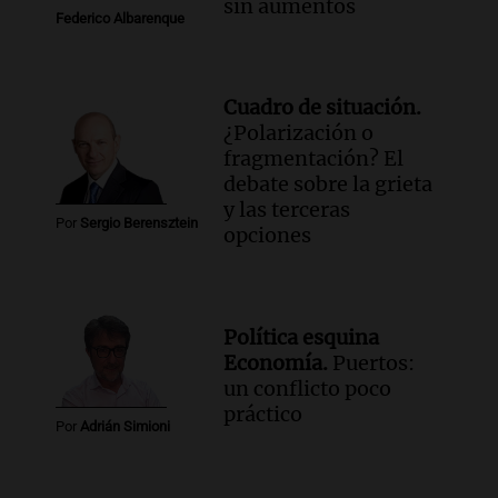
sin aumentos
Federico Albarenque
Audio.
El ministro de Economía de Santa
Fe relativiza el impacto del fallo sobre
jubilaciones en la provincia
Cuadro de situación.
Panorama Federal
¿Polarización o
Episodios
fragmentación? El
debate sobre la grieta
y las terceras
Por
Sergio Berensztein
opciones
Política esquina
Economía.
Puertos:
un conflicto poco
práctico
Por
Adrián Simioni