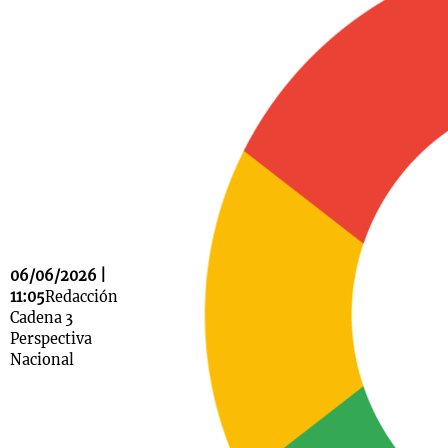
Notas
s
Notas
La Sole en
ial
Mundial 2026
Cadena 3
06/06/2026 |
11:05
Redacción
Cadena 3
Perspectiva
Nacional