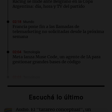
Racing se mide ante Belgrano en la Copa
Argentina: día, hora y TV del partido
02:18
Mundo
Francia pone fin a las llamadas de
telemarketing no solicitadas desde la próxima
semana
02:04
Tecnología
Meta lanza Muse Code, un agente de IA para
gestionar grandes bases de código
02:03
Tecnología
Travis Kalanick suma a un exejecutivo de Uber
como CFO en su startup de robótica Atoms
Escuchá lo último
02:00
Deportes
Independiente y Atlético Tucumán se
Audio.
El "tarareo conceptual", un