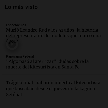
del estudiante impulsan el crecimiento
Lo más visto
en Villa María
Panorama Federal
Episodios
Espectáculos
Audio.
La gran exposición de la rural de
Murió Leandro Rud a los 51 años: la historia
la Bulaya abrirá sus puertas mañana con
del representante de modelos que marcó una
diversas actividades y sorpresas
época
Panorama Federal
Episodios
Audio.
Villa María presenta nuevos
Panorama Federal
edificios y proyecta una casa del
"Algo pasó al aterrizar": dudas sobre la
estudiante con 48 municipios
muerte del kitesurfista en Santa Fe
involucrados
Panorama Federal
Episodios
Trágico final: hallaron muerto al kitesurfista
Audio.
1° gol de Rosario Central a
que buscaban desde el jueves en la Laguna
Aldosivi (Zalazar en contra) - relato
Setúbal
Gato Greco
Deportes Rosario
Episodios