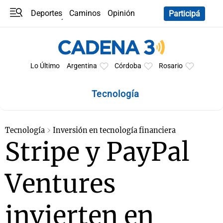
Deportes
Caminos
Opinión
Participá
Programas
Últimas coberturas
Últimas 24 h
En YouTube
Clima
Horóscopo
Lo Último
Argentina
Córdoba
Rosario
Tecnología
Tecnología
Inversión en tecnología financiera
Stripe y PayPal
Ventures
invierten en