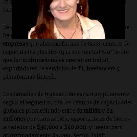
respecto al mismo período en
2024
, dijo Balaji a
TechCrunch.
De acuerdo con la empresa, su base de clientes se
ha expandido a aproximadamente
15,000
empresas
que abarcan firmas de SaaS, centros de
capacidades globales (que son unidades offshore
que las multinacionales operan en India),
exportadores de servicios de TI, freelancers y
plataformas fintech.
Los tamaños de transacción varían ampliamente
según el segmento, con los centros de capacidades
globales promediando entre
$1 millón
y
$2
millones
por transacción, exportadores de bienes
alrededor de
$30,000
a
$40,000
, y freelancers
aproximadamente
$3,000
, según Balaji.