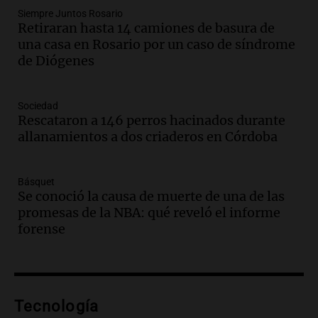
Audio.
Recomendaciones de vino
Siempre Juntos Rosario
Retiraran hasta 14 camiones de basura de
bonarda para disfrutar el fin de semana
una casa en Rosario por un caso de síndrome
en Mendoza
de Diógenes
Panorama Federal
Episodios
Audio.
Mañana inicia la gran exposición
Sociedad
en la Sociedad Rural de Bulaya con
Rescataron a 146 perros hacinados durante
actividades para toda la familia
allanamientos a dos criaderos en Córdoba
Panorama Federal
Episodios
Básquet
Audio.
Villa María presenta nuevos
Se conoció la causa de muerte de una de las
edificios y una casa del estudiante para
promesas de la NBA: qué reveló el informe
jóvenes de la región
forense
Panorama Federal
Episodios
Audio.
Preparativos finales para la gran
exposición en la sociedad rural de
Bulaya este sábado
Tecnología