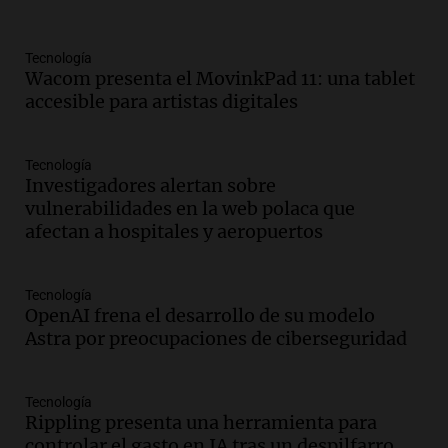
Panorama Federal
Episodios
Audio.
Denuncias por represión en el
Tecnología
Congreso y evacuación por derrame de
Wacom presenta el MovinkPad 11: una tablet
oxígeno en Montecastro
accesible para artistas digitales
Panorama Federal
Episodios
Tecnología
Audio.
Río Gallegos reporta frío extremo
Investigadores alertan sobre
y llega avión para escuelas de la décima
vulnerabilidades en la web polaca que
brigada aérea
afectan a hospitales y aeropuertos
Panorama Federal
Episodios
Audio.
La justicia reconoce al COVID
Tecnología
OpenAI frena el desarrollo de su modelo
como enfermedad laboral tras la muerte
Astra por preocupaciones de ciberseguridad
de un docente
Panorama Federal
Episodios
Tecnología
Audio.
Aumento de tarifas de luz en San
Rippling presenta una herramienta para
Luis a partir de agosto por nueva
controlar el gasto en IA tras un despilfarro