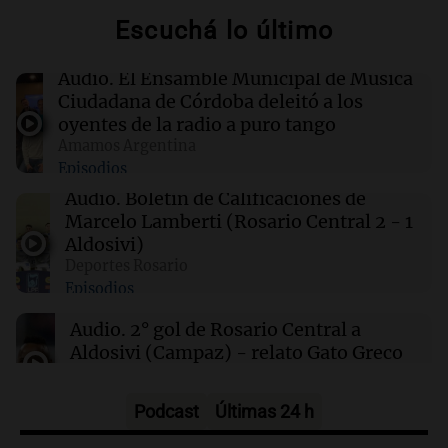
por nacimiento con nuevas órdenes ejecutivas
Escuchá lo último
01:31
Ciencia
Audio.
El Ensamble Municipal de Música
Descubren vida inesperada en el cuerpo de
Ciudadana de Córdoba deleitó a los
Ötzi, el hombre de hielo de 5.300 años
oyentes de la radio a puro tango
Amamos Argentina
Episodios
00:55
Mundo
China se prepara para el tifón Dolphin; cierran
Audio.
Boletín de Calificaciones de
escuelas y actividades turísticas en varias
Marcelo Lamberti (Rosario Central 2 - 1
provincias
Aldosivi)
Deportes Rosario
Episodios
00:32
Clima
Clima en Salta: cómo estará el tiempo este
Audio.
2° gol de Rosario Central a
sábado 8 de agosto
Aldosivi (Campaz) - relato Gato Greco
Deportes Rosario
Episodios
Podcast
Últimas 24 h
Audio.
Nuevo desarrollo urbano y casa