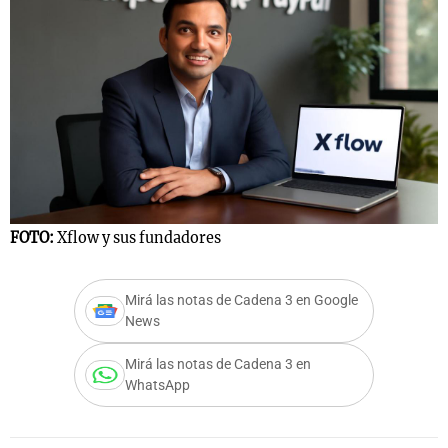
Notas
s
Notas
La Sole en
ial
Mundial 2026
Cadena 3
FOTO:
Xflow y sus fundadores
Mirá las notas de Cadena 3 en Google
News
Mirá las notas de Cadena 3 en
WhatsApp