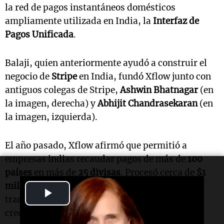
la red de pagos instantáneos domésticos
ampliamente utilizada en India, la
Interfaz de
Pagos Unificada
.
Balaji, quien anteriormente ayudó a construir el
negocio de
Stripe
en India, fundó Xflow junto con
antiguos colegas de Stripe,
Ashwin Bhatnagar
(en
la imagen, derecha) y
Abhijit Chandrasekaran
(en
la imagen, izquierda).
El año pasado, Xflow afirmó que permitió a
empresas indias recaudar pagos de más de
100
países
en más de
25 divisas
. Procesó cerca de
$1
mil millones
en volumen anualizado de pagos
Play
transfronterizos el año pasado, marcando un
Video
crecimiento de aproximadamente 10 veces