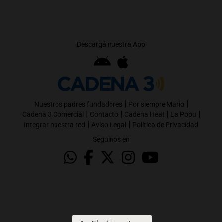
Descargá nuestra App
|
|
Nuestros padres fundadores
Por siempre Mario
|
|
|
|
Cadena 3 Comercial
Contacto
Cadena Heat
La Popu
|
|
Integrar nuestra red
Aviso Legal
Política de Privacidad
Seguinos en