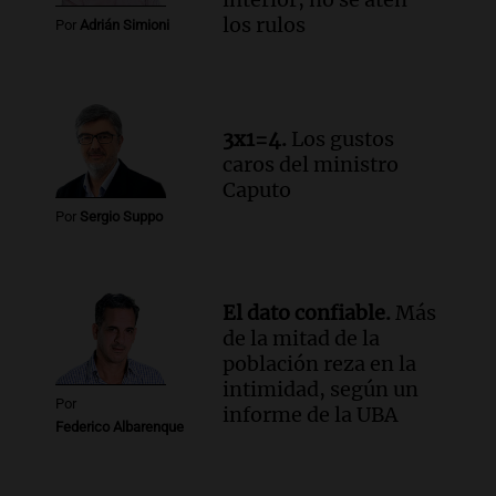
compras de Antonella: bromas en
los rulos
Por
Adrián Simioni
Rosario.
Viva la Radio Rosario
Episodios
Audio.
Luciano Cáceres llega a Córdoba a
3x1=4.
Los gustos
presentar “Paraíso”, una obra que
caros del ministro
cuestiona certezas masculinas
Caputo
Amamos Argentina
Por
Sergio Suppo
Episodios
El dato confiable.
Más
de la mitad de la
población reza en la
intimidad, según un
Por
informe de la UBA
Federico Albarenque