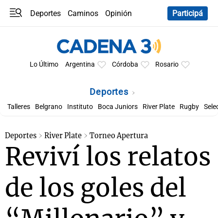
Deportes
Caminos
Opinión
Participá
Programas
Últimas coberturas
Últimas 24 h
En YouTube
Clima
Horóscopo
Lo Último
Argentina
Córdoba
Rosario
Deportes
Talleres
Belgrano
Instituto
Boca Juniors
River Plate
Rugby
Sele
Deportes
River Plate
Torneo Apertura
Reviví los relatos
de los goles del