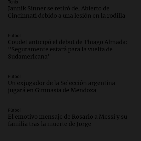
Panorama Federal
Tenis
Jannik Sinner se retiró del Abierto de
Episodios
Cincinnati debido a una lesión en la rodilla
Audio.
La UNT evalúa apelación ante la
Corte Suprema tras fallo que aparta a
Pagani como rector
Fútbol
Panorama Federal
Coudet anticipó el debut de Thiago Almada:
Episodios
"Seguramente estará para la vuelta de
Audio.
El cardenal Ángel Rossi advirtió
Sudamericana"
que la justicia social viene siendo
“despreciada y burlada”
Fútbol
Santa Misa
Un exjugador de la Selección argentina
Episodios
jugará en Gimnasia de Mendoza
Audio.
La Bulaya se prepara para el cierre
de su gran muestra anual con la
participación de miles de visitantes
Fútbol
Panorama Federal
El emotivo mensaje de Rosario a Messi y su
Episodios
familia tras la muerte de Jorge
Audio.
El Senado de Santa Fe aprueba
Ley de Emergencia Hídrica ante el