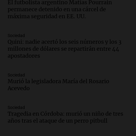
El futbolista argentino Matías Pourrain
recuerdo del paso de Juan Pablo II: "Te
permanece detenido en una cárcel de
traspasaba con la mirada"
máxima seguridad en EE. UU.
Amamos los Domingos
Episodios
Audio.
El observatorio de Bosque Alegre,
Sociedad
un imperdible cordobés para los
Quini: nadie acertó los seis números y los 3
amantes de la astronomía
millones de dólares se repartirán entre 44
Amamos los Domingos
apostadores
Episodios
Audio.
“No entendíamos qué cantaban”:
Sociedad
la historia del club de Irlanda
Murió la legisladora María del Rosario
revolucionado por hinchas argentinos
Acevedo
Amamos los Domingos
Episodios
Audio.
Crisis diplomática: el embajador
Sociedad
Tragedia en Córdoba: murió un niño de tres
argentino regresa al país tras conflicto
años tras el ataque de un perro pitbull
con Brasil
Panorama Federal
Episodios