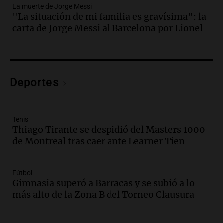
La muerte de Jorge Messi
Audio.
Bomberos asisten a senderista
"La situación de mi familia es gravísima": la
con fractura de tobillo en refugio Doña
carta de Jorge Messi al Barcelona por Lionel
Rosa
Panorama Federal
Episodios
Audio.
Amaycha del Valle avanza en
Deportes
investigación internacional sobre asma
con nueva tecnología médica
Panorama Federal
Episodios
Tenis
Thiago Tirante se despidió del Masters 1000
Audio.
Suspenden descuento en SUBE y
de Montreal tras caer ante Learner Tien
aumentan tarifas del SUBTE en Buenos
Aires desde agosto
Panorama Federal
Fútbol
Episodios
Gimnasia superó a Barracas y se subió a lo
Audio.
Kicillof critica la desregulación
más alto de la Zona B del Torneo Clausura
financiera y el aumento de la morosidad
en Buenos Aires