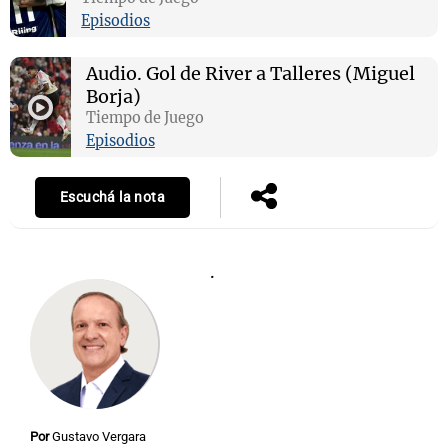
Episodios
Audio.
Gol de River a Talleres (Miguel
Notas
Borja)
s
Notas
Tiempo de Juego
La Sole en
Episodios
ial
Mundial 2026
Cadena 3
Escuchá la nota
.
Por
Gustavo Vergara