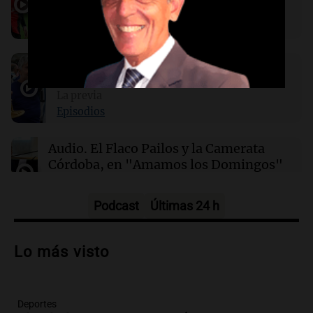
- 1 Newell's)
Deportes Rosario
Episodios
03:14
Mundo
Las nuevas regulaciones chinas sobre IA de
Audio.
Jorge Messi, el hombre que
compañía generan descontento entre los
usuarios
acompañó el sueño
La previa
Episodios
02:32
Mundo
Congreso de EEUU investiga la deportación de
Audio.
El Flaco Pailos y la Camerata
familias de militares en servicio activo
Córdoba, en "Amamos los Domingos"
Amamos los Domingos
Episodios
Podcast
Últimas 24 h
Audio.
Patricia Palmer y Mario Pasik
hablaron de su obra en Cadena 3
Lo más visto
Amamos los Domingos
Episodios
Deportes
Audio.
Córdoba espera a León XIV con el