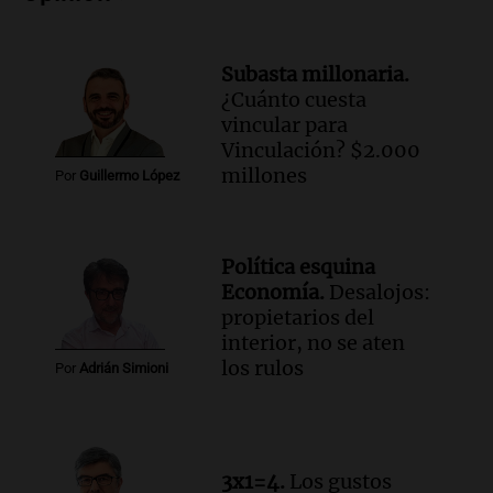
Audio.
Tormentas y filtraciones: "El
agua entra por donde menos
imaginamos"
Subasta millonaria.
Una Mañana para todos Rosario
¿Cuánto cuesta
Episodios
vincular para
Vinculación? $2.000
millones
Por
Guillermo López
Política esquina
Economía.
Desalojos:
propietarios del
interior, no se aten
los rulos
Por
Adrián Simioni
3x1=4.
Los gustos