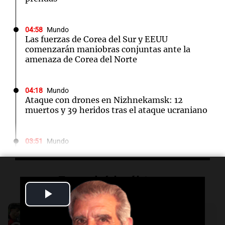
04:58
Mundo
Las fuerzas de Corea del Sur y EEUU
comenzarán maniobras conjuntas ante la
amenaza de Corea del Norte
04:18
Mundo
Ataque con drones en Nizhnekamsk: 12
muertos y 39 heridos tras el ataque ucraniano
03:51
Mundo
Inundaciones en el este de China tras el paso
de la tormenta tropical Dolphin
Escuchá lo último
Play
03:40
Mundo
Indonesia intensifica la lucha contra
Audio.
Boletín de Calificaciones de
incendios forestales en el monte Bromo y
Video
Marcelo Lamberti (Defensa y Justicia 2
otras regiones