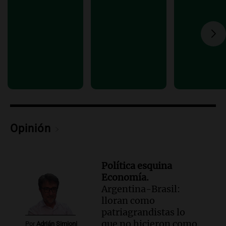
Episodios
Audio.
Movilización frente al Congreso
por tierras se mantiene pese a
temporales y cambios legislativos
Panorama Federal
Episodios
Audio.
Monseñor Raúl Pizarro Travers es
el actual secretario general de la
Conferencia Episcopal Argentina.
Noticias Rosario
Opinión
Episodios
Política esquina
Economía.
Argentina-Brasil:
lloran como
patriagrandistas lo
que no hicieron como
Por
Adrián Simioni