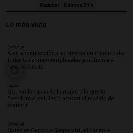
Episodios
Podcast
Últimas 24 h
Audio.
Asesinan a influencer mexicano
César Gastelum durante transmisión en
Lo más visto
vivo en Culiacán, Sinaloa
Panorama Federal
Episodios
Sociedad
Audio.
Detienen al esposo de mujer que
Alerta meteorológica extrema en medio país:
falleció tras supuesta explosión de
todas las zonas complicadas por lluvias y
celular en Córdoba
vientos fuerte
Noticias
Episodios
Audio.
El Vaticano expresa su apoyo a
Juntos
madres buscadoras en México en medio
Giro en la causa de la mujer a la que le
de crisis de desapariciones
“explotó el celular”: acusan al marido de
Panorama Federal
matarla
Episodios
Audio.
Tormentas y vientos intensos
Sociedad
afectan Santa Fe: recomendaciones para
Quién es Gerardo Gasparutti, el docente