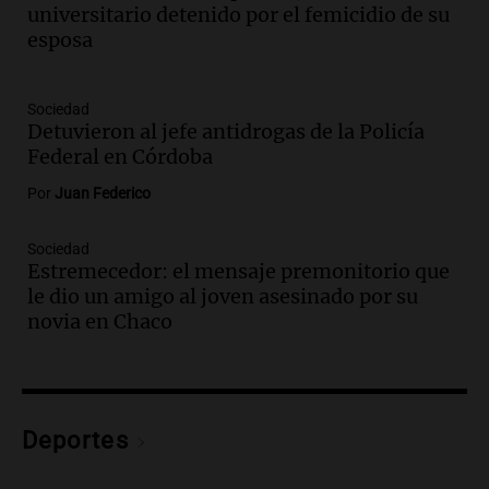
los vecinos
universitario detenido por el femicidio de su
Noticias
esposa
Episodios
Audio.
Ráfagas de viento fuertes
generan inconvenientes en Córdoba: un
Sociedad
Detuvieron al jefe antidrogas de la Policía
árbol obstaculiza avenidas
Federal en Córdoba
Noticias
Episodios
Por
Juan Federico
Audio.
A 13 años de Salta 2141,
familiares mantienen vivo el reclamo de
Sociedad
memoria y justicia
Estremecedor: el mensaje premonitorio que
Noticias Rosario
le dio un amigo al joven asesinado por su
Episodios
novia en Chaco
Audio.
Los trabajadores de la Unión
Obrera Metalúrgica advierten sobre
pérdida de empleos en la industria
metalúrgica
Panorama Federal
Deportes
Episodios
Audio.
El Senado debate proyecto de