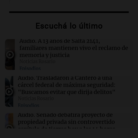
11:07
Mundo
Nuevas regulaciones en Pakistán generan
controversia entre medios internacionales y
Escuchá lo último
defensores de la prensa
Audio.
A 13 años de Salta 2141,
11:06
Sociedad
familiares mantienen vivo el reclamo de
Principio de incendio en el colegio
memoria y justicia
Misericordia de Rosario: el fuego fue
Noticias Rosario
controlado en un aula
Episodios
Audio.
Trasladaron a Cantero a una
11:03
La Popu
cárcel federal de máxima seguridad:
Agenda de bailes de cuarteto en Córdoba
"Buscamos evitar que dirija delitos"
Noticias Rosario
Episodios
11:03
Sociedad
La ANMAT prohíbe lotes de crema
Audio.
Senado debatirá proyecto de
antiinflamatoria tras robo en planta industrial
propiedad privada sin controvertido
capítulo de tierras hoy a las 14 horas
Noticias