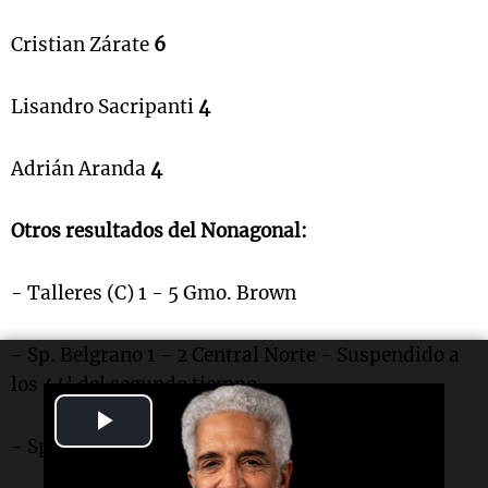
Cristian Zárate
6
Lisandro Sacripanti
4
Adrián Aranda
4
Otros resultados del Nonagonal:
- Talleres (C) 1 - 5 Gmo. Brown
- Sp. Belgrano 1 - 2 Central Norte - Suspendido a
los 44' del segundo tiempo.
Play
- Sp Desamparados 0 - 2 Libertad (S)
Video