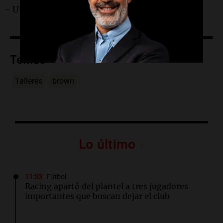
- Unión (S) 3 - 1 Huracán 3 Arroyos.
Temas
Talleres
brown
Lo último
11:33
Fútbol
Racing apartó del plantel a tres jugadores
importantes que buscan dejar el club