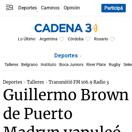
Deportes
Caminos
Opinión
Participá
Programas
Últimas coberturas
Últimas 24 h
En YouTube
Clima
Horóscopo
Lo Último
Argentina
Córdoba
Rosario
Deportes
Talleres
Belgrano
Instituto
Boca Juniors
River Plate
Rugby
Sele
Deportes
Talleres
Transmitió FM 106.9 Radio 3
Guillermo Brown
de Puerto