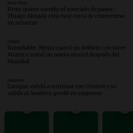
River Plate
Audio.
Sanctions for Lawyer Diego
River quiere sacudir el mercado de pases:
Javier Chacón: Detained Again After
Thiago Almada está muy cerca de convertirse
Attending World Cup
en refuerzo
Panorama Federal
Episodios
Audio.
Embajada china en Argentina
Fútbol
Inoxidable: Messi marcó un doblete con Inter
repudia amenazas de EE. UU. y exige
Miami y sumó un nuevo récord después del
respeto a la soberanía nacional
Mundial
Noticias
Episodios
Audio.
Suspenden viaje a Catamarca por
Deportes
alerta meteorológico de ministros
Campaz volvió a entrenar con Central y su
Santini y Caputo
salida al América quedó en suspenso
Panorama Federal
Episodios
Audio.
Incremento del precio de la
carne frente a la pasta artesanal en
Córdoba
Noticias