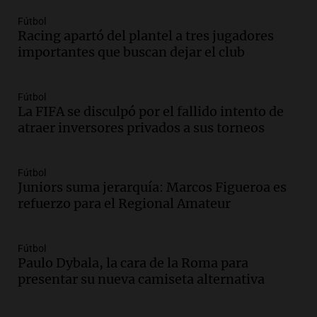
propiedad privada sin capítulo de tierras
Fútbol
desde las 14 horas
Racing apartó del plantel a tres jugadores
Panorama Federal
importantes que buscan dejar el club
Episodios
Audio.
Giro en la causa de la mujer a la
que le “explotó el celular”: acusan al
Fútbol
marido de matarla
La FIFA se disculpó por el fallido intento de
Juntos
atraer inversores privados a sus torneos
Episodios
Audio.
Continúan las declaraciones en el
Fútbol
juicio a Óscar González por el accidente
Juniors suma jerarquía: Marcos Figueroa es
en las altas cumbres
refuerzo para el Regional Amateur
Panorama Federal
Episodios
Audio.
Córdoba enfrenta fuertes vientos
Fútbol
que afectan diversas actividades locales,
Paulo Dybala, la cara de la Roma para
según Barrionuevo
presentar su nueva camiseta alternativa
Noticias
Episodios