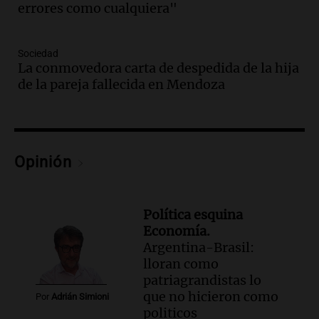
Federal Sancor Seguros y adelantó su
errores como cualquiera"
nuevo tema a Cadena 3 Rosario.
Viva la Radio Rosario
Sociedad
Episodios
La conmovedora carta de despedida de la hija
Audio.
Cierre del Paso Internacional
de la pareja fallecida en Mendoza
Cristo Redentor por acumulación de
nieve se extiende a 22 días
Panorama Federal
Episodios
Opinión
Audio.
Estudiantes de Italia realizan
prácticas docentes en Córdoba para
enriquecer su formación educativa
Panorama Federal
Política esquina
Episodios
Economía.
Argentina-Brasil:
Audio.
La Universidad de Milán y su
lloran como
colaboración con la municipalidad para
patriagrandistas lo
la educación y parques
que no hicieron como
Panorama Federal
Por
Adrián Simioni
politicos
Episodios