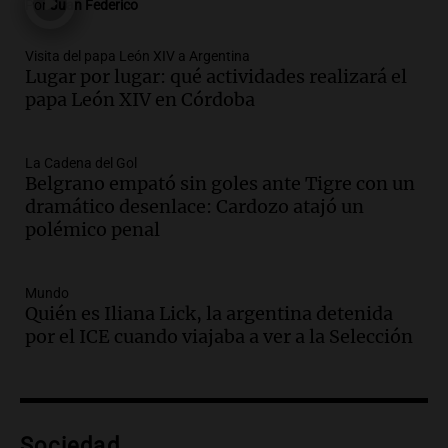
Por
Juan Federico
Episodios
Audio.
Madres en Rosario piden por la
Visita del papa León XIV a Argentina
Lugar por lugar: qué actividades realizará el
ley Joaquín.
papa León XIV en Córdoba
Viva la Radio Rosario
Episodios
Audio.
Juan Pedro Colombo, rematador
La Cadena del Gol
Belgrano empató sin goles ante Tigre con un
de hacienda: “Las tecnologías no
dramático desenlace: Cardozo atajó un
reemplazan el contacto con la gente”
polémico penal
La Argentina, hoy
Episodios
Audio.
Un trabajador herido tras caer a
Mundo
Quién es Iliana Lick, la argentina detenida
un pozo de 17 metros en Nueva Córdoba
por el ICE cuando viajaba a ver a la Selección
Panorama Federal
Episodios
Audio.
Lanzamiento del Tigo 7 CSH: el
nuevo híbrido enchufable de Chery llega
Sociedad