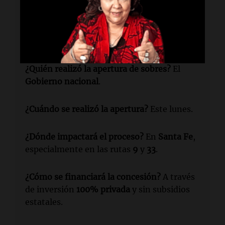
¿Qué se abrió este lunes?
Se abrió la
concesión de más de
2.500 kilómetros
de
rutas nacionales.
¿Quién realizó la apertura de sobres?
El
Gobierno nacional
.
¿Cuándo se realizó la apertura?
Este lunes.
¿Dónde impactará el proceso?
En
Santa Fe
,
especialmente en las rutas
9
y
33
.
¿Cómo se financiará la concesión?
A través
de inversión
100% privada
y sin subsidios
estatales.