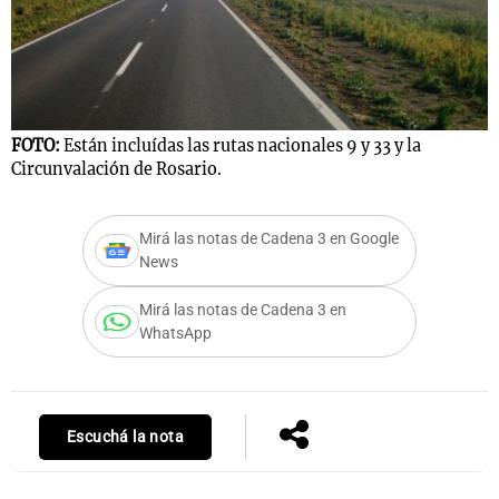
Notas
s
Notas
La Sole en
FOTO:
Están incluídas las rutas nacionales 9 y 33 y la
Circunvalación de Rosario.
ial
Mundial 2026
Cadena 3
Mirá las notas de Cadena 3 en Google
News
Mirá las notas de Cadena 3 en
WhatsApp
Escuchá la nota