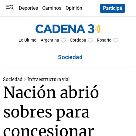
Deportes
Caminos
Opinión
Participá
Programas
Últimas coberturas
Últimas 24 h
En YouTube
Clima
Horóscopo
Lo Último
Argentina
Córdoba
Rosario
Sociedad
Sociedad
Infraestructura vial
Nación abrió
sobres para
concesionar