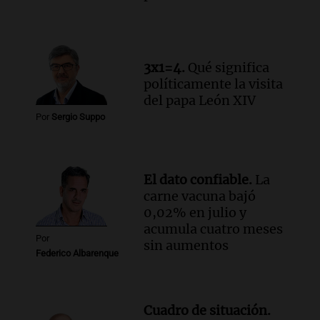
Audio.
El papamóvil de Juan Pablo II
revive con la visita de León XIV y una
historia nacida en Córdoba
Viva la Radio
3x1=4.
Qué significa
Episodios
políticamente la visita
Audio.
Monseñor Fenoy celebra la visita
del papa León XIV
de León XIV a Argentina y reflexiona
Por
Sergio Suppo
sobre su impacto espiritual
Panorama Federal
Episodios
El dato confiable.
La
Audio.
El ministro de Economía de Santa
carne vacuna bajó
Fe relativiza el impacto del fallo sobre
0,02% en julio y
jubilaciones en la provincia
acumula cuatro meses
Panorama Federal
Por
sin aumentos
Episodios
Federico Albarenque
Cuadro de situación.