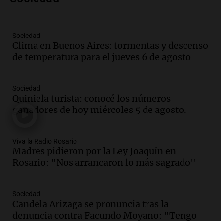
al mercado argentino
Panorama Federal
Episodios
Sociedad
Audio.
Perito Moreno recibe la Copa
Clima en Buenos Aires: tormentas y descenso
Mundial de Natación de Invierno con
de temperatura para el jueves 6 de agosto
récords y atletas de 20 países
Amamos Argentina
Episodios
Sociedad
Audio.
Conductor imputado por
Quiniela turista: conocé los números
accidente fatal en San Luis dejó tres
ganadores de hoy miércoles 5 de agosto.
jóvenes muertos y un herido grave
Panorama Federal
Episodios
Viva la Radio Rosario
Madres pidieron por la Ley Joaquín en
Audio.
Historiador de la UBA celebró la
Rosario: "Nos arrancaron lo más sagrado"
marcha atrás en la Ley de Tierras:
“Frenamos un saqueo de recursos”
Amamos Argentina
Sociedad
Episodios
Candela Arizaga se pronuncia tras la
Audio.
Ahyre estuvo en el Estudio
denuncia contra Facundo Moyano: "Tengo