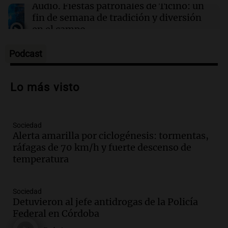
Contaminación del aire podría agravar la
Audio.
Fiestas patronales de Ticino: un
artritis reumatoide y provocar brotes
fin de semana de tradición y diversión
dolorosos
en el campo
Panorama Federal
Episodios
Podcast
Audio.
Preparativos para la feria en La
Bulalle, Córdoba: actividades y horarios
Lo más visto
de apertura
Panorama Federal
Episodios
Sociedad
Audio.
Río Gallegos enfrenta secuelas de
Alerta amarilla por ciclogénesis: tormentas,
lluvias, senadores manifiestan
ráfagas de 70 km/h y fuerte descenso de
oposición a ley de tierras
temperatura
Panorama Federal
Episodios
Audio.
Mendoza celebra la apertura del
Sociedad
centro de esquí Penitentes Park tras
Detuvieron al jefe antidrogas de la Policía
siete años de cierre por falta de nieve
Federal en Córdoba
Panorama Federal