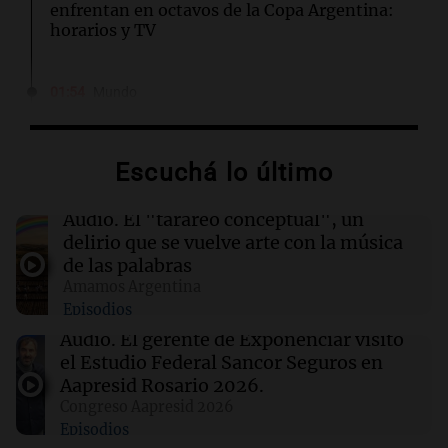
enfrentan en octavos de la Copa Argentina:
horarios y TV
01:54
Mundo
Fallecen dos soldados israelíes en Líbano,
marcando el primer incidente mortal desde
junio
Escuchá lo último
01:37
Mundo
Audio.
El "tarareo conceptual", un
Trump señala a Canadá por incendios
delirio que se vuelve arte con la música
forestales, pero los científicos advierten sobre
de las palabras
el cambio climático
Amamos Argentina
Episodios
01:30
Ciencia
Audio.
El gerente de Exponenciar visitó
Un tratamiento con THC elimina las pesadillas
el Estudio Federal Sancor Seguros en
en pacientes con PTSD, según un estudio
Aapresid Rosario 2026.
Congreso Aapresid 2026
Episodios
01:29
Ciencia