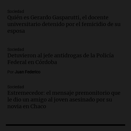
Audio.
La pizzería más antigua de
Sociedad
Córdoba homenajeó a León XIV con una
Quién es Gerardo Gasparutti, el docente
pizza esculpida con su rostro
universitario detenido por el femicidio de su
Radioinforme 3
esposa
Episodios
Audio.
Cadena 3 presentó su nuevo
Estudio Urbano: recorrerá los barrios de
Sociedad
Detuvieron al jefe antidrogas de la Policía
Córdoba
Federal en Córdoba
Juntos
Episodios
Por
Juan Federico
Audio.
Cadena 3 anunció sus próximas
coberturas y presentó un nuevo estudio
Sociedad
urbano móvil
Estremecedor: el mensaje premonitorio que
Juntos
le dio un amigo al joven asesinado por su
Episodios
novia en Chaco
Audio.
A 13 años de Salta 2141,
familiares mantienen vivo el reclamo de
memoria y justicia