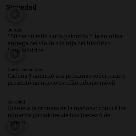
Noticias Rosario
Sociedad
Episodios
Audio.
Trasladaron a Cantero a una
cárcel federal de máxima seguridad:
Juntos
"Buscamos evitar que dirija delitos"
"Hicieron feliz a una palomita": la emotiva
Noticias Rosario
entrega del violín a la hija del histórico
Episodios
limpiavidrios
Audio.
Senado debatirá proyecto de
propiedad privada sin controvertido
capítulo de tierras hoy a las 14 horas
Nueva Temporada
Noticias
Cadena 3 anunció sus próximas coberturas y
Episodios
presentó un nuevo estudio urbano móvil
Audio.
Asesinan a influencer mexicano
César Gastelum durante transmisión en
Sociedad
vivo en Culiacán, Sinaloa
Quiniela la primera de la mañana: conocé los
Panorama Federal
números ganadores de hoy jueves 6 de
Episodios
agosto.
Audio.
Detienen al esposo de mujer que
falleció tras supuesta explosión de