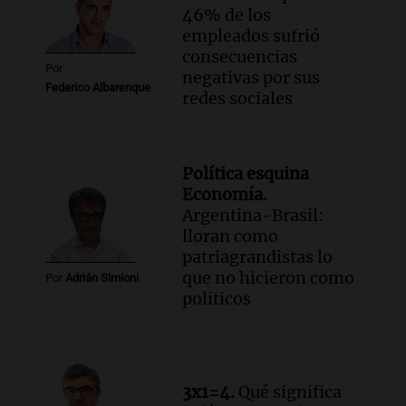
Audio.
A 13 años de Salta 2141,
46% de los
familiares mantienen vivo el reclamo de
empleados sufrió
memoria y justicia
consecuencias
Noticias Rosario
Por
negativas por sus
Episodios
Federico Albarenque
redes sociales
Audio.
Los trabajadores de la Unión
Obrera Metalúrgica advierten sobre
pérdida de empleos en la industria
metalúrgica
Política esquina
Panorama Federal
Economía.
Episodios
Argentina-Brasil:
Audio.
El Senado debate proyecto de
lloran como
propiedad privada sin capítulo de tierras
patriagrandistas lo
desde las 14 horas
que no hicieron como
Por
Adrián Simioni
Panorama Federal
politicos
Episodios
3x1=4.
Qué significa