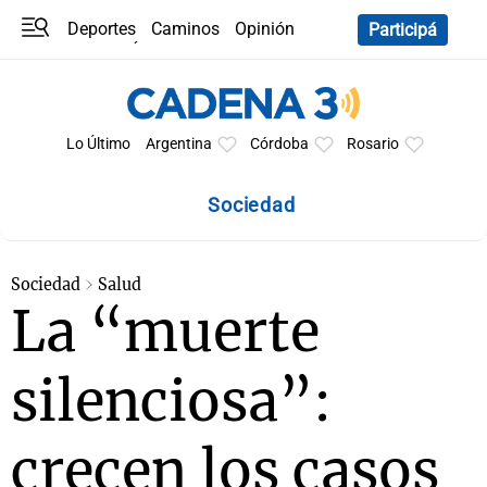
Deportes
Caminos
Opinión
Participá
Programas
Últimas coberturas
Últimas 24 h
En YouTube
Clima
Horóscopo
Lo Último
Argentina
Córdoba
Rosario
Sociedad
Sociedad
Salud
La “muerte
silenciosa”:
crecen los casos