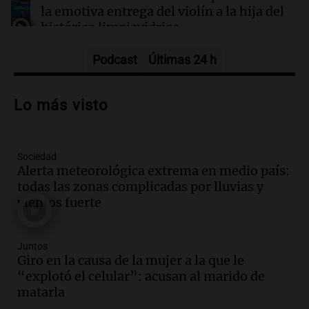
la emotiva entrega del violín a la hija del
histórico limpiavidrios
Juntos
Episodios
Podcast
Últimas 24 h
Audio.
Ley para regular refugios y
criaderos: "La superpoblación de perros
Lo más visto
y gatos es gravísima"
Noticias Rosario
Episodios
Sociedad
Audio.
Miedo al despido: el 46% de los
Alerta meteorológica extrema en medio país:
empleados sufrió consecuencias
todas las zonas complicadas por lluvias y
negativas por sus redes sociales
vientos fuerte
El dato confiable
Episodios
Audio.
Del semáforo a la universidad: la
Juntos
conmovedora historia de "El Duende" y
Giro en la causa de la mujer a la que le
su hija violinista
“explotó el celular”: acusan al marido de
La Mesa de Café
matarla
Episodios