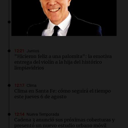
este jueves 6 de agosto
12:22
Clima
Clima en Mendoza: cómo seguirá el tiempo
este jueves 6 de agosto
12:21
Juntos
"Hicieron feliz a una palomita": la emotiva
entrega del violín a la hija del histórico
limpiavidrios
12:17
Clima
Clima en Santa Fe: cómo seguirá el tiempo
este jueves 6 de agosto
12:14
Nueva Temporada
Cadena 3 anunció sus próximas coberturas y
presentó un nuevo estudio urbano móvil