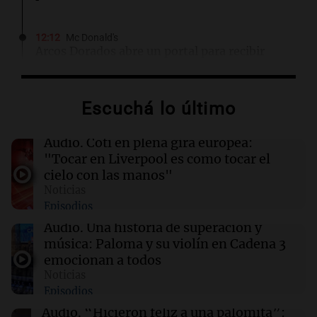
12:12
Mc Donald's
Arcos Dorados abre un portal para recibir
propuestas de terrenos para nuevos
restaurantes McDonald’s
Escuchá lo último
12:11
Sociedad
Quiniela la primera de la mañana: conocé los
Audio.
Coti en plena gira europea:
números ganadores de hoy jueves 6 de
"Tocar en Liverpool es como tocar el
agosto.
cielo con las manos"
Noticias
Episodios
12:11
Clima
Clima en Rosario: cómo seguirá el tiempo este
Audio.
Una historia de superación y
jueves 6 de agosto
música: Paloma y su violín en Cadena 3
emocionan a todos
Noticias
12:06
Clima
Episodios
Clima en CABA: cómo seguirá el tiempo este
jueves 6 de agosto
Audio.
“Hicieron feliz a una palomita”: