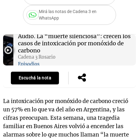
Mirá las notas de Cadena 3 en
WhatsApp
Notas
s
Notas
Audio.
La “muerte silenciosa”: crecen los
La Sole en
casos de intoxicación por monóxido de
ial
Mundial 2026
Cadena 3
carbono
Cadena 3 Rosario
Episodios
Escuchá la nota
La intoxicación por monóxido de carbono creció
un 57% en lo que va del año en Argentina, y las
cifras preocupan. Esta semana, una tragedia
familiar en Buenos Aires volvió a encender las
alarmas sobre lo que muchos llaman “la muerte