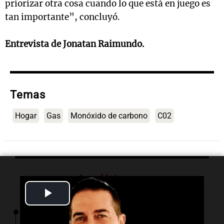
priorizar otra cosa cuando lo que está en juego es
tan importante”, concluyó.
Entrevista de Jonatan Raimundo.
Temas
Hogar
Gas
Monóxido de carbono
C02
Lo último
Play
Video
12:28
Clima
Clima en Tucumán: cómo seguirá el tiempo