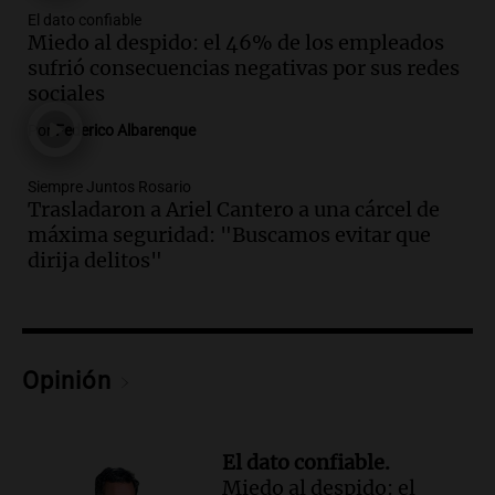
celular en Córdoba
El dato confiable
Miedo al despido: el 46% de los empleados
Noticias
sufrió consecuencias negativas por sus redes
Episodios
sociales
Audio.
El Vaticano expresa su apoyo a
madres buscadoras en México en medio
Por
Federico Albarenque
de crisis de desapariciones
Panorama Federal
Siempre Juntos Rosario
Episodios
Trasladaron a Ariel Cantero a una cárcel de
Audio.
Tormentas y vientos intensos
máxima seguridad: "Buscamos evitar que
afectan Santa Fe: recomendaciones para
dirija delitos"
los vecinos
Noticias
Episodios
Audio.
Ráfagas de viento fuertes
Opinión
generan inconvenientes en Córdoba: un
árbol obstaculiza avenidas
Noticias
El dato confiable.
Episodios
Miedo al despido: el