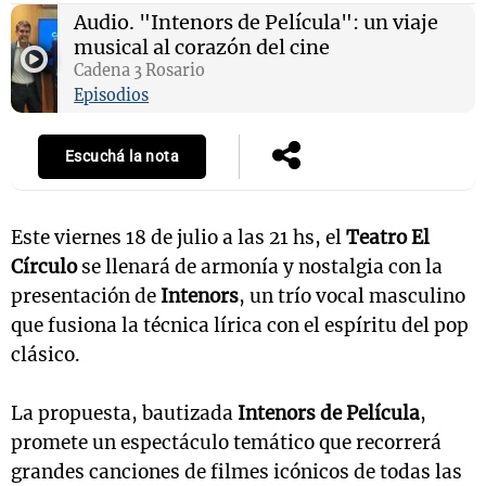
Audio.
"Intenors de Película": un viaje
musical al corazón del cine
Cadena 3 Rosario
Notas
Episodios
s
Notas
La Sole en
Escuchá la nota
ial
Mundial 2026
Cadena 3
Este viernes 18 de julio a las 21 hs, el
Teatro El
Círculo
se llenará de armonía y nostalgia con la
presentación de
Intenors
, un trío vocal masculino
que fusiona la técnica lírica con el espíritu del pop
clásico.
La propuesta, bautizada
Intenors de Película
,
promete un espectáculo temático que recorrerá
grandes canciones de filmes icónicos de todas las