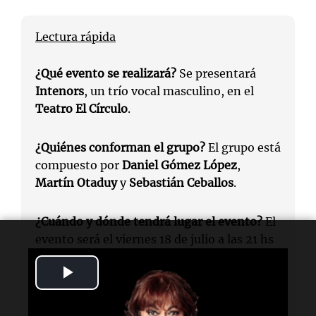
Lectura rápida
¿Qué evento se realizará?
Se presentará
Intenors
, un trío vocal masculino, en el
Teatro El Círculo
.
¿Quiénes conforman el grupo?
El grupo está
compuesto por
Daniel Gómez López
,
Martín Otaduy
y
Sebastián Ceballos
.
¿Cuándo y dónde tendrá lugar el evento?
El
evento será el viernes 18 de julio a las 21 hs
en el
Teatro El Círculo
.
Play
¿Cómo es la propuesta musical de Intenors?
Video
La propuesta fusiona técnica lírica con pop