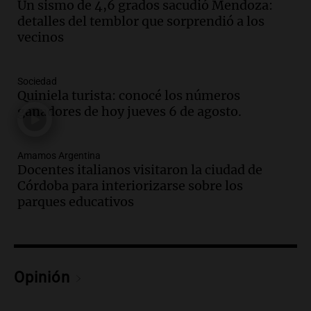
Un sismo de 4,6 grados sacudió Mendoza:
Amamos Argentina
detalles del temblor que sorprendió a los
Episodios
vecinos
Audio.
Meteorólogo alertó que El Niño
traerá más lluvias y eventos extremos
durante la primavera
Sociedad
Informados al regreso
Quiniela turista: conocé los números
Episodios
ganadores de hoy jueves 6 de agosto.
Audio.
Córdoba sigue trabajando para
restablecer el servicio de electricidad
Amamos Argentina
tras fuertes vientos
Docentes italianos visitaron la ciudad de
Panorama Federal
Córdoba para interiorizarse sobre los
Episodios
parques educativos
Audio.
Según una encuesta, el 80% de
los empresarios del país cree que la
economía mejorará el próximo año
Amamos Argentina
Opinión
Episodios
Audio.
Carolina Losada: "Faltó que el