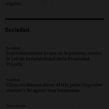
Episodios
esposo
Audio.
El teatro Real da la bienvenida a
la temporada Rock Real con bandas
tributo todos los jueves
Panorama Federal
Sociedad
Episodios
Audio.
Nicolás Marotta, el cordobés de
Recoleta: “Enfrentar a Boca, sea donde
sea, va a ser lindo”
Sociedad
Enfrentamientos y caos en la protesta contra
La Cadena del Gol
la Ley de Inviolabilidad de la Propiedad
Episodios
Privada
Audio.
Débora Blanca, psicóloga experta
en ludopatía: “Tener el casino en la
mano es muy peligroso”
Sociedad
La Argentina, hoy
Clima en Buenos Aires: el frío polar llega este
Episodios
viernes 7 de agosto tras tormentas
Audio.
Docentes italianos visitaron la
ciudad de Córdoba para interiorizarse
Turno Noche
sobre los parques educativos