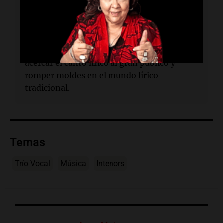
clásico y presenta un espectáculo temático
de canciones de películas.
¿Por qué es relevante este evento?
Busca
acercar el canto lírico al gran público y
romper moldes en el mundo lírico
tradicional.
Temas
Trío Vocal
Música
Intenors