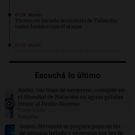
01:24
Mundo
Tiroteo en escuela secundaria de Tailandia:
varios heridos tras el ataque
01:09
Mundo
La transformación de Hanói: modernización
radical y sus efectos en los habitantes
Escuchá lo último
00:32
Clima
Clima en Salta: cómo estará el tiempo este
viernes 7 de agosto
Audio.
Sin traje de neoprene, compite en
el Mundial de Natación en aguas gélidas
frente al Perito Moreno
00:32
Mundo
Turno Noche
Simone Biles da inicio a la cuenta regresiva
Episodios
para los Juegos Panamericanos de Lima 2027
Audio.
Mendoza se prepara para un fin
de semana helado y protestas por ley de