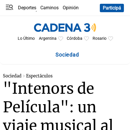
Deportes
Caminos
Opinión
Participá
Programas
Últimas coberturas
Últimas 24 h
En YouTube
Clima
Horóscopo
Lo Último
Argentina
Córdoba
Rosario
Sociedad
Sociedad
Espectáculos
"Intenors de
Película": un
viaje musical al