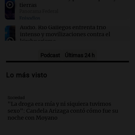
00:27
Clima
tierras
Clima en Tucumán: cómo estará el tiempo
Panorama Federal
este viernes 7 de agosto
Episodios
Audio.
Río Gallegos enfrenta frío
intenso y movilizaciones contra el
kirchnerismo
Panorama Federal
Episodios
Podcast
Últimas 24 h
Audio.
Debate en el Senado sobre
propiedad privada y cuestionamientos a
Lo más visto
la soberanía digital en Argentina
Panorama Federal
Episodios
Sociedad
Audio.
Mendoza se prepara para un fin
"La droga era mía y ni siquiera tuvimos
de semana helado y ciudadanos
sexo": Candela Arizaga contó cómo fue su
marchan contra reforma de tierras
noche con Moyano
Panorama Federal
Episodios