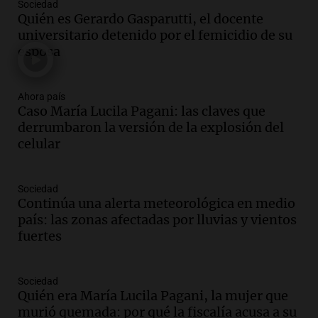
Sociedad
Audio.
El "Mono" de Kapanga
Quién es Gerardo Gasparutti, el docente
adelantó su show en Rosario.
universitario detenido por el femicidio de su
Viva la Radio Rosario
esposa
Episodios
Audio.
Condenan a tres años de prisión
Ahora país
en suspenso a hombre por simular robo
Caso María Lucila Pagani: las claves que
de recaudación en San Luis
derrumbaron la versión de la explosión del
Panorama Federal
celular
Episodios
Audio.
Medicina reproductiva, entre la
ayuda por problemas de fertilidad y la
Sociedad
Continúa una alerta meteorológica en medio
ostentación de millonarios
país: las zonas afectadas por lluvias y vientos
Amamos Argentina
fuertes
Episodios
Audio.
El juicio contra Oscar González
avanza con testimonios clave sobre el
Sociedad
accidente en Villa Dolores
Quién era María Lucila Pagani, la mujer que
Panorama Federal
murió quemada: por qué la fiscalía acusa a su