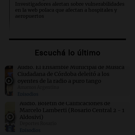
Investigadores alertan sobre vulnerabilidades
en la web polaca que afectan a hospitales y
aeropuertos
01:49
Mundo
Trump vuelve a intentar limitar la ciudadanía
por nacimiento con nuevas órdenes ejecutivas
Escuchá lo último
01:31
Ciencia
Audio.
El Ensamble Municipal de Música
Descubren vida inesperada en el cuerpo de
Ciudadana de Córdoba deleitó a los
Ötzi, el hombre de hielo de 5.300 años
oyentes de la radio a puro tango
Amamos Argentina
Episodios
00:55
Mundo
China se prepara para el tifón Dolphin; cierran
Audio.
Boletín de Calificaciones de
escuelas y actividades turísticas en varias
Marcelo Lamberti (Rosario Central 2 - 1
provincias
Aldosivi)
Deportes Rosario
Episodios
00:32
Clima