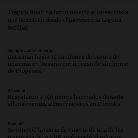
Panorama Federal
Episodios
Trágico final: hallaron muerto al kitesurfista
Audio.
1° gol de Rosario Central a
que buscaban desde el jueves en la Laguna
Aldosivi (Zalazar en contra) - relato
Setúbal
Gato Greco
Deportes Rosario
Episodios
Audio.
Recomendaciones de vino
Siempre Juntos Rosario
Retiraran hasta 14 camiones de basura de
bonarda para disfrutar el fin de semana
una casa en Rosario por un caso de síndrome
en Mendoza
de Diógenes
Panorama Federal
Episodios
Audio.
Mañana inicia la gran exposición
Sociedad
en la Sociedad Rural de Bulaya con
Rescataron a 146 perros hacinados durante
actividades para toda la familia
allanamientos a dos criaderos en Córdoba
Panorama Federal
Episodios
Básquet
Audio.
Villa María presenta nuevos
Se conoció la causa de muerte de una de las
edificios y una casa del estudiante para
promesas de la NBA: qué reveló el informe