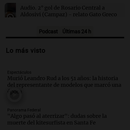
Clima en Salta: cómo estará el tiempo este
Audio.
2° gol de Rosario Central a
sábado 8 de agosto
Aldosivi (Campaz) - relato Gato Greco
Deportes Rosario
Episodios
Podcast
Últimas 24 h
Audio.
Nuevo desarrollo urbano y casa
del estudiante impulsan el crecimiento
Lo más visto
en Villa María
Panorama Federal
Episodios
Espectáculos
Audio.
La gran exposición de la rural de
Murió Leandro Rud a los 51 años: la historia
la Bulaya abrirá sus puertas mañana con
del representante de modelos que marcó una
diversas actividades y sorpresas
época
Panorama Federal
Episodios
Audio.
Villa María presenta nuevos
Panorama Federal
edificios y proyecta una casa del
"Algo pasó al aterrizar": dudas sobre la
estudiante con 48 municipios
muerte del kitesurfista en Santa Fe
involucrados