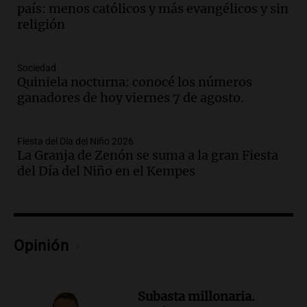
país: menos católicos y más evangélicos y sin
como enfermedad laboral tras la muerte
religión
de un docente
Panorama Federal
Episodios
Sociedad
Audio.
Aumento de tarifas de luz en San
Quiniela nocturna: conocé los números
Luis a partir de agosto por nueva
ganadores de hoy viernes 7 de agosto.
regulación de la energía
Panorama Federal
Episodios
Fiesta del Día del Niño 2026
La Granja de Zenón se suma a la gran Fiesta
Audio.
Gabriela Irrazábal: “Un 35,5% de
del Día del Niño en el Kempes
la población del país fue a templos a
buscar ayuda el último año”
La Argentina, hoy
Episodios
Audio.
"Algo pasó al aterrizar": dudas
Opinión
sobre la muerte del kitesurfista en
Santa Fe.
Noticias Rosario
Subasta millonaria.
Episodios