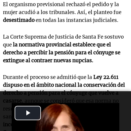
El organismo previsional rechazó el pedido y la
mujer acudió a los tribunales. Así, el planteo fue
desestimado
en todas las instancias judiciales.
La Corte Suprema de Justicia de Santa Fe sostuvo
que
la normativa provincial establece que el
derecho a percibir la pensión para el cónyuge se
extingue al contraer nuevas nupcias.
Durante el proceso se admitió que la
Ley 22.611
dispuso en el ámbito nacional la conservación del
derecho a pensión para el cónyuge que vuelve a
casarse
, aunque se consideró que esa norma no
resulta aplicable a la legislación provincial
Play
santafesina. Frente a ello,
la mujer planteó la
inconstitucionalidad de la norma local ante la
Video