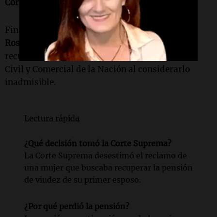
Corte nacional.
Finalmente, los jueces
Horacio Rosatti
,
Carlos
Rosenkrantz
y
Ricardo Lorenzetti
rechazaron el
recurso bajo el artículo 280 del Código Procesal
Civil y Comercial de la Nación al considerarlo
inadmisible.
Lectura rápida
¿Qué decisión tomó la Corte Suprema?
La Corte Suprema desestimó el reclamo de
una mujer que buscaba recuperar la pensión
de viudez de su primer esposo.
¿Por qué perdió la pensión?