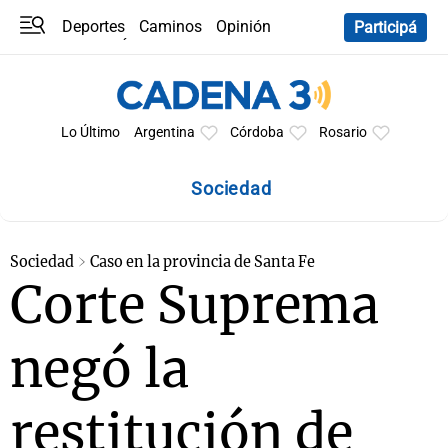
Deportes
Caminos
Opinión
Participá
Programas
Últimas coberturas
Últimas 24 h
En YouTube
Clima
Horóscopo
Lo Último
Argentina
Córdoba
Rosario
Sociedad
Sociedad
Caso en la provincia de Santa Fe
Corte Suprema
negó la
restitución de