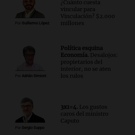
¿Cuánto cuesta
Audio.
José Roccuzzo, cortes de carne y
vincular para
compras de Antonella: bromas en
Vinculación? $2.000
Rosario.
millones
Por
Guillermo López
Ahora país
Episodios
Audio.
José Roccuzzo, cortes de carne y
Política esquina
compras de Antonella: bromas en
Economía.
Desalojos:
Rosario.
propietarios del
Viva la Radio Rosario
interior, no se aten
Episodios
los rulos
Por
Adrián Simioni
Audio.
Luciano Cáceres llega a Córdoba a
presentar “Paraíso”, una obra que
cuestiona certezas masculinas
Amamos Argentina
3x1=4.
Los gustos
Episodios
caros del ministro
Caputo
Por
Sergio Suppo