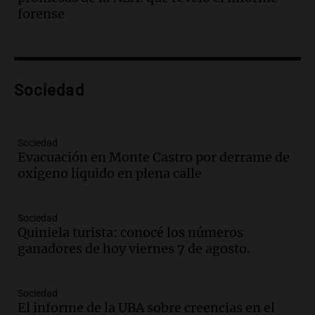
jóvenes de la región
forense
Panorama Federal
Episodios
Audio.
Preparativos finales para la gran
exposición en la sociedad rural de
Bulaya este sábado
Sociedad
Panorama Federal
Episodios
Audio.
Denuncias por represión en el
Sociedad
Congreso y evacuación por derrame de
Evacuación en Monte Castro por derrame de
oxígeno en Montecastro
oxígeno líquido en plena calle
Panorama Federal
Episodios
Sociedad
Audio.
Río Gallegos reporta frío extremo
Quiniela turista: conocé los números
y llega avión para escuelas de la décima
ganadores de hoy viernes 7 de agosto.
brigada aérea
Panorama Federal
Episodios
Sociedad
El informe de la UBA sobre creencias en el
Audio.
La justicia reconoce al COVID