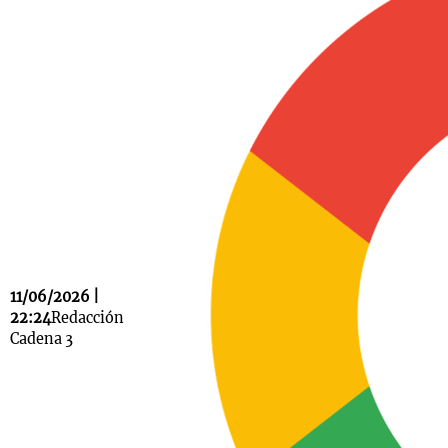
Notas
s
Notas
La Sole en
ial
Mundial 2026
Cadena 3
11/06/2026 |
22:24
Redacción
Cadena 3