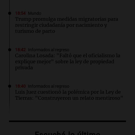
18:54
Mundo
Trump promulga medidas migratorias para
restringir ciudadanía por nacimiento y
turismo de parto
18:42
Informados al regreso
Carolina Losada: "Faltó que el oficialismo la
explique mejor" sobre la ley de propiedad
privada
18:40
Informados al regreso
Luis Juez cuestionó la polémica por la Ley de
Tierras: "Construyeron un relato mentiroso"
18:23
Mundo
Perú se alista para recibir a miles de turistas
con la llegada del papa León XIV en
Escuchá lo último
noviembre