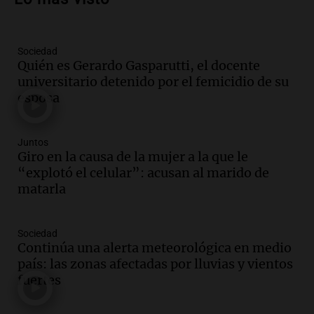
el Senado.
Viva la Radio Rosario
Episodios
Sociedad
Audio.
Luis Juez cuestionó la polémica
Quién es Gerardo Gasparutti, el docente
por la Ley de Tierras: "Construyeron un
universitario detenido por el femicidio de su
relato mentiroso"
esposa
Informados al regreso
Episodios
Audio.
La Boulaille se prepara para su
Juntos
gran expo, con concurso de panificados
Giro en la causa de la mujer a la que le
y actividades destacadas
“explotó el celular”: acusan al marido de
Panorama Federal
matarla
Episodios
Audio.
Detienen en Salta a abogado que
Sociedad
violó libertad condicional al ir al
Continúa una alerta meteorológica en medio
Mundial de Atlanta
país: las zonas afectadas por lluvias y vientos
Panorama Federal
fuertes
Episodios
Audio.
La UNC entregó más bicicletas a