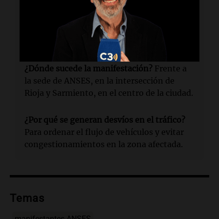
¿Cuándo se recomienda evitar el área?
Se
aconseja a los automovilistas evitar la zona
afectada hasta que finalice la
manifestación.
¿Dónde sucede la manifestación?
Frente a
la sede de ANSES, en la intersección de
Rioja y Sarmiento, en el centro de la ciudad.
¿Por qué se generan desvíos en el tráfico?
Para ordenar el flujo de vehículos y evitar
congestionamientos en la zona afectada.
Temas
manifestantes ANSES