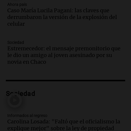
estudiantes y proyecta duplicar el
Ahora país
Caso María Lucila Pagani: las claves que
programa de movilidad sustentable
derrumbaron la versión de la explosión del
Viva la Radio
celular
Episodios
Audio.
Expertos advierten sobre posible
nevada en Mendoza este fin de semana
Sociedad
tras condiciones invernales
Estremecedor: el mensaje premonitorio que
Panorama Federal
le dio un amigo al joven asesinado por su
Episodios
novia en Chaco
Audio.
Padres presentes, pero
distraídos: ¿Qué pasa con un niño
cuando el padre mira mucho el teléfono?
Educar entre todos
Sociedad
Episodios
Audio.
Presentan el innovador Parque
Tecnológico en Villa María con dos
edificios icónicos
Informados al regreso
Carolina Losada: "Faltó que el oficialismo la
Panorama Federal
explique mejor" sobre la ley de propiedad
Episodios