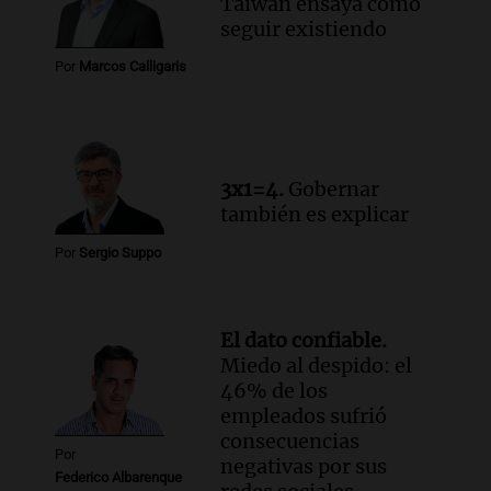
Taiwán ensaya cómo
y críticas entre senadores
seguir existiendo
Panorama Federal
Episodios
Por
Marcos Calligaris
Audio.
La comunidad boliviana en Salta:
un pilar cultural y social según Antonio
Marocco
Panorama Federal
3x1=4.
Gobernar
Episodios
también es explicar
Por
Sergio Suppo
El dato confiable.
Miedo al despido: el
46% de los
empleados sufrió
consecuencias
Por
negativas por sus
Federico Albarenque