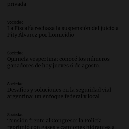
privada
Audio.
Polémica en el fútbol argentino:
árbitros bajo la lupa tras fallos
controvertidos
Sociedad
Panorama Federal
La Fiscalía rechaza la suspensión del juicio a
Episodios
Pity Álvarez por homicidio
Audio.
El kirchnerismo no logra apoyo
para modificar proyecto de propiedad
Sociedad
privada en el Senado Nacional
Quiniela vespertina: conocé los números
Panorama Federal
ganadores de hoy jueves 6 de agosto.
Episodios
Audio.
Estados Unidos advierte sobre
contrato entre cooperativa argentina y
Sociedad
Huawei en Neuquén
Desafíos y soluciones en la seguridad vial
Panorama Federal
argentina: un enfoque federal y local
Episodios
Audio.
El vicegobernador de Salta resalta
Sociedad
la presencia de 70.000 bolivianos en la
Tensión frente al Congreso: la Policía
provincia y su integración
reprimió con gases y camiones hidrantes a