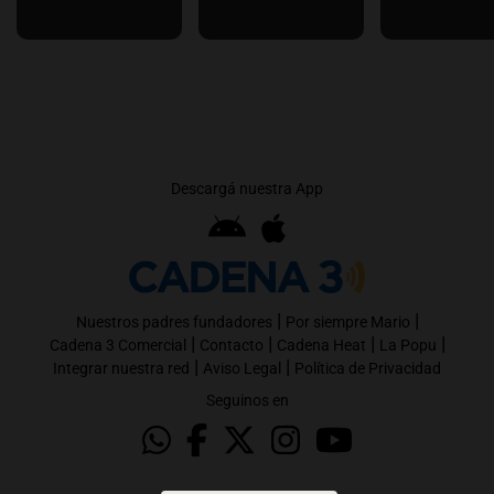
Descargá nuestra App
|
|
Nuestros padres fundadores
Por siempre Mario
|
|
|
|
Cadena 3 Comercial
Contacto
Cadena Heat
La Popu
|
|
Integrar nuestra red
Aviso Legal
Política de Privacidad
Seguinos en