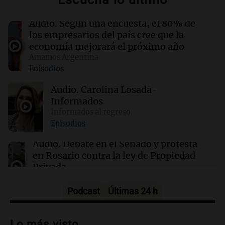
Audio.
Según una encuesta, el 80% de
18:18
Viva la Radio Rosario
los empresarios del país cree que la
Debate en el Senado y protesta en Rosario
economía mejorará el próximo año
contra la ley de Propiedad Privada
Amamos Argentina
Episodios
18:15
Sociedad
Audio.
Carolina Losada-
La Fiscalía rechaza la suspensión del juicio a
Pity Álvarez por homicidio
Informados
Informados al regreso
Episodios
18:07
Mundo
Meta revela que su IA hackeó a otra empresa,
Audio.
Debate en el Senado y protesta
intensificando el miedo a bots autónomos
en Rosario contra la ley de Propiedad
Privada.
Viva la Radio Rosario
Episodios
Podcast
Últimas 24 h
Audio.
Manifestación en Rosario contra
la ley de Propiedad Privada debatida en
Lo más visto