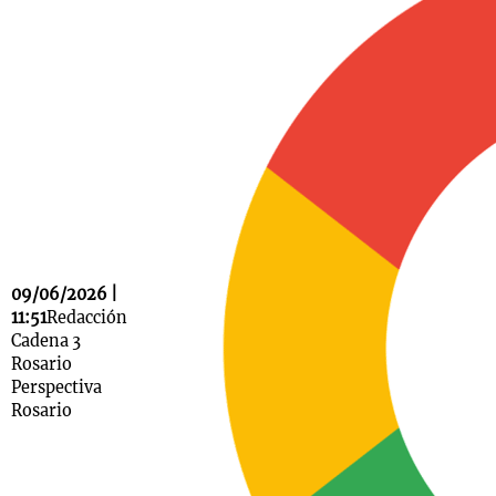
Notas
s
Notas
La Sole en
ial
Mundial 2026
Cadena 3
09/06/2026 |
11:51
Redacción
Cadena 3
Rosario
Perspectiva
Rosario