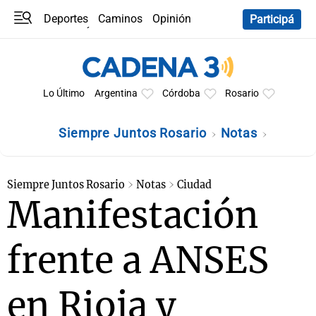
Deportes
Caminos
Opinión
Participá
Programas
Últimas coberturas
Últimas 24 h
En YouTube
Clima
Horóscopo
Lo Último
Argentina
Córdoba
Rosario
Siempre Juntos Rosario
Notas
Siempre Juntos Rosario
Notas
Ciudad
Manifestación
frente a ANSES
en Rioja y