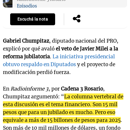
Episodios
Escuchá la nota
Gabriel Chumpitaz
, diputado nacional del PRO,
explicó por qué avaló
el veto de Javier Milei a la
reforma jubilatoria
.
La iniciativa presidencial
obtuvo respaldo en Diputados
y el proyecto de
modificación perdió fuerza.
En
Radioinforme 3
, por
Cadena 3 Rosario
,
Chumpitaz argumentó: “
La columna vertebral de
esta discusión es el tema financiero. Son 15 mil
pesos que para un jubilado es mucho. Pero eso
equivale a más de 15 billones de pesos para 2025
.
Son más de 10 mil millones de dólares, un fondo