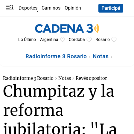
Deportes
Caminos
Opinión
Participá
Programas
Últimas coberturas
Últimas 24 h
En YouTube
Clima
Horóscopo
Lo Último
Argentina
Córdoba
Rosario
Radioinforme 3 Rosario
Notas
Radioinforme 3 Rosario
Notas
Revés opositor
Chumpitaz y la
reforma
jubilatoria: "La