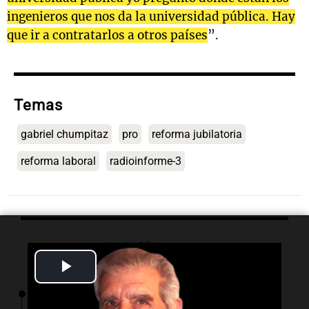
ingenieros que nos da la universidad pública. Hay
que ir a contratarlos a otros países
”.
Temas
gabriel chumpitaz
pro
reforma jubilatoria
reforma laboral
radioinforme-3
Lo último
Play
Video
06:30
Sociedad
Alerta meteorológica extrema en medio país: