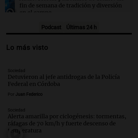
provincias
fin de semana de tradición y diversión
en el campo
Panorama Federal
Episodios
Podcast
Últimas 24 h
Audio.
Preparativos para la feria en La
Bulalle, Córdoba: actividades y horarios
Lo más visto
de apertura
Panorama Federal
Episodios
Sociedad
Audio.
Río Gallegos enfrenta secuelas de
Detuvieron al jefe antidrogas de la Policía
lluvias, senadores manifiestan
Federal en Córdoba
oposición a ley de tierras
Panorama Federal
Por
Juan Federico
Episodios
Audio.
Mendoza celebra la apertura del
Sociedad
Alerta amarilla por ciclogénesis: tormentas,
centro de esquí Penitentes Park tras
ráfagas de 70 km/h y fuerte descenso de
siete años de cierre por falta de nieve
temperatura
Panorama Federal
Episodios