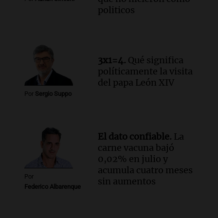
Audio.
El papamóvil de Juan Pablo II
politicos
revive con la visita de León XIV y una
historia nacida en Córdoba
Viva la Radio
Episodios
Audio.
Monseñor Fenoy celebra la visita
3x1=4.
Qué significa
de León XIV a Argentina y reflexiona
políticamente la visita
sobre su impacto espiritual
del papa León XIV
Panorama Federal
Por
Sergio Suppo
Episodios
Audio.
El ministro de Economía de Santa
Fe relativiza el impacto del fallo sobre
El dato confiable.
La
jubilaciones en la provincia
carne vacuna bajó
Panorama Federal
0,02% en julio y
Episodios
acumula cuatro meses
Por
sin aumentos
Federico Albarenque