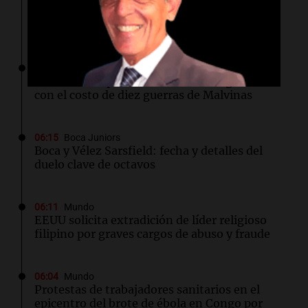
todas las zonas complicadas por lluvias y
vientos fuerte
06:22
Sociedad
Ex fiscal compara homicidios en Argentina
con el costo de diez guerras de Malvinas
06:15
Boca Juniors
Boca y Vélez Sarsfield: fecha y detalles del
duelo clave de octavos
06:11
Mundo
EEUU solicita extradición de líder religioso
filipino por graves cargos de abuso y fraude
06:04
Mundo
Protestas de trabajadores sanitarios en el
epicentro del brote de ébola en Congo por