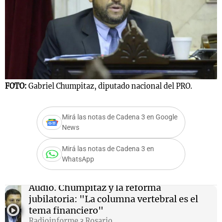
Notas
s
Notas
La Sole en
ial
Mundial 2026
Cadena 3
FOTO:
Gabriel Chumpitaz, diputado nacional del PRO.
Mirá las notas de Cadena 3 en Google
News
Mirá las notas de Cadena 3 en
WhatsApp
Audio.
Chumpitaz y la reforma
jubilatoria: "La columna vertebral es el
tema financiero"
Radioinforme 3 Rosario