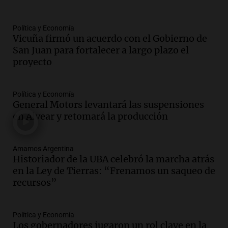
Panorama Federal
Episodios
Política y Economía
Audio.
Perito Moreno recibe la Copa
Vicuña firmó un acuerdo con el Gobierno de
Mundial de Natación de Invierno con
San Juan para fortalecer a largo plazo el
récords y atletas de 20 países
proyecto
Amamos Argentina
Episodios
Audio.
Conductor imputado por
Política y Economía
accidente fatal en San Luis dejó tres
General Motors levantará las suspensiones
jóvenes muertos y un herido grave
en Alvear y retomará la producción
Panorama Federal
Episodios
Amamos Argentina
Audio.
Historiador de la UBA celebró la
Historiador de la UBA celebró la marcha atrás
marcha atrás en la Ley de Tierras:
en la Ley de Tierras: “Frenamos un saqueo de
“Frenamos un saqueo de recursos”
recursos”
Amamos Argentina
Episodios
Audio.
Ahyre estuvo en el Estudio
Política y Economía
Federal Sancor Seguros y adelantó su
Los gobernadores jugaron un rol clave en la