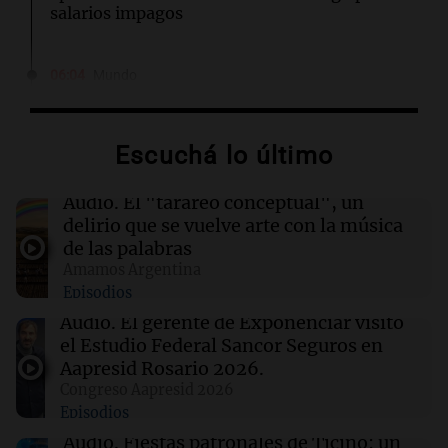
salarios impagos
06:04
Mundo
Acuerdo entre Irán y Omán, bajas israelíes en
Líbano y otros eventos en Oriente Medio
Escuchá lo último
06:03
Tecnología
El DOJ de Trump supervisará los patrocinios
Audio.
El "tarareo conceptual", un
de visas de OpenAI para empleados
delirio que se vuelve arte con la música
extranjeros
de las palabras
Amamos Argentina
Episodios
06:00
Belgrano
Racing se enfrentará a Belgrano en los
Audio.
El gerente de Exponenciar visitó
octavos de final: día, hora y TV del partido
el Estudio Federal Sancor Seguros en
Aapresid Rosario 2026.
Congreso Aapresid 2026
06:00
Sociedad
Episodios
Alerta meteorológica en Argentina: lluvias
intensas y vientos fuertes afectan a varias
Audio.
Fiestas patronales de Ticino: un