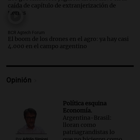
nuevo tema a Cadena 3 Rosario.
caída de capítulo de extranjerización de
tierras
Viva la Radio Rosario
Episodios
Audio.
Cierre del Paso Internacional
BCR Agtech Forum
Cristo Redentor por acumulación de
El boom de los drones en el agro: ya hay casi
nieve se extiende a 22 días
4.000 en el campo argentino
Panorama Federal
Episodios
Audio.
Estudiantes de Italia realizan
prácticas docentes en Córdoba para
Opinión
enriquecer su formación educativa
Panorama Federal
Episodios
Política esquina
Audio.
La Universidad de Milán y su
Economía.
colaboración con la municipalidad para
Argentina-Brasil:
la educación y parques
lloran como
Panorama Federal
patriagrandistas lo
Episodios
que no hicieron como
Por
Adrián Simioni