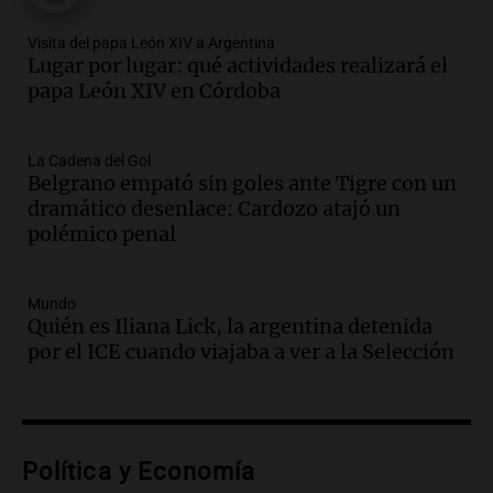
Audio.
Madres en Rosario piden por la
Visita del papa León XIV a Argentina
Lugar por lugar: qué actividades realizará el
ley Joaquín.
papa León XIV en Córdoba
Viva la Radio Rosario
Episodios
Audio.
Juan Pedro Colombo, rematador
La Cadena del Gol
Belgrano empató sin goles ante Tigre con un
de hacienda: “Las tecnologías no
dramático desenlace: Cardozo atajó un
reemplazan el contacto con la gente”
polémico penal
La Argentina, hoy
Episodios
Audio.
Un trabajador herido tras caer a
Mundo
Quién es Iliana Lick, la argentina detenida
un pozo de 17 metros en Nueva Córdoba
por el ICE cuando viajaba a ver a la Selección
Panorama Federal
Episodios
Audio.
Lanzamiento del Tigo 7 CSH: el
nuevo híbrido enchufable de Chery llega
Política y Economía
al mercado argentino