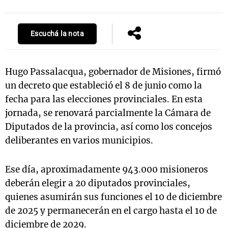
Escuchá la nota
Notas
s
Notas
La Sole en
Hugo Passalacqua, gobernador de Misiones, firmó
ial
Mundial 2026
Cadena 3
un decreto que estableció el 8 de junio como la
fecha para las elecciones provinciales. En esta
jornada, se renovará parcialmente la Cámara de
Diputados de la provincia, así como los concejos
deliberantes en varios municipios.
Ese día, aproximadamente 943.000 misioneros
deberán elegir a 20 diputados provinciales,
quienes asumirán sus funciones el 10 de diciembre
de 2025 y permanecerán en el cargo hasta el 10 de
diciembre de 2029.