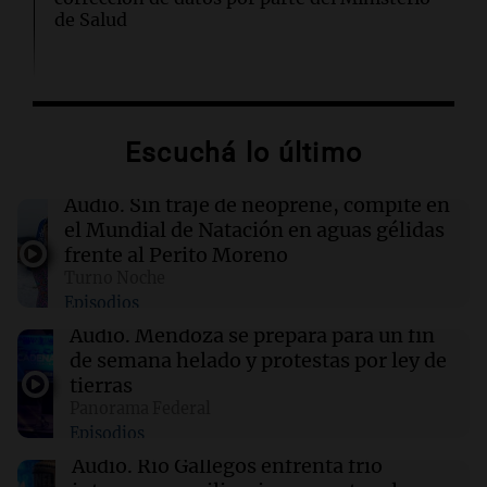
de Salud
05:31
Ciencia
El AMOC se mantuvo fuerte mientras una
importante corriente oceánica casi se detuvo
Escuchá lo último
04:00
Deportes
Audio.
Sin traje de neoprene, compite en
Polémica en el running: bloquean a
el Mundial de Natación en aguas gélidas
corredores que no paguen inscripción y donan
frente al Perito Moreno
a hospitales
Turno Noche
Episodios
03:32
Mundo
Audio.
Mendoza se prepara para un fin
Rescate invernal en la Antártida: un
de semana helado y protestas por ley de
estadounidense trasladado a hospital en
tierras
Nueva Zelanda
Panorama Federal
Episodios
03:15
Recetas
Audio.
Río Gallegos enfrenta frío
Descubre los dulces más emblemáticos de las