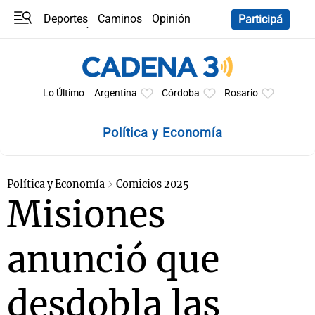
Deportes
Caminos
Opinión
Participá
Programas
Últimas coberturas
Últimas 24 h
En YouTube
Clima
Horóscopo
Lo Último
Argentina
Córdoba
Rosario
Política y Economía
Política y Economía
Comicios 2025
Misiones
anunció que
desdobla las