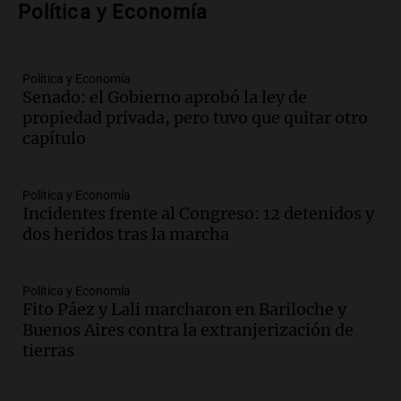
Política y Economía
Episodios
Audio.
Nicolás Marotta, el cordobés de
Recoleta: “Enfrentar a Boca, sea donde
sea, va a ser lindo”
Política y Economía
Senado: el Gobierno aprobó la ley de
La Cadena del Gol
propiedad privada, pero tuvo que quitar otro
Episodios
capítulo
Audio.
Débora Blanca, psicóloga experta
en ludopatía: “Tener el casino en la
mano es muy peligroso”
Política y Economía
La Argentina, hoy
Incidentes frente al Congreso: 12 detenidos y
Episodios
dos heridos tras la marcha
Audio.
Docentes italianos visitaron la
ciudad de Córdoba para interiorizarse
Política y Economía
sobre los parques educativos
Fito Páez y Lali marcharon en Bariloche y
Amamos Argentina
Buenos Aires contra la extranjerización de
Episodios
tierras
Audio.
Meteorólogo alertó que El Niño
traerá más lluvias y eventos extremos