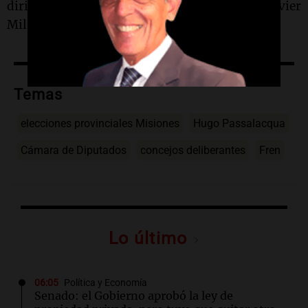
dirigentes que se alinearon con el presidente Javier
Milei.
Temas
elecciones provinciales Misiones
Hugo Passalacqua
Cámara de Diputados
concejos deliberantes
Fren
Lo último
06:05
Política y Economía
Senado: el Gobierno aprobó la ley de