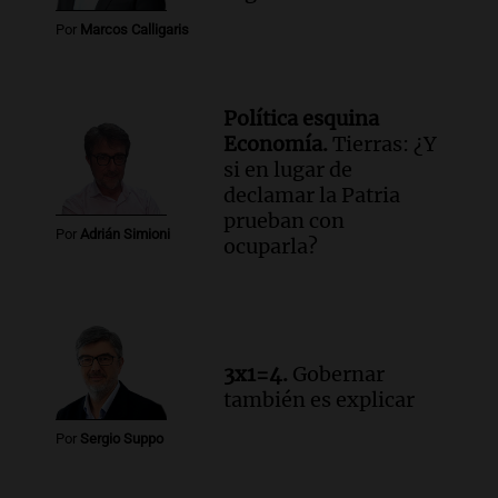
en Rosario contra la ley de Propiedad
Por
Marcos Calligaris
Privada.
Viva la Radio Rosario
Episodios
Política esquina
Audio.
Manifestación en Rosario contra
Economía.
Tierras: ¿Y
la ley de Propiedad Privada debatida en
si en lugar de
el Senado.
declamar la Patria
Viva la Radio Rosario
prueban con
Episodios
Por
Adrián Simioni
ocuparla?
Audio.
Luis Juez cuestionó la polémica
por la Ley de Tierras: "Construyeron un
relato mentiroso"
Informados al regreso
Episodios
3x1=4.
Gobernar
también es explicar
Por
Sergio Suppo