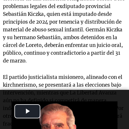
problemas legales del exdiputado provincial
Sebastián Kiczka, quien está imputado desde
principios de 2024 por tenencia y distribución de
material de abuso sexual infantil. Germán Kiczka
y su hermano Sebastián, ambos detenidos en la
cárcel de Loreto, deberán enfrentar un juicio oral,
público, continuo y contradictorio a partir del 31
de marzo.
El partido justicialista misionero, alineado con el
kirchnerismo, se presentará a las elecciones bajo
intervención, mientras que La Libertad Avanza
aún no ha definido si competirá de manera
independiente o formará un frente provincial. Por
Play
otro lado, el radicalismo misionero se presentará
Video
fracturado debido a la expulsión y renuncias de