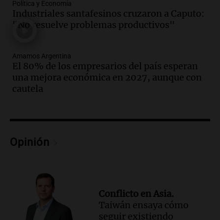
durante la primavera
Política y Economía
Informados al regreso
Industriales santafesinos cruzaron a Caputo:
Episodios
"No resuelve problemas productivos"
Audio.
Córdoba sigue trabajando para
restablecer el servicio de electricidad
Amamos Argentina
tras fuertes vientos
El 80% de los empresarios del país esperan
Panorama Federal
una mejora económica en 2027, aunque con
Episodios
cautela
Audio.
Según una encuesta, el 80% de
los empresarios del país cree que la
economía mejorará el próximo año
Amamos Argentina
Opinión
Episodios
Audio.
Carolina Losada: "Faltó que el
oficialismo la explique mejor" sobre la
ley de propiedad privada
Informados al regreso
Conflicto en Asia.
Episodios
Taiwán ensaya cómo
Audio.
Debate en el Senado y protesta
seguir existiendo