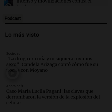
intenso y movilizaciones contra el
Rías Baixas en Galicia
kirchnerismo
Panorama Federal
Episodios
Podcast
Audio.
Debate en el Senado sobre
propiedad privada y cuestionamientos a
Lo más visto
la soberanía digital en Argentina
Panorama Federal
Episodios
Sociedad
Audio.
Mendoza se prepara para un fin
"La droga era mía y ni siquiera tuvimos
de semana helado y ciudadanos
sexo": Candela Arizaga contó cómo fue su
marchan contra reforma de tierras
noche con Moyano
Panorama Federal
Episodios
Ahora país
Audio.
El "Mono" de Kapanga
Caso María Lucila Pagani: las claves que
adelantó su show en Rosario.
derrumbaron la versión de la explosión del
Viva la Radio Rosario
celular
Episodios