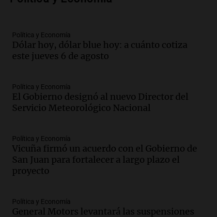
Radioinforme 3
Episodios
Audio.
El índice asado del Mercado
Política y Economía
Norte muestra una leve baja en el costo
Dólar hoy, dólar blue hoy: a cuánto cotiza
para 10 personas
este jueves 6 de agosto
Noticias
Episodios
Audio.
La pizzería más antigua de
Política y Economía
Córdoba homenajeó a León XIV con una
El Gobierno designó al nuevo Director del
pizza esculpida con su rostro
Servicio Meteorológico Nacional
Radioinforme 3
Episodios
Política y Economía
Audio.
Córdoba jugará un papel clave en
Vicuña firmó un acuerdo con el Gobierno de
la visita del Papa León XIV a Argentina
San Juan para fortalecer a largo plazo el
Panorama Federal
proyecto
Episodios
Audio.
Boca se impone a Estudiantes
Política y Economía
con gol de Azcácibar en un sólido
General Motors levantará las suspensiones