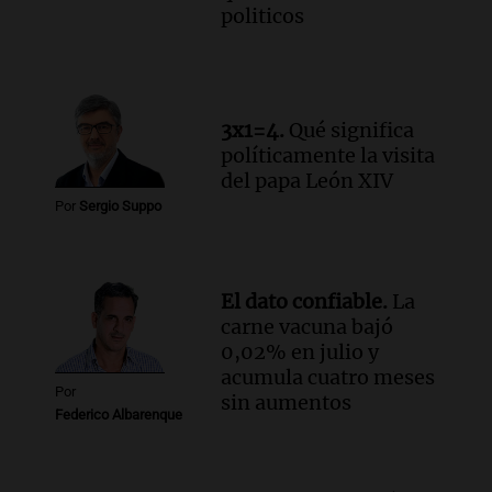
politicos
mil los escapes libres y sancionará las
"hordas" de motos
Radioinforme 3
Episodios
Audio.
Continúan audiencias en caso de
3x1=4.
Qué significa
corrupción con testimonios que
políticamente la visita
exponen graves irregularidades
del papa León XIV
Noticias
Por
Sergio Suppo
Episodios
Audio.
Robos en Berazategui:
delincuentes asaltan tres comercios en
El dato confiable.
La
una sola noche
carne vacuna bajó
Panorama Federal
0,02% en julio y
Episodios
acumula cuatro meses
Por
sin aumentos
Federico Albarenque