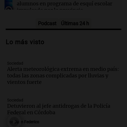
alumnos en programa de esquí escolar
impulsado por la provincia
Panorama Federal
Episodios
Podcast
Últimas 24 h
Audio.
Osvaldo Jaldo busca unificar
criterios con gobernadores del norte
Lo más visto
argentino en Buenos Aires
Panorama Federal
Episodios
Sociedad
Audio.
Riesgo extremo de incendios en
Alerta meteorológica extrema en medio país:
Córdoba a pesar del sol en Carlos Paz
todas las zonas complicadas por lluvias y
Noticias
vientos fuerte
Episodios
Audio.
1.500 camiones varados en
Sociedad
Mendoza por temporal; el paso Cristo
Detuvieron al jefe antidrogas de la Policía
Redentor sigue cerrado
Federal en Córdoba
Noticias
Por
Juan Federico
Episodios