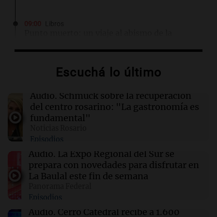
09:00
Libros
Punto muerto: un viaje al abismo de la
traición y la violencia
Escuchá lo último
09:00
Libros
La reina que surgió del frío: un misterio en el
tren real
Audio.
Schmuck sobre la recuperación
del centro rosarino: "La gastronomía es
fundamental"
08:56
Radioinforme 3 Rosario
Noticias Rosario
Pullaro irá a Chile para avanzar en el proyecto
Episodios
de un puerto minero en Rosario
Audio.
La Expo Regional del Sur se
prepara con novedades para disfrutar en
08:55
Visita del papa León XIV a Argentina
La Baulal este fin de semana
La pizzería más antigua de Córdoba
Panorama Federal
homenajeó a León XIV con una pizza
Episodios
esculpida con su rostro
Audio.
Cerro Catedral recibe a 1.600