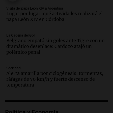
Audio.
Pullaro irá a Chile para avanzar
Visita del papa León XIV a Argentina
en el proyecto de un puerto minero en
Lugar por lugar: qué actividades realizará el
Rosario
papa León XIV en Córdoba
Noticias Rosario
Episodios
Audio.
Detienen a comisario de la
La Cadena del Gol
Belgrano empató sin goles ante Tigre con un
Federal por caso de corrupción en
dramático desenlace: Cardozo atajó un
Córdoba y otros implicados
polémico penal
Panorama Federal
Episodios
Audio.
Condiciones climáticas actuales
Sociedad
en Córdoba: lluvias y viento fuerte para
Alerta amarilla por ciclogénesis: tormentas,
hoy
ráfagas de 70 km/h y fuerte descenso de
Noticias
temperatura
Episodios
Audio.
Exóticos para Niños: la muestra
solidaria que reunirá más de 140 autos
en Tucumán
Política y Economía