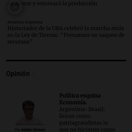
desempeño del equipo
en Alvear y retomará la producción
Noticias
Episodios
Amamos Argentina
Audio.
Boca Juniors obtiene una vital
Historiador de la UBA celebró la marcha atrás
victoria ante Estudiantes gracias al gol
en la Ley de Tierras: “Frenamos un saqueo de
de Santiago Azcácibar
recursos”
Noticias
Episodios
Audio.
La visita papal no debe mezclarse
con la política, advierte el consultor
Opinión
Carlos Fara
Panorama Federal
Episodios
Política esquina
Audio.
Derrapó con su moto en 27 de
Economía.
Febrero al 6100 y terminó
Argentina-Brasil:
hospitalizado
lloran como
Noticias Rosario
patriagrandistas lo
Episodios
que no hicieron como
Por
Adrián Simioni
Audio.
Córdoba multará con hasta $420