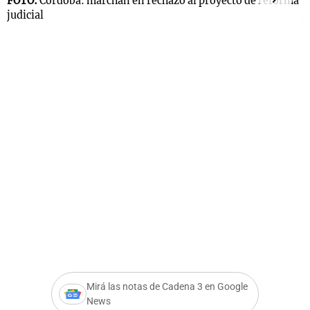
FOTO:
Córdoba: marchan en rechazo al proyecto de reforma
F
judicial
j
Notas
s
Notas
La Sole en
ial
Mundial 2026
Cadena 3
Mirá las notas de Cadena 3 en Google
News