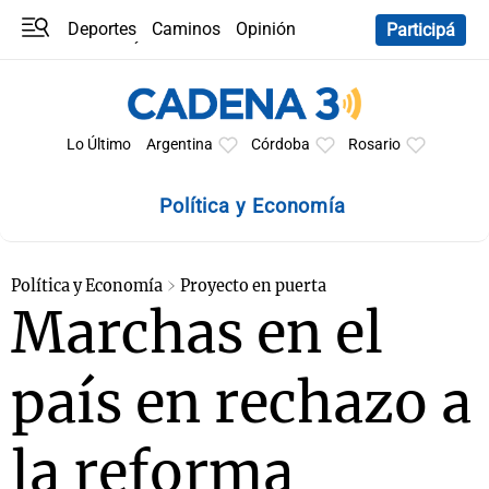
Deportes
Caminos
Opinión
Participá
Programas
Últimas coberturas
Últimas 24 h
En YouTube
Clima
Horóscopo
Lo Último
Argentina
Córdoba
Rosario
Política y Economía
Política y Economía
Proyecto en puerta
Marchas en el
país en rechazo a
la reforma