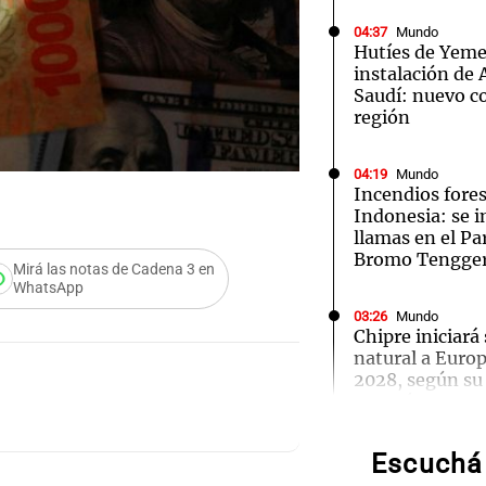
04:37
Mundo
Hutíes de Yeme
instalación de
Saudí: nuevo co
región
Notas
Notas
No
04:19
Mundo
e en Cadena 3
El huracán de Arequito
Cadena 3 en
Incendios fores
Indonesia: se i
llamas en el P
Bromo Tengge
Mirá las notas de Cadena 3 en
WhatsApp
03:26
Mundo
Chipre iniciará
natural a Euro
2028, según su
Audio.
Energía
Torme
Escuchá 
02:13
Mundo
filtrac
Más de 1.300 v