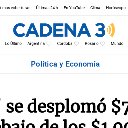
ltimas coberturas
Últimas 24 h
En YouTube
Clima
Horóscopo
Lo Último
Argentina
Córdoba
Rosario
Mundo
Política y Economía
" se desplomó $
ebajo de los $1.