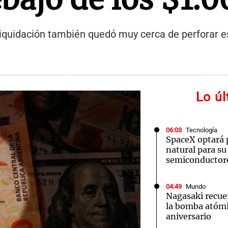
Liquidación también quedó muy cerca de perforar es
Lo ú
06:03
Tecnología
SpaceX optará 
natural para su
semiconductor
04:49
Mundo
Nagasaki recue
la bomba atómi
aniversario