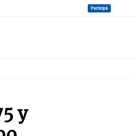
Participá
75 y
000