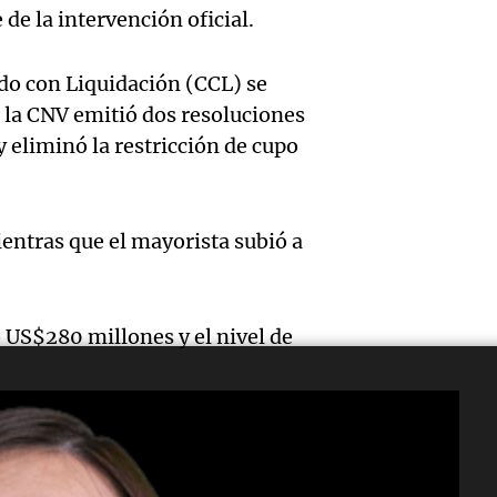
Audio.
Jorge, 
Episodios
 de la intervención oficial.
Leo c
orgullo
Messi 
Barcel
sueño
do con Liquidación (CCL) se
llegad
Una mañana
, la CNV emitió dos resoluciones
Audio.
argent
llegó"
Episodios
 y eliminó la restricción de cupo
abuelo
Jorge 
Una mañana
Episodios
Agosti
una en
ientras que el mayorista subió a
Audio.
tras l
con R
nutric
detenc
Vargas
 US$280 millones y el nivel de
derrib
"En es
Una mañana
Episodios
del de
todos 
ideal:
algo q
alimen
Una mañana