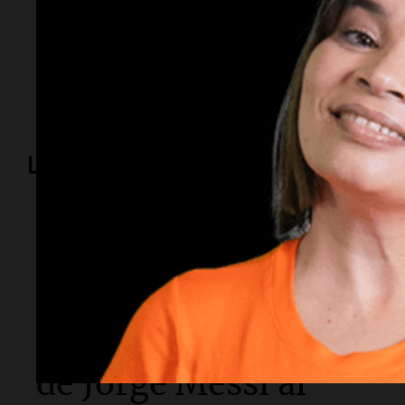
Temas
Dólar blue
Dólar
brecha cambiaria
mercados
Lo más visto
La muerte de Jorge Messi
"La situación de mi
familia es
gravísima": la carta
de Jorge Messi al