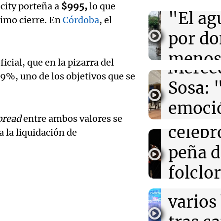
Audio.
 city porteña a
$995,
lo que
Shanghái ante l
"El ag
Dolphin
timo cierre. En
Córdoba
, el
Pennis
por d
huella
02:03
Tecnología
Airbnb acelera 
meno
funciones graci
ficial, que en la pizarra del
Merce
artificial en s
imagi
9%, uno de los objetivos que se
Sosa: 
Audio.
Una Mañana
01:49
Mundo
emoció
Rosario
El Pentágono so
Orella
Audio.
industria de d
Episodios
pread
entre ambos valores se
filtro
en la producci
celebr
 la liquidación de
accide
máxim
peña d
01:31
Ciencia
Mendo
Reducir alimen
Una Mañana
folclo
disminuye anto
Rosario
muert
salud, según es
Audio.
Episodios
Córdo
varios
Traged
Tarde y Med
Episodios