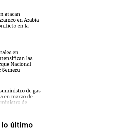
n atacan
 Aramco en Arabia
nflicto en la
Notas
tas
Notas
Venezuela de
 Groenlandia
Comprometidos
Madur
tales en
ntensifican las
arque Nacional
r Semeru
 suministro de gas
pa en marzo de
 ministro de
ntas y
lo último
iones:
uelos cancelados en