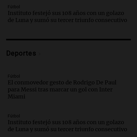
Episodios
Fútbol
Audio.
Borges, abogada de Pourrain:
Instituto festejó sus 108 años con un golazo
"Tres hombres se lo llevaron para
de Luna y sumó su tercer triunfo consecutivo
hacerle preguntas y nunca regresó"
Una mañana para todos
Episodios
Audio.
Voluntarios limpiaron 9.000
Deportes
metros del río Suquía y retiraron hasta
800 kilos de basura por jornada
Una mañana para todos
Episodios
Fútbol
El conmovedor gesto de Rodrigo De Paul
Audio.
La historia de la servilleta que
para Messi tras marcar un gol con Inter
firmó Jorge Messi para el primer
Miami
contrato de Leo con Barcelona
Una mañana para todos
Episodios
Fútbol
Instituto festejó sus 108 años con un golazo
Audio.
Joan Gaspart: "Sin Jorge, no sé si
de Luna y sumó su tercer triunfo consecutivo
Messi hubiera llegado adonde llegó"