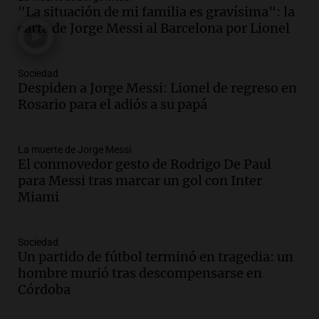
Audio.
Tragedia en Mendoza: un muerto
"La situación de mi familia es gravísima": la
y cinco heridos tras caer dos autos desde
carta de Jorge Messi al Barcelona por Lionel
un puente
Una mañana para todos
Episodios
Sociedad
Audio.
Messi llegará esta noche a
Despiden a Jorge Messi: Lionel de regreso en
Rosario para acompañar a su familia
Rosario para el adiós a su papá
tras la muerte de su papá
Una mañana para todos
La muerte de Jorge Messi
Episodios
El conmovedor gesto de Rodrigo De Paul
Audio.
Ley de Propiedad Privada: el revés
para Messi tras marcar un gol con Inter
en el Congreso expuso una debilidad
Miami
comunicacional del Gobierno
Una mañana para todos
Episodios
Sociedad
Un partido de fútbol terminó en tragedia: un
Audio.
Casabindo se prepara para una
hombre murió tras descompensarse en
celebración única: 30.000 turistas y el
Córdoba
tradicional Toreo de la Vincha
Una mañana para todos