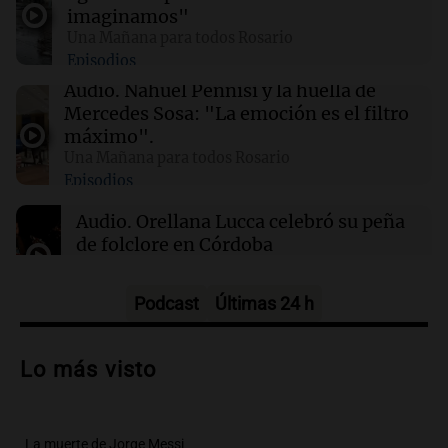
El Pentágono solicita a la industria de defensa
imaginamos"
un aumento en la producción de armas
Una Mañana para todos Rosario
Episodios
01:31
Ciencia
Audio.
Nahuel Pennisi y la huella de
Reducir alimentos dulces no disminuye
Mercedes Sosa: "La emoción es el filtro
antojos ni mejora la salud, según estudio
máximo".
Una Mañana para todos Rosario
Episodios
01:29
Mundo
El lago Mead alcanza su nivel más bajo en 90
Audio.
Orellana Lucca celebró su peña
años, evidenciando la crisis hídrica en EE.UU.
de folclore en Córdoba
Tarde y Media
Episodios
Podcast
Últimas 24 h
Audio.
Trágico accidente en Mendoza:
un muerto y varios heridos tras caída de
Lo más visto
vehículos desde un puente
Panorama Federal
Episodios
La muerte de Jorge Messi