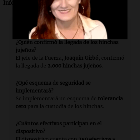
Informe de Gabriel Melián
Lectura rápida
¿Quién confirmó la llegada de los hinchas
jujeños?
El jefe de la Fuerza,
Joaquín Girbó
, confirmó
la llegada de
2.000 hinchas jujeños
.
¿Qué esquema de seguridad se
implementará?
Se implementará un esquema de
tolerancia
cero
para la custodia de los hinchas.
¿Cuántos efectivos participan en el
dispositivo?
El dispositivo cuenta con
250 efectivos
y