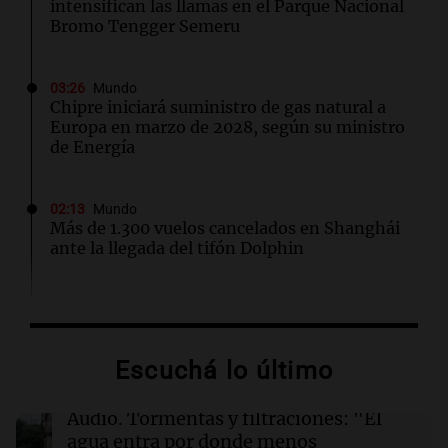
intensifican las llamas en el Parque Nacional
Bromo Tengger Semeru
03:26
Mundo
Chipre iniciará suministro de gas natural a
Europa en marzo de 2028, según su ministro
de Energía
02:13
Mundo
Más de 1.300 vuelos cancelados en Shanghái
ante la llegada del tifón Dolphin
02:03
Tecnología
Airbnb acelera el lanzamiento de funciones
gracias a la inteligencia artificial en su
Escuchá lo último
búsqueda
Audio.
Tormentas y filtraciones: "El
01:49
Mundo
agua entra por donde menos