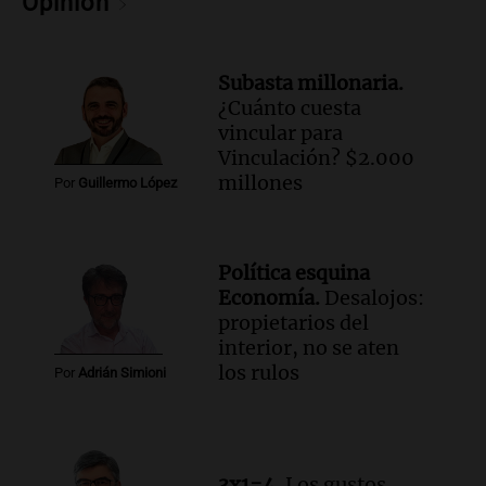
Opinión
Audio.
Chile planteó mejorar la
conectividad fronteriza, aérea y digital
con Jujuy
Subasta millonaria.
Panorama Federal
¿Cuánto cuesta
Episodios
vincular para
Vinculación? $2.000
millones
Por
Guillermo López
Política esquina
Economía.
Desalojos:
propietarios del
interior, no se aten
los rulos
Por
Adrián Simioni
3x1=4.
Los gustos