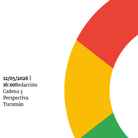
Notas
s
Notas
La Sole en
ial
Mundial 2026
Cadena 3
12/05/2026 |
16:00
Redacción
Cadena 3
Perspectiva
Tucumán