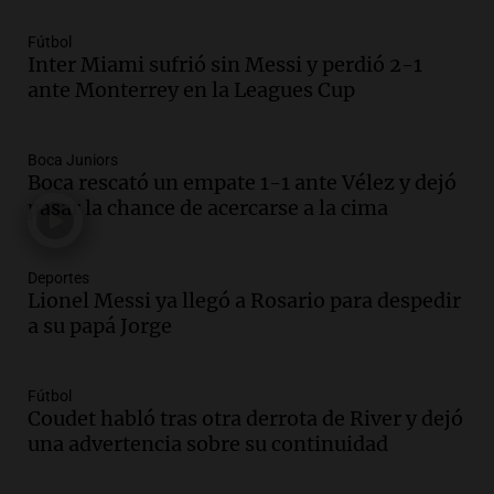
Una mañana para todos
Episodios
Fútbol
Inter Miami sufrió sin Messi y perdió 2-1
Audio.
El orgullo y el sueño argentino de
ante Monterrey en la Leagues Cup
Jorge Messi en una entrevista con Rony
Vargas en 2007
Una mañana para todos
Boca Juniors
Episodios
Boca rescató un empate 1-1 ante Vélez y dejó
Audio.
El abuelo de Agostina Vega, tras
pasar la chance de acercarse a la cima
las nuevas detenciones: "En esa casa
todos tenían algo que ver"
Deportes
Una mañana para todos
Lionel Messi ya llegó a Rosario para despedir
Episodios
a su papá Jorge
Audio.
Una nutricionista derribó el mito
del desayuno ideal: qué alimentos
conviene priorizar
Fútbol
Una mañana para todos
Coudet habló tras otra derrota de River y dejó
Episodios
una advertencia sobre su continuidad