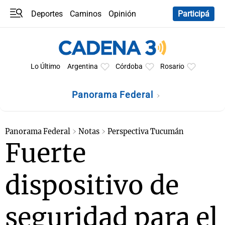
Deportes
Caminos
Opinión
Participá
Programas
Últimas coberturas
Últimas 24 h
En YouTube
Clima
Horóscopo
Lo Último
Argentina
Córdoba
Rosario
Panorama Federal
Panorama Federal
Notas
Perspectiva Tucumán
Fuerte
dispositivo de
seguridad para el