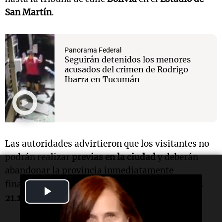
San Martín
.
Panorama Federal
Seguirán detenidos los menores
acusados del crimen de Rodrigo
Ibarra en Tucumán
Las autoridades advirtieron que los visitantes no
podrán realizar
previas en la ciudad
y deberán
abandonar la provincia inmediatamente
Clásico
finalizado el
partido
.
El
se iniciará a las
Play
21.10
.
Video