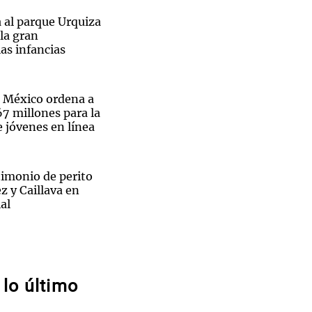
 al parque Urquiza
la gran
las infancias
Notas
emana Santa", confirmó a Cadena 3, Pardo
tas
Notas
 México ordena a
Venezuela de
7 millones para la
 Groenlandia
Comprometidos
Madur
 jóvenes en línea
timonio de perito
z y Caillava en
al
Río
del enfermero
Maradona revelan
os
oche previa a su
lo último
ta frío