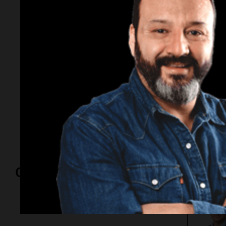
Cadena 3 y la gran
celebración de las
infancias
El próximo domingo 16 de agosto habrá juegos,
espectáculos, experiencias interactivas y el
tradicional sorteo de bicicletas, en un espacio
emblemático de la ciudad para el disfrute de las
familias.
Opinión