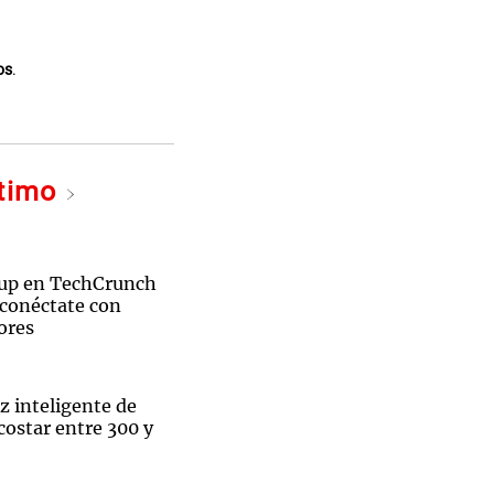
os
.
ltimo
tup en TechCrunch
 conéctate con
ores
z inteligente de
costar entre 300 y