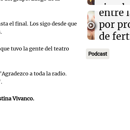
reprod
simula
Panorama F
Audio.
entre 
Episodios
de rec
contra
por p
ta el final. Los sigo desde que
en San
s.
Gonzá
de fert
Panorama F
Audio.
avanz
la ost
Episodios
que tuvo la gente del teatro
Podcast
teatro
testim
de mil
la bie
clave 
Amamos Arg
"Agradezco a toda la radio.
Episodios
Audio.
la tem
accide
.
Marott
Rock R
Villa 
tina Vivanco.
cordob
bandas
Panorama F
Audio.
Episodios
Recole
todos 
Blanca
“Enfre
jueves