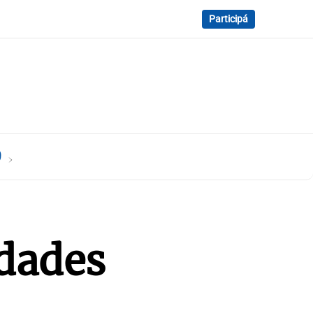
Participá
9
idades