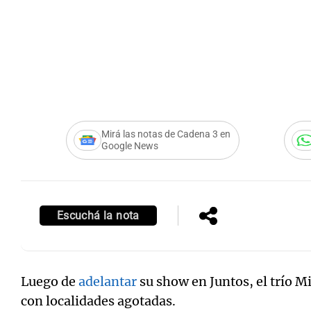
Notas
Notas
Editorial
Mundial 2026
La Sol
Mirá las notas de Cadena 3 en
Google News
Escuchá la nota
Luego de
adelantar
su show en Juntos, el trío M
con localidades agotadas.