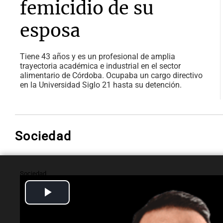
femicidio de su
esposa
Tiene 43 años y es un profesional de amplia
trayectoria académica e industrial en el sector
alimentario de Córdoba. Ocupaba un cargo directivo
en la Universidad Siglo 21 hasta su detención.
Sociedad
Sociedad
ReDi 2026 llega al
Play
parque Urquiza con
Video