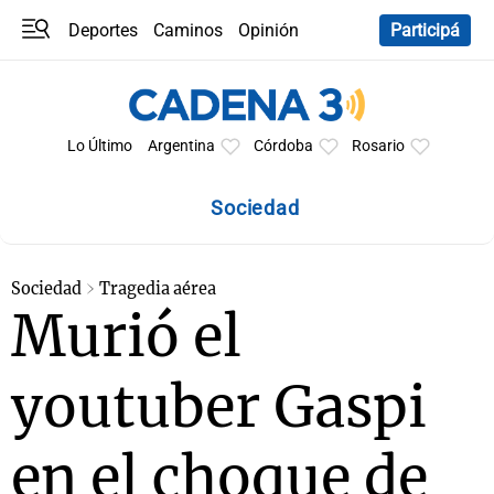
Deportes
Caminos
Opinión
Participá
Programas
Últimas coberturas
Últimas 24 h
En YouTube
Clima
Horóscopo
Lo Último
Argentina
Córdoba
Rosario
Sociedad
Sociedad
Tragedia aérea
Murió el
youtuber Gaspi
en el choque de