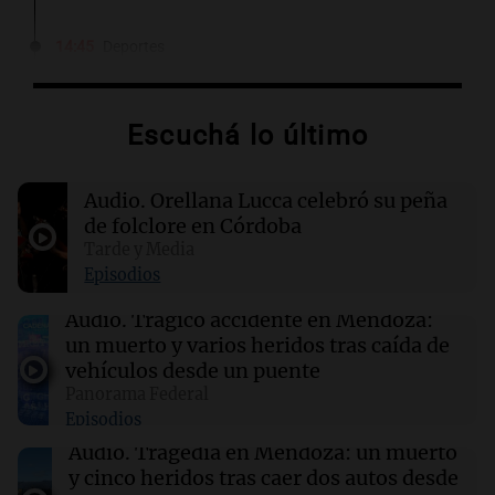
14:45
Deportes
Racing se mide ante Argentinos Juniors tras
caída con Tigre en el Torneo Clausura
Escuchá lo último
14:36
Mundo
Controles fronterizos en España para viajeros
Audio.
Orellana Lucca celebró su peña
italianos tras sanciones de Italia
de folclore en Córdoba
Tarde y Media
14:23
Una mañana para todos
Episodios
Voluntarios limpiaron 9.000 metros del río
Suquía y retiraron hasta 800 kilos de basura
Audio.
Trágico accidente en Mendoza:
por jornada
un muerto y varios heridos tras caída de
vehículos desde un puente
Panorama Federal
14:22
Una mañana para todos
Episodios
Matías Pourrain sigue detenido: "Tres
hombres se lo llevaron para hacerle preguntas
Audio.
Tragedia en Mendoza: un muerto
y nunca regresó"
y cinco heridos tras caer dos autos desde