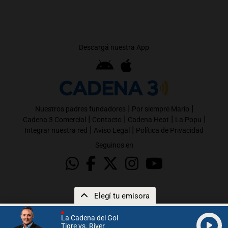
Descargá nuestra App
|
|
Nuestros padres fundadores
Por siempre Mario
|
|
|
|
Cadena 3 Comercial
Contacto
Cadena Heat
La Popu
|
|
Integrar nuestra red
Aviso Legal
Política de Privacidad
Seguinos en
Elegí tu emisora
La Cadena del Gol
Tigre vs. River