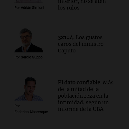
interior, no se aten
con Jujuy
los rulos
Por
Adrián Simioni
Panorama Federal
Episodios
Audio.
Del fitness a la longevidad: por
qué crece el consumo de alimentos con
3x1=4.
Los gustos
proteínas
caros del ministro
Una mañana para todos
Caputo
Episodios
Por
Sergio Suppo
Audio.
Investigan un asalto millonario a
la cooperativa Talamochita en Villa
María
Panorama Federal
El dato confiable.
Más
Episodios
de la mitad de la
población reza en la
intimidad, según un
Por
informe de la UBA
Federico Albarenque