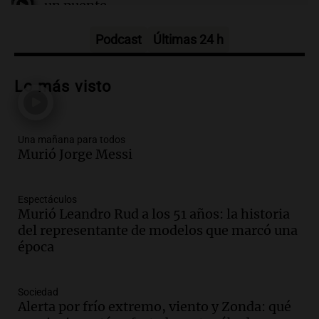
un puente
Una mañana para todos
Episodios
Podcast
Últimas 24 h
Audio.
Messi llegará esta noche a
Rosario para acompañar a su familia
Lo más visto
tras la muerte de su papá
Una mañana para todos
Episodios
Una mañana para todos
Audio.
Ley de Propiedad Privada: el revés
Murió Jorge Messi
en el Congreso expuso una debilidad
comunicacional del Gobierno
Una mañana para todos
Espectáculos
Episodios
Murió Leandro Rud a los 51 años: la historia
Audio.
Casabindo se prepara para una
del representante de modelos que marcó una
celebración única: 30.000 turistas y el
época
tradicional Toreo de la Vincha
Una mañana para todos
Sociedad
Episodios
Alerta por frío extremo, viento y Zonda: qué
Audio.
Borges, abogada de Pourrain: