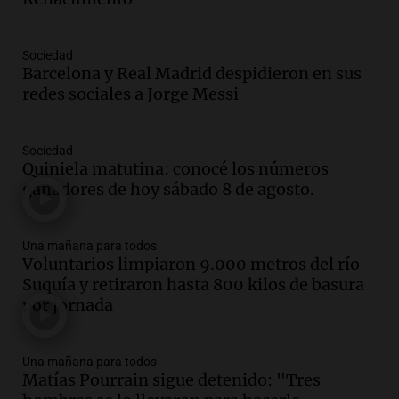
Audio.
El orgullo y el sueño argentino de
Jorge Messi en una entrevista con Rony
Sociedad
Vargas en 2007
Barcelona y Real Madrid despidieron en sus
Una mañana para todos
redes sociales a Jorge Messi
Episodios
Audio.
El abuelo de Agostina Vega, tras
las nuevas detenciones: "En esa casa
Sociedad
Quiniela matutina: conocé los números
todos tenían algo que ver"
ganadores de hoy sábado 8 de agosto.
Una mañana para todos
Episodios
Audio.
Una nutricionista derribó el mito
Una mañana para todos
del desayuno ideal: qué alimentos
Voluntarios limpiaron 9.000 metros del río
conviene priorizar
Suquía y retiraron hasta 800 kilos de basura
Una mañana para todos
por jornada
Episodios
Audio.
Murió Jorge Messi
Una mañana para todos
Matías Pourrain sigue detenido: "Tres
Una mañana para todos