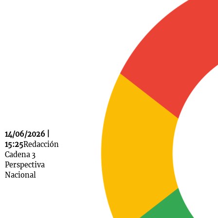
Notas
s
Notas
La Sole en
ial
Mundial 2026
Cadena 3
14/06/2026 |
15:25
Redacción
Cadena 3
Perspectiva
Nacional