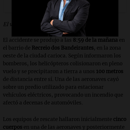
Una publicación compartida por Lucas A. (@lucasvignale)
El video que subió ayer Vignale.
El accidente se produjo a las
8:59 de la mañana
en
el barrio de
Recreio dos Bandeirantes
, en la zona
oeste de la ciudad carioca. Según informaron los
bomberos, los helicópteros colisionaron en pleno
vuelo y se precipitaron a tierra a unos
100 metros
de distancia entre sí. Una de las aeronaves cayó
sobre un predio utilizado para estacionar
vehículos eléctricos, provocando un incendio que
afectó a decenas de automóviles.
Los equipos de rescate hallaron inicialmente
cinco
cuerpos
en una de las aeronaves y posteriormente