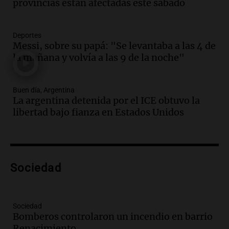
provincias están afectadas este sábado
"Tres hombres se lo llevaron para
hacerle preguntas y nunca regresó"
Una mañana para todos
Deportes
Episodios
Messi, sobre su papá: "Se levantaba a las 4 de
la mañana y volvía a las 9 de la noche"
Audio.
Voluntarios limpiaron 9.000
metros del río Suquía y retiraron hasta
800 kilos de basura por jornada
Buen día, Argentina
Una mañana para todos
La argentina detenida por el ICE obtuvo la
Episodios
libertad bajo fianza en Estados Unidos
Audio.
La historia de la servilleta que
firmó Jorge Messi para el primer
contrato de Leo con Barcelona
Una mañana para todos
Episodios
Sociedad
Audio.
Joan Gaspart: "Sin Jorge, no sé si
Messi hubiera llegado adonde llegó"
Sociedad
Una mañana para todos
Bomberos controlaron un incendio en barrio
Episodios
Renacimiento