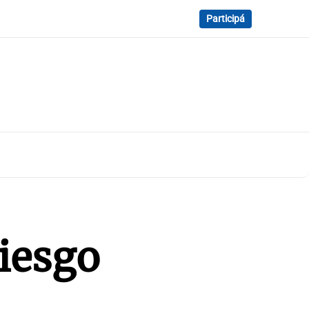
Participá
riesgo