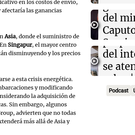
cativo en los costos de envío,
gustos
que se
 afectaría las ganancias
Audio.
del mi
por lo
Desalo
Caputo
Radioinfor
Episodios
en
Asia
, donde el suministro de
propie
Sergio
Audio.
 En
Singapur
, el mayor centro
del int
3x1:4
tán disminuyendo y los precios
atrinc
Episodios
se aten
la int
Audio.
rulos |
se a esta crisis energética.
interi
justici
embarcaciones y modificando
Adrián
Podcast
Villa 
onsiderando la adquisición de
invest
Política es
cas. Sin embargo, algunos
Cruz d
Episodios
Audio.
estafa
roup, advierten que no todas
aceptó
extenderá más allá de Asia y
serán 
millon
cargo