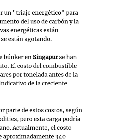
desalo
través
Audio.
Ahora país
 un "triaje energético" para
exprés
financ
Episodios
inaugu
aumento del uso de carbón y la
contra
Mendo
rvas energéticas están
décim
alquile
se están agotando.
Rafael
prime
aprueb
Panorama F
Audio.
exposi
le búnker en
Singapur
se han
Episodios
de pro
to. El costo del combustible
atrinc
agríco
es por tonelada antes de la
privad
intend
Bulaya
ndicativo de la creciente
Ahora país
Audio.
interi
divers
Episodios
Anunci
Villa 
atracc
 parte de estos costos, según
ganado
dities, pero esta carga podría
Cruz d
para t
cano. Actualmente, el costo
premi
tras se
Panorama F
s de aproximadamente 340