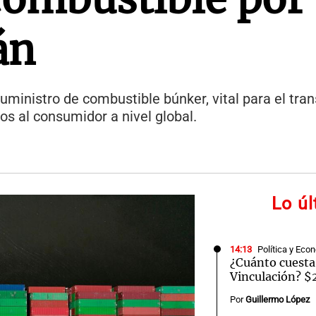
án
uministro de combustible búnker, vital para el tra
s al consumidor a nivel global.
Lo ú
14:13
Política y Eco
¿Cuánto cuesta
Vinculación? $
Por
Guillermo López