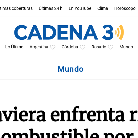
ltimas coberturas
Últimas 24 h
En YouTube
Clima
Horóscopo
Lo Último
Argentina
Córdoba
Rosario
Mundo
Mundo
aviera enfrenta 
combustible por