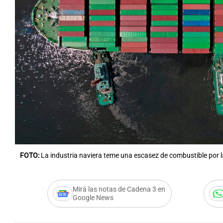
Notas
Notas
Editorial
Mundial 2026
La Sol
FOTO:
La industria naviera teme una escasez de combustible por l
Mirá las notas de Cadena 3 en
Google News