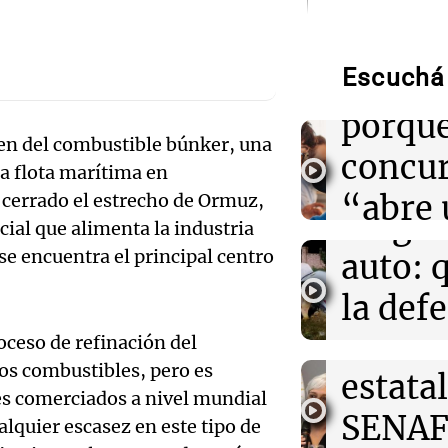
Audio.
13:58
Política esqu
Hotele
Desalojos: prop
interior, no se 
Escuchá 
patroc
Por
Adrián Simioni
porque
Audio.
n del combustible búnker, una
13:58
Mundo
concu
Detienen a exg
a flota marítima en
Femici
Guerrero por el
“abre 
cerrado el estrecho de Ormuz,
estudiantes de
fuego 
2014
cial que alimenta la industria
espacio
Audio.
e encuentra el principal centro
auto: 
13:51
Cadena 3 Mun
creati
Exconv
Un estudio aler
la def
comenzó a liber
Edición 202
impacto del ca
doble
espos
oceso de refinación del
Episodios
os combustibles, pero es
estatal
acusa
13:50
Sociedad
es comerciados a nivel mundial
Condenaron a p
Audio.
SENAF
Radioinfor
lquier escasez en este tipo de
los cuatro acus
Episodios
de Máximo Jer