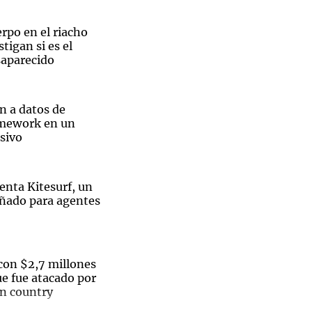
rpo en el riacho
tigan si es el
saparecido
Notas
tas
Notas
n a datos de
Venezuela de
amework en un
 Groenlandia
Comprometidos
Madur
sivo
enta Kitesurf, un
ñado para agentes
on $2,7 millones
e fue atacado por
un country