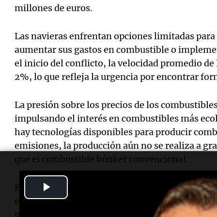
millones de euros.
Las navieras enfrentan opciones limitadas para 
aumentar sus gastos en combustible o impleme
el inicio del conflicto, la velocidad promedio d
2%, lo que refleja la urgencia por encontrar for
La presión sobre los precios de los combustibles
impulsando el interés en combustibles más eco
hay tecnologías disponibles para producir com
emisiones, la producción aún no se realiza a gra
que el combustible búnker convencional.
Play
En este contexto, empresas como
Fleet Manage
en barcos que pueden funcionar con múltiples ti
Video
permite adaptarse a la volatilidad del mercado.