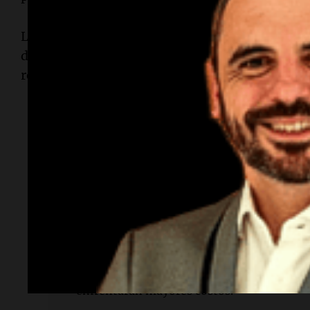
La falta de infraestructura para el gas natural 
desafíos, aunque la industria está comenzando 
realidad.
Lectura rápida
¿Qué está sucediendo en la industria navie
La guerra en Irán está provocando una esc
búnker, esencial para el transporte maríti
¿Quiénes están afectados?
Los operadores de buques y consumidores 
enfrentarán mayores costos.