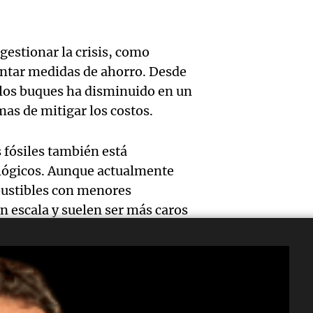
Audio.
Episodios
Cadena
destit
inicia
de 15.
Ahora país
Audio.
bonos 
gestionar la crisis, como
Episodios
mensa
ntar medidas de ahorro. Desde
Tekis
en dis
e los buques ha disminuido en un
recibi
prese
elector
mas de mitigar los costos.
Noticias
"Cordi
protec
Episodios
 fósiles también está
Audio.
Mar" 
tierras
lógicos. Aunque actualmente
La Bul
bustibles con menores
llenar
Panorama F
n escala y suelen ser más caros
Episodios
comie
carnav
Audio.
sorpre
estudi
Córdo
ment Limited
están invirtiendo
grand
Cadena
destit
pos de combustible, lo que les
premio
Juntos