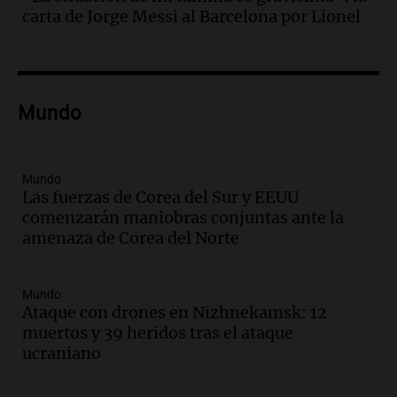
con fractura de tobillo en refugio Doña
carta de Jorge Messi al Barcelona por Lionel
Rosa
Panorama Federal
Episodios
Audio.
Amaycha del Valle avanza en
Mundo
investigación internacional sobre asma
con nueva tecnología médica
Panorama Federal
Episodios
Mundo
Las fuerzas de Corea del Sur y EEUU
Audio.
Suspenden descuento en SUBE y
comenzarán maniobras conjuntas ante la
aumentan tarifas del SUBTE en Buenos
amenaza de Corea del Norte
Aires desde agosto
Panorama Federal
Episodios
Mundo
Audio.
Kicillof critica la desregulación
Ataque con drones en Nizhnekamsk: 12
financiera y el aumento de la morosidad
muertos y 39 heridos tras el ataque
en Buenos Aires
ucraniano
Panorama Federal
Episodios