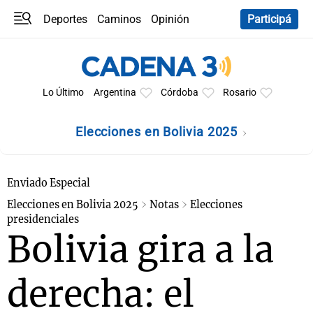
Deportes
Caminos
Opinión
Participá
Programas
Últimas coberturas
Últimas 24 h
En YouTube
Clima
Horóscopo
Lo Último
Argentina
Córdoba
Rosario
Elecciones en Bolivia 2025
Enviado Especial
Elecciones en Bolivia 2025
Notas
Elecciones
presidenciales
Bolivia gira a la
derecha: el