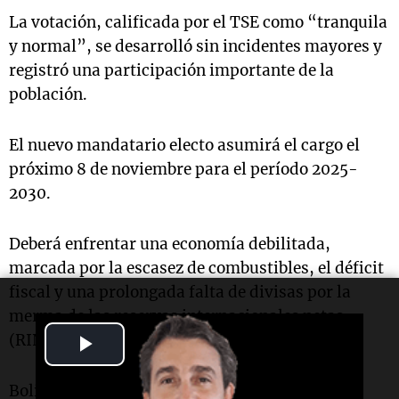
La votación, calificada por el TSE como “tranquila
y normal”, se desarrolló sin incidentes mayores y
registró una participación importante de la
población.
El nuevo mandatario electo asumirá el cargo el
próximo 8 de noviembre para el período 2025-
2030.
Deberá enfrentar una economía debilitada,
marcada por la escasez de combustibles, el déficit
fiscal y una prolongada falta de divisas por la
merma de las reservas internacionales netas
Play
(RIN).
Video
Bolivia atraviesa un momento de transición