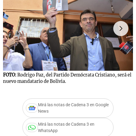
Notas
s
Notas
La Sole en
ial
Mundial 2026
Cadena 3
FOTO:
Rodrigo Paz, del Partido Demócrata Cristiano, será el
nuevo mandatario de Bolivia.
F
Mirá las notas de Cadena 3 en Google
News
Mirá las notas de Cadena 3 en
WhatsApp