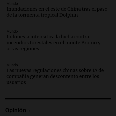
Mundo
Audio.
La UNT evalúa apelación ante la
Inundaciones en el este de China tras el paso
Corte Suprema tras fallo que aparta a
de la tormenta tropical Dolphin
Pagani como rector
Panorama Federal
Episodios
Mundo
Audio.
El cardenal Ángel Rossi advirtió
Indonesia intensifica la lucha contra
que la justicia social viene siendo
incendios forestales en el monte Bromo y
“despreciada y burlada”
otras regiones
Santa Misa
Episodios
Mundo
Audio.
La Bulaya se prepara para el cierre
Las nuevas regulaciones chinas sobre IA de
de su gran muestra anual con la
compañía generan descontento entre los
participación de miles de visitantes
usuarios
Panorama Federal
Episodios
Audio.
El Senado de Santa Fe aprueba
Ley de Emergencia Hídrica ante el
fenómeno del Niño
Opinión
Panorama Federal