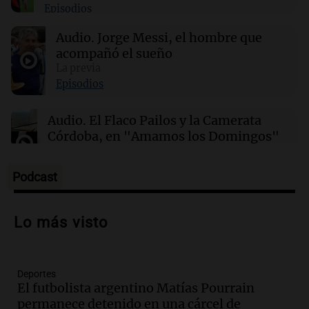
Episodios
01:31
Ciencia
Estudio revela diferencias sorprendentes en la
Audio.
Jorge Messi, el hombre que
salud entre vino, cerveza y licores
acompañó el sueño
La previa
00:32
Clima
Episodios
Clima en Salta: cómo estará el tiempo este
lunes 10 de agosto
Audio.
El Flaco Pailos y la Camerata
Córdoba, en "Amamos los Domingos"
Amamos los Domingos
Episodios
Podcast
Audio.
Patricia Palmer y Mario Pasik
hablaron de su obra en Cadena 3
Lo más visto
Amamos los Domingos
Episodios
Deportes
Audio.
Córdoba espera a León XIV con el
El futbolista argentino Matías Pourrain
recuerdo del paso de Juan Pablo II: "Te
permanece detenido en una cárcel de