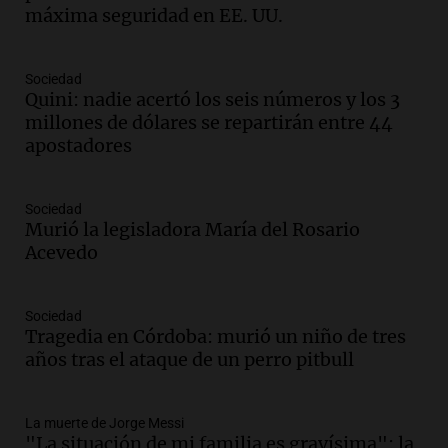
traspasaba con la mirada"
máxima seguridad en EE. UU.
Amamos los Domingos
Episodios
Audio.
El observatorio de Bosque Alegre,
Sociedad
un imperdible cordobés para los
Quini: nadie acertó los seis números y los 3
amantes de la astronomía
millones de dólares se repartirán entre 44
Amamos los Domingos
apostadores
Episodios
Audio.
“No entendíamos qué cantaban”:
Sociedad
la historia del club de Irlanda
Murió la legisladora María del Rosario
revolucionado por hinchas argentinos
Acevedo
Amamos los Domingos
Episodios
Audio.
Crisis diplomática: el embajador
Sociedad
Tragedia en Córdoba: murió un niño de tres
argentino regresa al país tras conflicto
años tras el ataque de un perro pitbull
con Brasil
Panorama Federal
Episodios
La muerte de Jorge Messi
Audio.
Bomberos asisten a senderista
"La situación de mi familia es gravísima": la