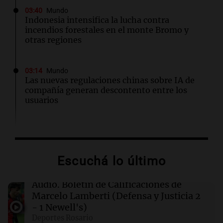
03:40
Mundo
Indonesia intensifica la lucha contra
incendios forestales en el monte Bromo y
otras regiones
03:14
Mundo
Las nuevas regulaciones chinas sobre IA de
compañía generan descontento entre los
usuarios
02:32
Mundo
Congreso de EEUU investiga la deportación de
familias de militares en servicio activo
Escuchá lo último
02:03
Tecnología
Audio.
Boletín de Calificaciones de
King's Cross: De barrio marginal a centro
Marcelo Lamberti (Defensa y Justicia 2
neurálgico de la inteligencia artificial
- 1 Newell's)
Deportes Rosario