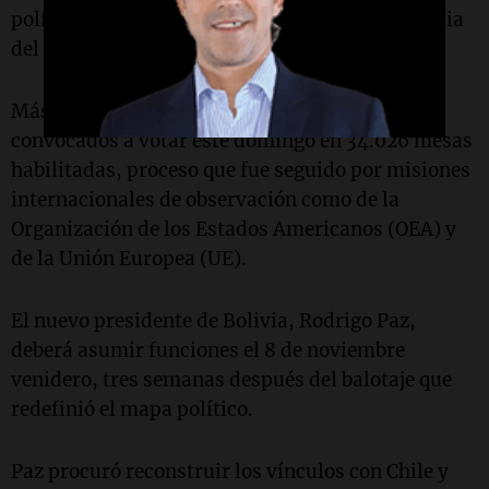
política tras un ciclo de 20 años bajo la influencia
del Movimiento al Socialismo (MAS).
Más de 7,9 millones de ciudadanos fueron
convocados a votar este domingo en 34.026 mesas
habilitadas, proceso que fue seguido por misiones
internacionales de observación como de la
Organización de los Estados Americanos (OEA) y
de la Unión Europea (UE).
El nuevo presidente de Bolivia, Rodrigo Paz,
deberá asumir funciones el 8 de noviembre
venidero, tres semanas después del balotaje que
redefinió el mapa político.
Paz procuró reconstruir los vínculos con Chile y