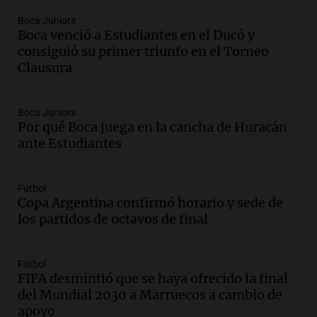
Episodios
Boca Juniors
Audio.
Historiador de la UBA celebró la
Boca venció a Estudiantes en el Ducó y
marcha atrás en la Ley de Tierras:
consiguió su primer triunfo en el Torneo
“Frenamos un saqueo de recursos”
Clausura
Amamos Argentina
Episodios
Audio.
Ahyre estuvo en el Estudio
Boca Juniors
Federal Sancor Seguros y adelantó su
Por qué Boca juega en la cancha de Huracán
nuevo tema a Cadena 3 Rosario.
ante Estudiantes
Viva la Radio Rosario
Episodios
Fútbol
Audio.
Cierre del Paso Internacional
Copa Argentina confirmó horario y sede de
Cristo Redentor por acumulación de
los partidos de octavos de final
nieve se extiende a 22 días
Panorama Federal
Episodios
Fútbol
FIFA desmintió que se haya ofrecido la final
Audio.
Estudiantes de Italia realizan
del Mundial 2030 a Marruecos a cambio de
prácticas docentes en Córdoba para
apoyo
enriquecer su formación educativa