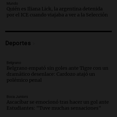
Audio.
Un trabajador herido tras caer a
Mundo
Quién es Iliana Lick, la argentina detenida
un pozo de 17 metros en Nueva Córdoba
por el ICE cuando viajaba a ver a la Selección
Panorama Federal
Episodios
Audio.
Lanzamiento del Tigo 7 CSH: el
nuevo híbrido enchufable de Chery llega
Deportes
al mercado argentino
Panorama Federal
Episodios
Belgrano
Audio.
Perito Moreno recibe la Copa
Belgrano empató sin goles ante Tigre con un
Mundial de Natación de Invierno con
dramático desenlace: Cardozo atajó un
récords y atletas de 20 países
polémico penal
Amamos Argentina
Episodios
Audio.
Conductor imputado por
Boca Juniors
accidente fatal en San Luis dejó tres
Ascacíbar se emocionó tras hacer un gol ante
jóvenes muertos y un herido grave
Estudiantes: "Tuve muchas sensaciones"
Panorama Federal