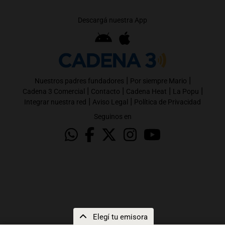
Descargá nuestra App
|
|
Nuestros padres fundadores
Por siempre Mario
|
|
|
|
Cadena 3 Comercial
Contacto
Cadena Heat
La Popu
|
|
Integrar nuestra red
Aviso Legal
Política de Privacidad
Seguinos en
Elegí tu emisora