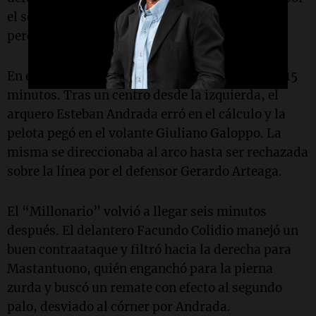
el segundo y quedó mano a mano con Andrada,
pero su tiro se fue apenas ancho.
En el complemento, River se acercó al gol a los 15
minutos. Tras un centro desde la izquierda, el
arquero Esteban Andrada erró en el cálculo y la
pelota pegó en el volante Giuliano Galoppo. La
misma se direccionaba al arco hasta ser rechazada
sobre la línea por el defensor Gerardo Arteaga.
El “Millonario” volvió a llegar seis minutos
después. El delantero Facundo Colidio manejó un
buen contraataque y filtró hacia la derecha para
Mastantuono, quién enganchó para la pierna
zurda y buscó un remate con efecto al segundo
palo, desviado al córner por Andrada.