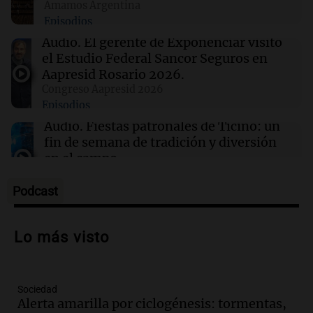
Amamos Argentina
Episodios
22:03
Tecnología
Descuentos de hasta $400 en entradas para
Audio.
El gerente de Exponenciar visitó
TechCrunch Disrupt 2026 hasta el viernes
el Estudio Federal Sancor Seguros en
Aapresid Rosario 2026.
Congreso Aapresid 2026
22:00
Viva la Radio Rosario
Episodios
Madres pidieron por la Ley Joaquín en
Rosario: "Nos arrancaron lo más sagrado"
Audio.
Fiestas patronales de Ticino: un
fin de semana de tradición y diversión
en el campo
Panorama Federal
Episodios
Podcast
Audio.
Preparativos para la feria en La
Bulalle, Córdoba: actividades y horarios
Lo más visto
de apertura
Panorama Federal
Episodios
Sociedad
Audio.
Río Gallegos enfrenta secuelas de
Alerta amarilla por ciclogénesis: tormentas,
lluvias, senadores manifiestan