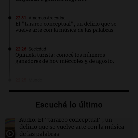
22:31
Amamos Argentina
El "tarareo conceptual", un delirio que se
vuelve arte con la música de las palabras
22:26
Sociedad
Quiniela turista: conocé los números
ganadores de hoy miércoles 5 de agosto.
22:25
Mundo
Lula plantea relaciones diplomáticas en
América Latina sin ideologías en medio de
tensiones con Milei
Escuchá lo último
22:04
Tecnología
Audio.
El "tarareo conceptual", un
Nikita Bier renuncia como jefe de producto de
delirio que se vuelve arte con la música
X tras un año en el cargo
de las palabras