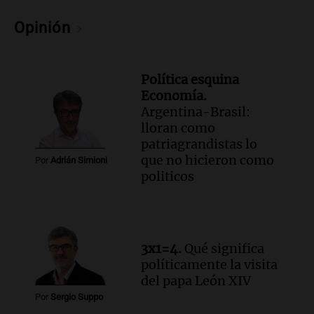
Fe relativiza el impacto del fallo sobre
jubilaciones en la provincia
Opinión
Panorama Federal
Episodios
Política esquina
Economía.
Argentina-Brasil:
lloran como
patriagrandistas lo
que no hicieron como
Por
Adrián Simioni
politicos
3x1=4.
Qué significa
políticamente la visita
del papa León XIV
Por
Sergio Suppo