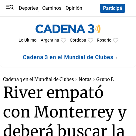
Deportes
Caminos
Opinión
Participá
Programas
Últimas coberturas
Últimas 24 h
En YouTube
Clima
Horóscopo
Lo Último
Argentina
Córdoba
Rosario
Cadena 3 en el Mundial de Clubes
Cadena 3 en el Mundial de Clubes
Notas
Grupo E
River empató
con Monterrey y
deberá buscar la