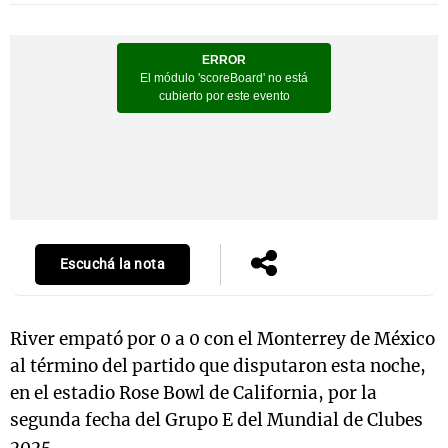
Notas
s
Notas
La Sole en
ial
Mundial 2026
Cadena 3
Escuchá la nota
River empató por 0 a 0 con el Monterrey de México
al término del partido que disputaron esta noche,
en el estadio Rose Bowl de California, por la
segunda fecha del Grupo E del Mundial de Clubes
2025.