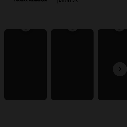
palomas
Federico Albarenque