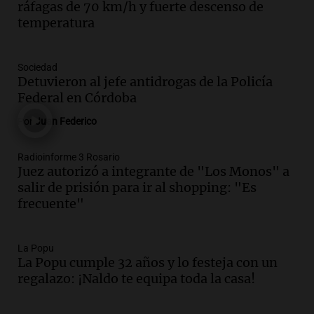
ráfagas de 70 km/h y fuerte descenso de
oposición a ley de tierras
temperatura
Panorama Federal
Episodios
Audio.
Mendoza celebra la apertura del
Sociedad
centro de esquí Penitentes Park tras
Detuvieron al jefe antidrogas de la Policía
siete años de cierre por falta de nieve
Federal en Córdoba
Panorama Federal
Por
Juan Federico
Episodios
Audio.
Madres en Rosario piden por la
Radioinforme 3 Rosario
Juez autorizó a integrante de "Los Monos" a
ley Joaquín.
salir de prisión para ir al shopping: "Es
Viva la Radio Rosario
frecuente"
Episodios
Audio.
Juan Pedro Colombo, rematador
de hacienda: “Las tecnologías no
La Popu
La Popu cumple 32 años y lo festeja con un
reemplazan el contacto con la gente”
regalazo: ¡Naldo te equipa toda la casa!
La Argentina, hoy
Episodios