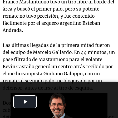
Franco Mastantuono tuvo un tiro libre al borde del
área y buscó el primer palo, pero su potente
remate no tuvo precisión, y fue contenido
fácilmente por el arquero argentino Esteban
Andrada.
Las últimas llegadas de la primera mitad fueron
del equipo de Marcelo Gallardo. En 44 minutos, un
pase filtrado de Mastantuono para el volante
Kevin Castaño generó un centro atrás recibido por
el mediocampista Giuliano Galoppo, con un
remate al segundo palo fue bloqueado por un
defensor, antes de irse al tiro de esquina.
Play
Dos minutos más tarde, un tiro de esquina fue
cabeceado sobre el primer palo y le quedó al
Video
defensor Lucas Martínez Quarta, que apareció por