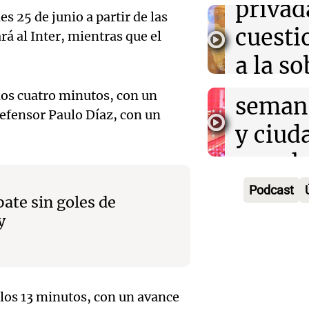
privad
Mendo
s 25 de junio a partir de las
kirch
cuest
á al Inter, mientras que el
prepar
Panorama F
a la s
Episodios
un fin
digital
 los cuatro minutos, con un
seman
Audio.
defensor Paulo Díaz, con un
Argent
y ciud
"Mono
Panorama F
Audio.
march
Episodios
Kapan
Conde
contra
Podcast
adelan
ate sin goles de
tres a
de tier
y
show 
prisió
Panorama F
Audio.
Rosari
Episodios
suspen
Medic
Viva la Radi
hombr
 los 13 minutos, con un avance
Episodios