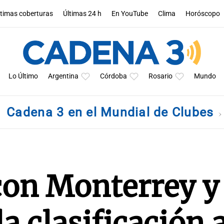
ltimas coberturas
Últimas 24 h
En YouTube
Clima
Horóscopo
Lo Último
Argentina
Córdoba
Rosario
Mundo
Cadena 3 en el Mundial de Clubes
con Monterrey y
a clasificación 