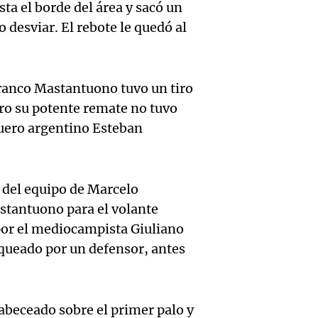
reprod
ta el borde del área y sacó un
simula
Audio.
entre 
 desviar. El rebote le quedó al
de rec
contra
por p
en San
Gonzá
de fert
Franco Mastantuono tuvo un tiro
Panorama F
pero su potente remate no tuvo
Audio.
avanz
la ost
Episodios
quero argentino Esteban
teatro
testim
de mil
la bie
clave 
Amamos Arg
Episodios
 del equipo de Marcelo
Audio.
la tem
accide
astantuono para el volante
Marott
Rock R
Villa 
por el mediocampista Giuliano
queado por un defensor, antes
cordob
bandas
Panorama F
Audio.
Episodios
Recole
todos 
Blanca
abeceado sobre el primer palo y
“Enfre