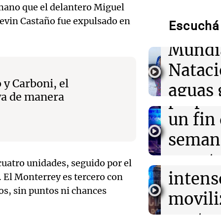
El Rayo Valleca
de neo
mano que el delantero Miguel
Icardi y la Chi
Kevin Castaño fue expulsado en
Madrid
Escuchá 
compit
Mundi
02:04
Tecnología
Audio.
Descuentos de 
Nataci
entradas para
Mendo
Disrupt 2026 
 y Carboni, el
aguas 
prepar
wa de manera
02:03
Tecnología
frente 
Vogue World se
Audio.
un fin
Francisco: un g
Moren
entre tecnolog
Galleg
seman
Turno Noch
enfren
y prot
Episodios
01:59
Mundo
Audio.
cuatro unidades, seguido por el
Laura Galván br
intens
ley de 
 El Monterrey es tercero con
Centroamerica
el Sen
establece nuevo
os, sin puntos ni chances
movili
Panorama F
propi
Episodios
Audio.
contra