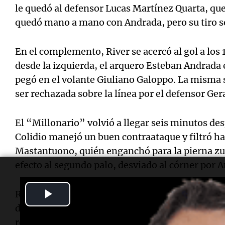
le quedó al defensor Lucas Martínez Quarta, que
quedó mano a mano con Andrada, pero su tiro s
En el complemento, River se acercó al gol a los
desde la izquierda, el arquero Esteban Andrada er
pegó en el volante Giuliano Galoppo. La misma s
ser rechazada sobre la línea por el defensor Ger
El “Millonario” volvió a llegar seis minutos de
Colidio manejó un buen contraataque y filtró ha
Mastantuono, quién enganchó para la pierna zu
efecto al segundo palo, desviado al córner por 
Play
River volvió a llegar a los 30 minutos. Un gran 
dejó mano a mano al delantero Miguel Borja, q
Video
remató al medio. El arquero pudo desviar al tiro