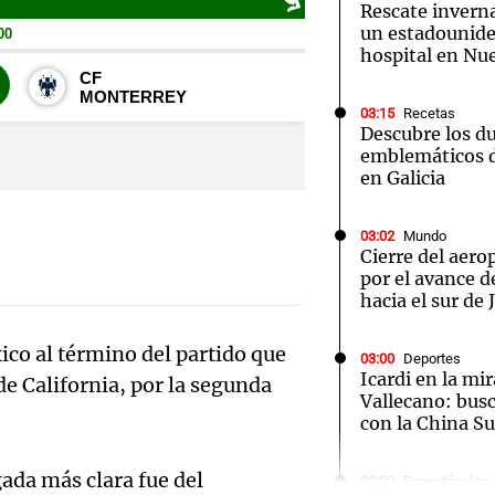
Rescate inverna
un estadounide
hospital en Nu
03:15
Recetas
Descubre los d
Notas
Notas
No
emblemáticos d
en Galicia
e en Cadena 3
El huracán de Arequito
Cadena 3 en
03:02
Mundo
Cierre del aer
por el avance d
hacia el sur de
ico al término del partido que
03:00
Deportes
Icardi en la mi
de California, por la segunda
Vallecano: bus
con la China S
Audio.
egada más clara fue del
03:00
Espectáculos