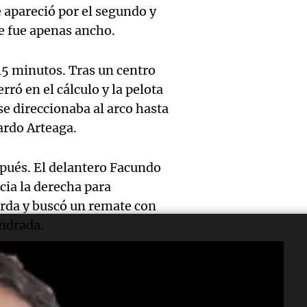
jueves
psicól
 apareció por el segundo y
Audio.
Boca, 
Panorama F
e fue apenas ancho.
expert
Episodios
Docen
donde 
ludopa
 15 minutos. Tras un centro
italia
ser li
“Tener
ró en el cálculo y la pelota
visitar
La Cadena d
e direccionaba al arco hasta
Audio.
casino
Episodios
ardo Arteaga.
ciudad
Meteo
mano 
Córdob
spués. El delantero Facundo
alertó
peligr
interi
cia la derecha para
Audio.
Niño t
La Argentin
rda y buscó un remate con
sobre 
Episodios
sigue
Andrada.
más ll
parqu
trabaj
evento
pase filtrado de Facundo Colidio
educat
Audio.
para
extre
uien encaró a Andrada pero
Amamos Arg
 de esquina.