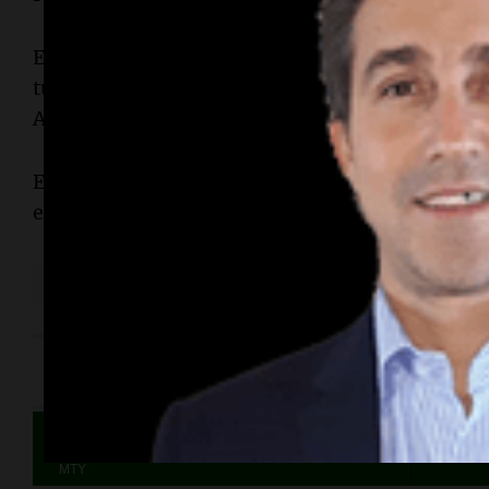
En 39 minutos, un córner al segundo palo habil
tuvo dos oportunidades para rematar pero no pu
Andrada.
En el primer minuto de descuento, el volante “
expulsado, por doble amarilla, al cortar un cont