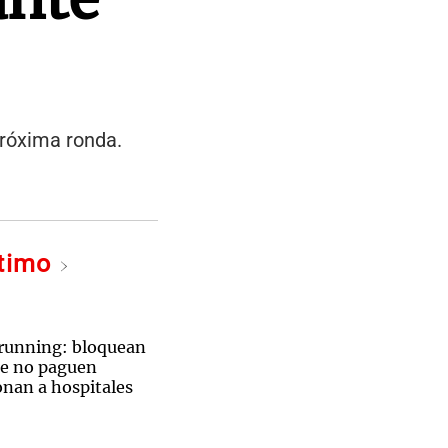
 próxima ronda.
ltimo
 running: bloquean
ue no paguen
onan a hospitales