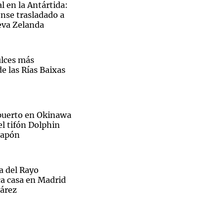
l en la Antártida:
nse trasladado a
eva Zelanda
Notas
ulces más
tas
Notas
e las Rías Baixas
Venezuela de
 Groenlandia
Comprometidos
Madur
opuerto en Okinawa
el tifón Dolphin
 Japón
ra del Rayo
ca casa en Madrid
uárez
Sin traje