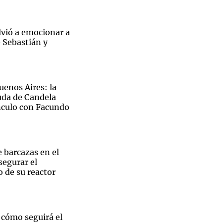
lvió a emocionar a
e Sebastián y
Notas
tas
Notas
Venezuela de
uenos Aires: la
 Groenlandia
Comprometidos
Madur
da de Candela
ínculo con Facundo
barcazas en el
segurar el
 de su reactor
 cómo seguirá el