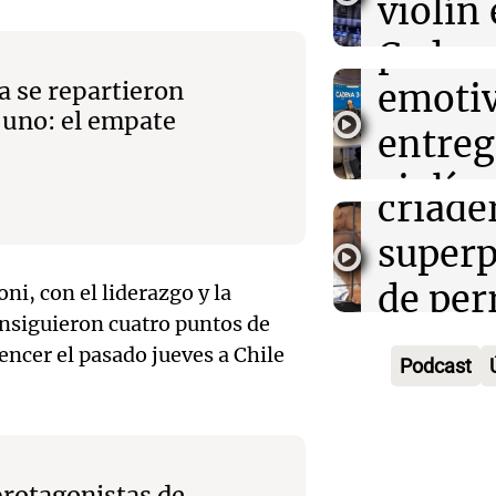
a una
violín
Ahora país
palomi
Cadena
Episodios
Audio.
emoti
a se repartieron
emoci
regula
 uno: el empate
entreg
todos
refugi
Audio.
violín 
Noticias
criade
Episodios
al desp
del hi
superp
46% de
limpia
de per
ni, con el liderazgo y la
emple
Juntos
onsiguieron cuatro puntos de
gatos 
Episodios
Audio.
sufrió
vencer el pasado jueves a Chile
Podcast
graví
semáfo
consec
Noticias Ro
Audio.
univer
negati
Episodios
pizzer
protagonistas de