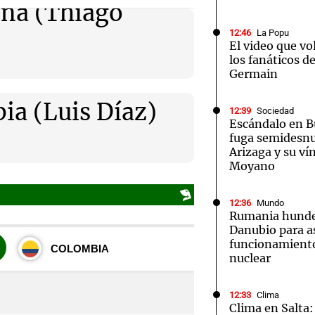
ina (Thiago
12:46
La Popu
El video que vo
los fanáticos d
Germain
Notas
Notas
No
ia (Luis Díaz)
12:39
Sociedad
Escándalo en B
e en Cadena 3
El huracán de Arequito
Cadena 3 en
fuga semidesnu
Arizaga y su v
Moyano
12:36
Mundo
Rumania hunde 
Danubio para a
funcionamiento
nuclear
12:33
Clima
Clima en Salta: