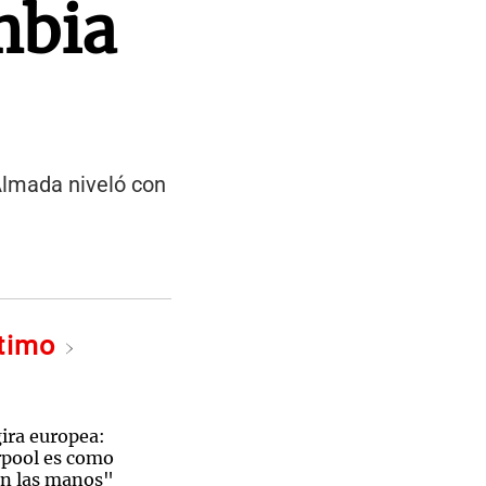
mbia
 Almada niveló con
ltimo
gira europea:
rpool es como
con las manos"