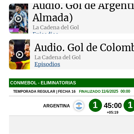
Audio.
Gol de Argent
Almada)
La Cadena del Gol
Episodios
Notas
Notas
Audio.
Gol de Colomb
Editorial
Mundial 2026
La Sol
La Cadena del Gol
Episodios