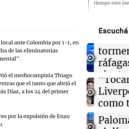
Audio.
tiempo este jue
meteor
12:33
Sociedad
El Coro Naciona
en Arg
presentó en vi
Escuchá 
Castro tras su 
lluvias
decreto
Audio.
local ante Colombia por 1-1, en
tormen
ha de las eliminatorias
plena 
12:28
Clima
mental".
ráfaga
Clima en Tucu
europe
el tiempo este 
Audio.
viento
irtió el mediocampista Thiago
"Tocar
histor
12:22
Clima
tras que el tanto que abrió el
en var
Clima en Mend
Liverp
is Díaz, a los 24 del primer
el tiempo este 
supera
provin
como t
Audio.
música
Noticias
12:21
Juntos
cielo c
"Hicieron feliz
Episodios
res por la expulsión de Enzo
“Hicie
Paloma
la emotiva entre
o.
manos
hija del históri