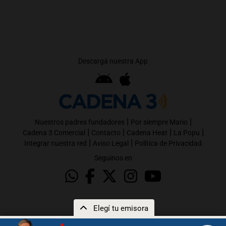
Descargá nuestra App
|
|
Nuestros padres fundadores
Por siempre Mario
|
|
|
|
Cadena 3 Comercial
Contacto
Cadena Heat
La Popu
|
|
Integrar nuestra red
Aviso Legal
Política de Privacidad
Seguinos en
Elegí tu emisora