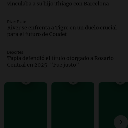
vinculaba a su hijo Thiago con Barcelona
Episodios
Audio.
Siniestro vial en Salta: una mujer
fallece tras perder el control de su
River Plate
vehículo
River se enfrenta a Tigre en un duelo crucial
Panorama Federal
para el futuro de Coudet
Episodios
Audio.
Docentes de Jujuy enfrentan
descuentos de hasta 700.000 pesos en
Deportes
sus salarios, denuncian desde el
Tapia defendió el título otorgado a Rosario
sindicato
Central en 2025: "Fue justo"
Panorama Federal
Episodios
Audio.
La justicia reconoce el COVID
como enfermedad laboral tras caso de
docente fallecido en 2021
Panorama Federal
Episodios
Audio.
Trágico siniestro vial en Salta:
mujer pierde la vida en accidente en
circunvalación Oeste