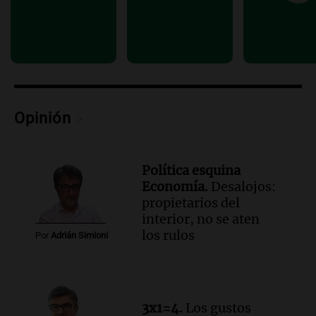
Panorama Federal
Episodios
Audio.
La justicia reconoce el COVID
como enfermedad laboral tras el
fallecimiento de un docente
Panorama Federal
Opinión
Episodios
Política esquina
Economía.
Desalojos:
propietarios del
interior, no se aten
los rulos
Por
Adrián Simioni
3x1=4.
Los gustos