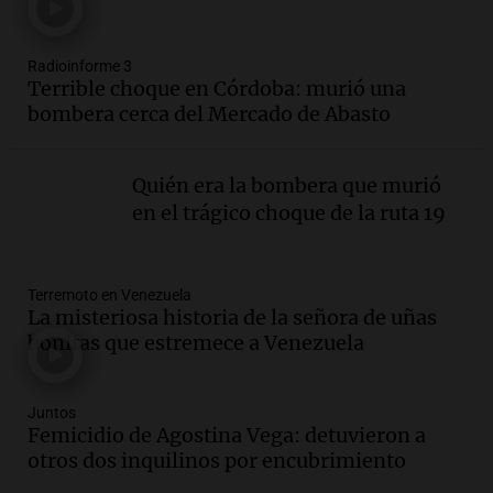
Panorama Federal
Episodios
Radioinforme 3
Audio.
Fieles celebran a San Cayetano
Terrible choque en Córdoba: murió una
en Córdoba pidiendo pan, paz y trabajo
bombera cerca del Mercado de Abasto
Viva la Radio
Episodios
Quién era la bombera que murió
Audio.
Día Internacional de la Cerveza:
en el trágico choque de la ruta 19
mitos, secretos y el desafío de producir
cerveza artesanal
Viva la Radio
Terremoto en Venezuela
Episodios
La misteriosa historia de la señora de uñas
Audio.
Tucumán enfrenta un equilibrio
bonitas que estremece a Venezuela
financiero precario debido a la caída del
consumo y recaudación
Panorama Federal
Juntos
Femicidio de Agostina Vega: detuvieron a
Episodios
otros dos inquilinos por encubrimiento
Audio.
La calidad del empleo en