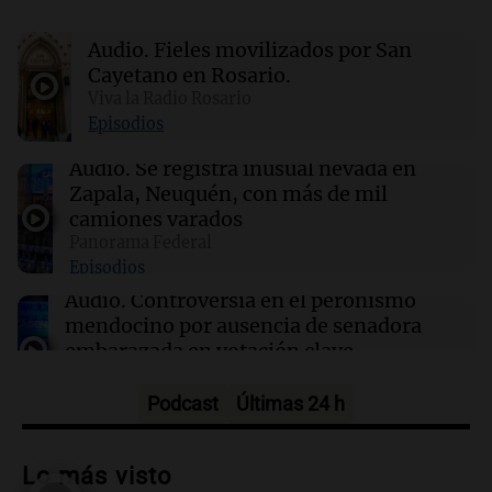
17:10
Mundo
El mercado laboral de EE.UU. se contrae:
Audio.
Fieles movilizados por San
23.000 empleos menos en julio
Cayetano en Rosario.
Viva la Radio Rosario
17:05
Espectáculos
Episodios
Murió Leandro Rud a los 51 años: la historia
del representante de modelos que marcó una
Audio.
Se registra inusual nevada en
época
Zapala, Neuquén, con más de mil
camiones varados
Panorama Federal
16:50
Radioinforme 3
Episodios
Fieles celebran a San Cayetano en Córdoba
pidiendo pan, paz y trabajo
Audio.
Controversia en el peronismo
mendocino por ausencia de senadora
embarazada en votación clave
Panorama Federal
Episodios
Podcast
Últimas 24 h
Audio.
Mateo Bouniba, joven de Villa
María, necesita un trasplante de médula
Lo más visto
en Estados Unidos