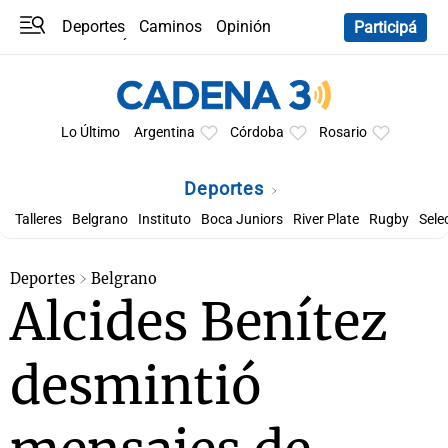
Deportes
Caminos
Opinión
Participá
Programas
Últimas coberturas
Últimas 24 h
En YouTube
Clima
Horóscopo
Lo Último
Argentina
Córdoba
Rosario
Deportes
Talleres
Belgrano
Instituto
Boca Juniors
River Plate
Rugby
Sele
Deportes
Belgrano
Alcides Benítez
desmintió