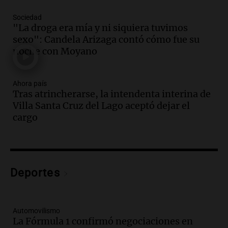
Argentina cae y preocupa a economistas
en un contexto de crisis económica
Sociedad
Panorama Federal
"La droga era mía y ni siquiera tuvimos
Episodios
sexo": Candela Arizaga contó cómo fue su
Audio.
Audiencia por tragedia vial en
noche con Moyano
Altas Cumbres: peritos analizan
teléfono de Óscar González
Ahora país
Panorama Federal
Tras atrincherarse, la intendenta interina de
Episodios
Villa Santa Cruz del Lago aceptó dejar el
Audio.
Solicitan quiebra de Lebron
cargo
Group en medio de una investigación
por estafa piramidal millonaria
Panorama Federal
Episodios
Audio.
Detienen a pareja en Alderete por
Deportes
venta de medicamentos controlados
mediante delivery
Panorama Federal
Automovilismo
Episodios
La Fórmula 1 confirmó negociaciones en