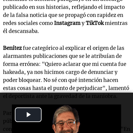
publicado en sus historias, reflejando el impacto
de la falsa noticia que se propagó con rapidez en
redes sociales como
Instagram
y
TikTok
mientras
él descansaba.
Benítez
fue categórico al explicar el origen de las
alarmantes publicaciones que se le atribuían de
forma errónea: "Quiero aclarar que mi cuenta fue
hakeada, ya nos hicimos cargo de denunciar y
poder bloquear. No sé con qué intención hacen
estas cosas hasta el punto de perjudicar", lamentó
el deportista ante la gravedad de la maniobra.
Para brindar absoluta tranquilidad a la opinión
Play
pública, el jugador desmintió rotundamente el
Video
contenido audiovisual y los escritos apócrifos: "En