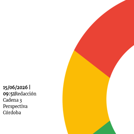
Notas
s
Notas
La Sole en
ial
Mundial 2026
Cadena 3
15/06/2026 |
09:51
Redacción
Cadena 3
Perspectiva
Córdoba