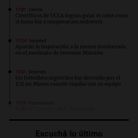
17:31
Ciencia
Científicos de UCLA logran guiar el calor como
si fuera luz a temperatura ambiente
17:24
Sociedad
Ajustan la imputación a la menor involucrada
en el asesinato de Jeremías Monzón
17:21
Deportes
Un futbolista argentino fue detenido por el
ICE en Miami cuando viajaba con su equipo
17:15
Espectáculos
Falleció Leandro Rud, destacado
representante y conductor, a los 51 años tras
luchar contra el cáncer
Escuchá lo último