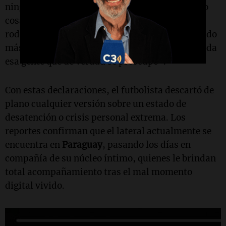
ningún momento estuve llorando ni escribiendo
cosas de despedidas. Yo me encuentro bien,
rodeado de mi familia y mis amistades, sostenido
más que nadie gracias a Dios. Solo aclaro por toda
esa gente que de verdad se preocupó".
Con estas declaraciones, el futbolista descartó de
plano cualquier versión sobre un estado de
desatención o crisis personal extrema. Los
reportes confirman que el lateral actualmente se
encuentra en
Paraguay
, pasando los días en
compañía de su núcleo íntimo, quienes le brindan
total acompañamiento tras el mal momento
digital vivido.