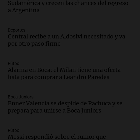
Sudamérica y crecen las chances del regreso
Audio.
El alzobispo García Cueva llama a
a Argentina
la clase dirigente a abordar problemas
económicos y sociales
Panorama Federal
Deportes
Episodios
Central recibe a un Aldosivi necesitado y va
Audio.
La inflación en Buenos Aires
por otro paso firme
alcanza el 2,9% en julio, generando
incertidumbre sobre el IPC nacional
Panorama Federal
Fútbol
Episodios
Alarma en Boca: el Milan tiene una oferta
lista para comprar a Leandro Paredes
Audio.
Descuentos de hasta 700.000
pesos en salarios docentes en Jujuy
generan fuertes críticas
Boca Juniors
Panorama Federal
Enner Valencia se despide de Pachuca y se
Episodios
prepara para unirse a Boca Juniors
Audio.
Docentes de Jujuy denuncian
descuentos de hasta 700.000 pesos en
sus salarios y genera alarma
Fútbol
Messi respondió sobre el rumor que
Panorama Federal