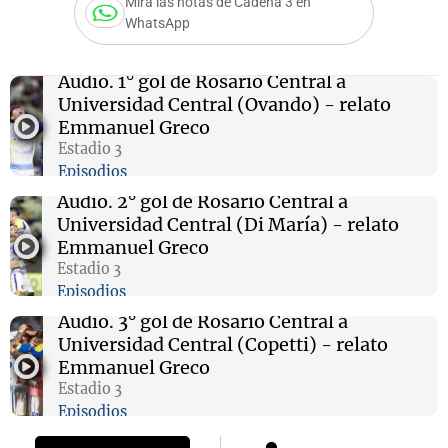
Mirá las notas de Cadena 3 en
WhatsApp
Audio.
1° gol de Rosario Central a
Notas
Universidad Central (Ovando) - relato
s
Notas
Emmanuel Greco
La Sole en
Estadio 3
ial
Mundial 2026
Cadena 3
Episodios
Audio.
2° gol de Rosario Central a
Universidad Central (Di María) - relato
Emmanuel Greco
Estadio 3
Episodios
Audio.
3° gol de Rosario Central a
Universidad Central (Copetti) - relato
Emmanuel Greco
Estadio 3
Episodios