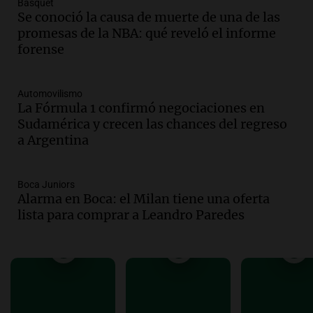
Básquet
Buen día, Argentina
Se conoció la causa de muerte de una de las
Episodios
promesas de la NBA: qué reveló el informe
forense
Audio.
Jugueterías en transformación:
crece la venta online y cae el
movimiento en los locales
Automovilismo
Buen día, Argentina
La Fórmula 1 confirmó negociaciones en
Episodios
Sudamérica y crecen las chances del regreso
a Argentina
Audio.
Por qué nos cuesta decir que no y
qué consecuencias tiene ceder siempre
Buen día, Argentina
Boca Juniors
Episodios
Alarma en Boca: el Milan tiene una oferta
lista para comprar a Leandro Paredes
Audio.
El alfajor argentino busca a sus
nuevos campeones en una competencia
nacional
Buen día, Argentina
Episodios
Audio.
El alfajor argentino busca a sus