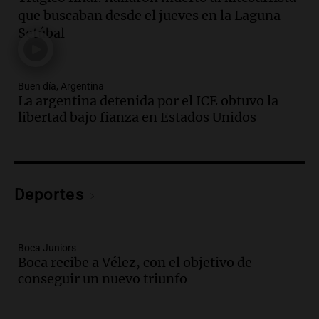
Audio.
Mujer de 92 años fallece
que buscaban desde el jueves en la Laguna
mientras esperaba cobrar su jubilación
Setúbal
en San Luis
Panorama Federal
Episodios
Buen día, Argentina
Audio.
Detienen a Sergio Fárez por
La argentina detenida por el ICE obtuvo la
abuso sexual: juicio programado para
libertad bajo fianza en Estados Unidos
diciembre de 2025
Panorama Federal
Episodios
Audio.
Familiares de Lautaro Britos
convocan marcha por justicia tras su
Deportes
trágica muerte en Villa Mercedes
Panorama Federal
Episodios
Boca Juniors
Audio.
Reparaciones en acueducto
Boca recibe a Vélez, con el objetivo de
Novalí finalizan y se normaliza el
conseguir un nuevo triunfo
suministro de agua en San Luis
Panorama Federal