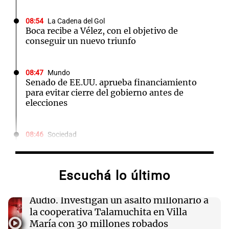
08:54
La Cadena del Gol
Boca recibe a Vélez, con el objetivo de
conseguir un nuevo triunfo
08:47
Mundo
Senado de EE.UU. aprueba financiamiento
para evitar cierre del gobierno antes de
elecciones
08:46
Sociedad
Rosario amaneció con 4,9°C y se espera una
máxima de 14°C
Escuchá lo último
08:45
Mundo
Cierra el caso de la jueza Afiuni en Venezuela y
Audio.
Investigan un asalto millonario a
se restituye su libertad plena
la cooperativa Talamuchita en Villa
María con 30 millones robados