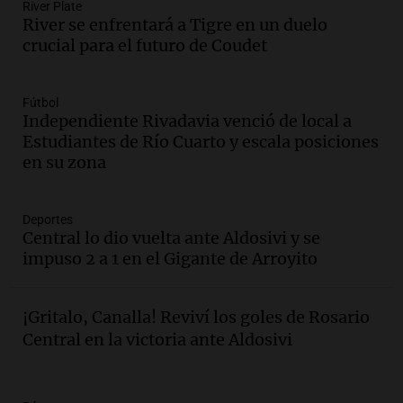
River Plate
Episodios
River se enfrentará a Tigre en un duelo
Audio.
Docentes de Jujuy enfrentan
crucial para el futuro de Coudet
descuentos de salarios de hasta 700.000
pesos, denuncia sindicato
Panorama Federal
Fútbol
Episodios
Independiente Rivadavia venció de local a
Estudiantes de Río Cuarto y escala posiciones
Audio.
Brutal asalto en Concepción:
en su zona
anciano de 88 años golpeado para
robarle un millón de pesos
Panorama Federal
Deportes
Episodios
Central lo dio vuelta ante Aldosivi y se
Audio.
Rechazaron el pedido de Facundo
impuso 2 a 1 en el Gigante de Arroyito
Moyano para levantar la perimetral
sobre Candela Arizaga
Panorama Federal
¡Gritalo, Canalla! Reviví los goles de Rosario
Episodios
Central en la victoria ante Aldosivi
Audio.
Iliana Lick, la argentina detenida
por el ICE, obtuvo la libertad bajo fianza
en Estados Unidos