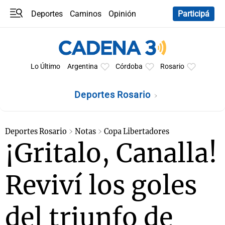
Deportes
Caminos
Opinión
Participá
Programas
Últimas coberturas
Últimas 24 h
En YouTube
Clima
Horóscopo
Lo Último
Argentina
Córdoba
Rosario
Deportes Rosario
Deportes Rosario
Notas
Copa Libertadores
¡Gritalo, Canalla!
Reviví los goles
del triunfo de