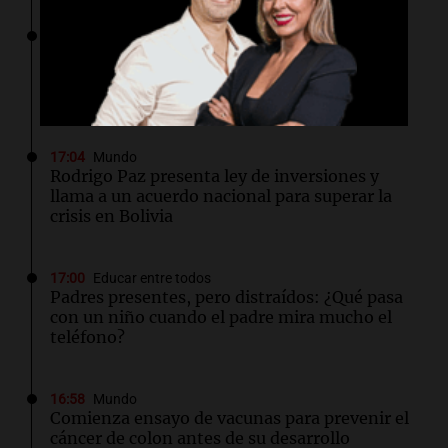
17:04
Mundo
Un video los delató: multaron a dos turistas
por tener relaciones en un auto en plena
autopista
17:04
Mundo
Rodrigo Paz presenta ley de inversiones y
llama a un acuerdo nacional para superar la
crisis en Bolivia
17:00
Educar entre todos
Padres presentes, pero distraídos: ¿Qué pasa
con un niño cuando el padre mira mucho el
teléfono?
16:58
Mundo
Comienza ensayo de vacunas para prevenir el
cáncer de colon antes de su desarrollo