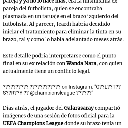
pareja
y ya no lo hace más
, era la mismísima ex
pareja del futbolista, quien se encontraba
plasmada en un tatuaje en el brazo izquierdo del
futbolista. Al parecer, Icardi habría decidido
iniciar el tratamiento para eliminar la tinta en su
brazo, tal y como lo había adelantado meses atrás.
Este detalle podría interpretarse como el punto
final en su ex relación con
Wanda Nara
, con quien
actualmente tiene un conflicto legal.
?????????? ???????????? on Instagram: "G??L??T??
S??R??Y ?? @championsleague ??????"
Días atrás, el jugador del
Galarasaray
compartió
imágenes de una sesión de fotos oficial para la
UEFA Champions League
donde su brazo tenía un