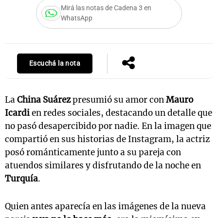
Mirá las notas de Cadena 3 en
WhatsApp
Notas
s
Notas
La Sole en
Escuchá la nota
ial
Mundial 2026
Cadena 3
La
China Suárez
presumió su amor con
Mauro
Icardi
en redes sociales, destacando un detalle que
no pasó desapercibido por nadie. En la imagen que
compartió en sus historias de Instagram, la actriz
posó románticamente junto a su pareja con
atuendos similares y disfrutando de la noche en
Turquía
.
Quien antes aparecía en las imágenes de la nueva