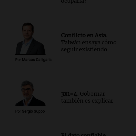
ocuparla?
bandera de la universidad
La Argentina Posible
Episodios
Audio.
El 80% de los ejecutivos espera
una mejora económica, pero modera
Conflicto en Asia.
sus expectativas
Taiwán ensaya cómo
Ahora país
seguir existiendo
Episodios
Audio.
Walter Mazzanti en Cadena 3
Por
Marcos Calligaris
Rosario: "Vamos a estar entre los
primeros ocho"
Deportes Rosario
Episodios
3x1=4.
Gobernar
también es explicar
Por
Sergio Suppo
El dato confiable.