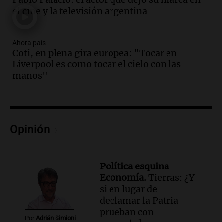
Episodios
el cine y la televisión argentina
Audio.
Ordenan el reintegro de dos
niños a Córdoba tras disputa de
Ahora país
custodia en Salta
Coti, en plena gira europea: "Tocar en
Panorama Federal
Liverpool es como tocar el cielo con las
Episodios
manos"
Audio.
Inviolabilidad de la propiedad
privada: el ruido que tapa cosas
importantes
Editorial
Opinión
Episodios
Audio.
Lanzaron una campaña para que
niños con cáncer reciban regalos por el
día del niño.
Política esquina
La Argentina Posible
Economía.
Tierras: ¿Y
Episodios
si en lugar de
declamar la Patria
Audio.
Ganó una beca en la secundaria,
prueban con
se mudó a Córdoba y hoy lleva la
Por
Adrián Simioni