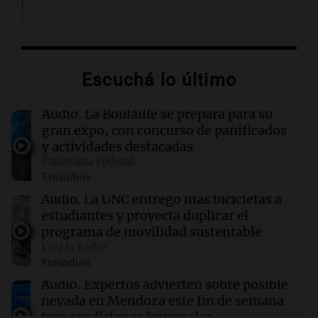
16:54
Sociedad
El sistema Lince permitió detener a
“Pescado”, prófugo ligado a la banda de
Escuchá lo último
“Lichi” Romero
Audio.
La Boulaille se prepara para su
16:53
Mundo
gran expo, con concurso de panificados
El impacto del calor extremo en la vida diaria
y actividades destacadas
de los estadounidenses, según reciente
Panorama Federal
encuesta
Episodios
Audio.
La UNC entregó más bicicletas a
16:52
Espectáculos
estudiantes y proyecta duplicar el
Zulma Lobato fue hallada en situación de calle
programa de movilidad sustentable
en Paraná y quedó bajo asistencia municipal
Viva la Radio
Episodios
16:50
Mundo
Audio.
Expertos advierten sobre posible
Voepass enfrenta acusaciones tras el trágico
nevada en Mendoza este fin de semana
accidente aéreo en Brasil que dejó 62 muertos
tras condiciones invernales