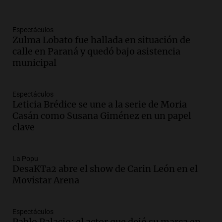
Audio.
Santa Fe, segunda provincia con
más femicidios del país, según informe
de Casa del Encuentro
Espectáculos
Zulma Lobato fue hallada en situación de
Panorama Federal
calle en Paraná y quedó bajo asistencia
Episodios
municipal
Audio.
Santa Fe reactivará 1.500
viviendas paralizadas tras el cierre de
Procrear en la provincia
Espectáculos
Panorama Federal
Leticia Brédice se une a la serie de Moria
Episodios
Casán como Susana Giménez en un papel
Audio.
Debate en el Senado por la ley de
clave
propiedad privada genera preocupación
y críticas entre senadores
La Popu
Panorama Federal
DesaKTa2 abre el show de Carin León en el
Episodios
Movistar Arena
Audio.
La comunidad boliviana en Salta:
un pilar cultural y social según Antonio
Marocco
Espectáculos
Panorama Federal
Pablo Palacio: el actor que dejó su marca en