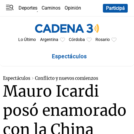
Deportes
Caminos
Opinión
Participá
Programas
Últimas coberturas
Últimas 24 h
En YouTube
Clima
Horóscopo
Lo Último
Argentina
Córdoba
Rosario
Espectáculos
Espectáculos
Conflicto y nuevos comienzos
Mauro Icardi
posó enamorado
con la China