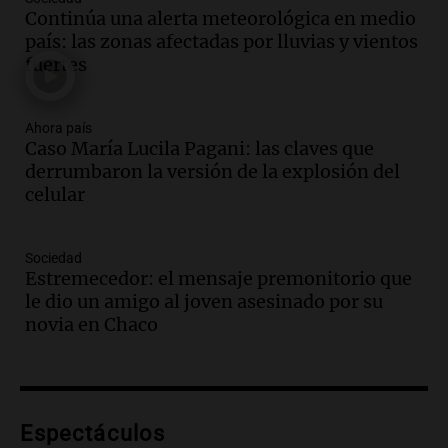
para modificar proyecto de propiedad
Continúa una alerta meteorológica en medio
privada en el Senado Nacional
país: las zonas afectadas por lluvias y vientos
Panorama Federal
fuertes
Episodios
Audio.
Estados Unidos advierte sobre
contrato entre cooperativa argentina y
Ahora país
Caso María Lucila Pagani: las claves que
Huawei en Neuquén
derrumbaron la versión de la explosión del
Panorama Federal
celular
Episodios
Audio.
El vicegobernador de Salta resalta
la presencia de 70.000 bolivianos en la
Sociedad
provincia y su integración
Estremecedor: el mensaje premonitorio que
Panorama Federal
le dio un amigo al joven asesinado por su
Episodios
novia en Chaco
Audio.
La amiga del Papa León XIV
recordó su paso por Perú: "Nos decía
siempre: ''Difundan el milagro''"
Viva la Radio
Espectáculos
Episodios