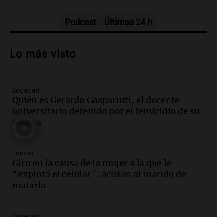
Panorama Federal
Episodios
Podcast
Últimas 24 h
Audio.
Padres presentes, pero
distraídos: ¿Qué pasa con un niño
Lo más visto
cuando el padre mira mucho el teléfono?
Educar entre todos
Episodios
Sociedad
Audio.
Presentan el innovador Parque
Quién es Gerardo Gasparutti, el docente
Tecnológico en Villa María con dos
universitario detenido por el femicidio de su
edificios icónicos
esposa
Panorama Federal
Episodios
Audio.
Polémica en el fútbol argentino:
Juntos
árbitros bajo la lupa tras fallos
Giro en la causa de la mujer a la que le
controvertidos
“explotó el celular”: acusan al marido de
Panorama Federal
matarla
Episodios
Audio.
El kirchnerismo no logra apoyo
Sociedad