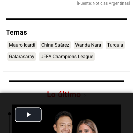
[Fuente: Noticias Argentinas]
Temas
Mauro Icardi
China Suárez
Wanda Nara
Turquía
Galarasaray
UEFA Champions League
Lo último
Play
17:11
Mundo
Imágenes del impacto lunar de un cohete
SpaceX captadas por satélite surcoreano
Video