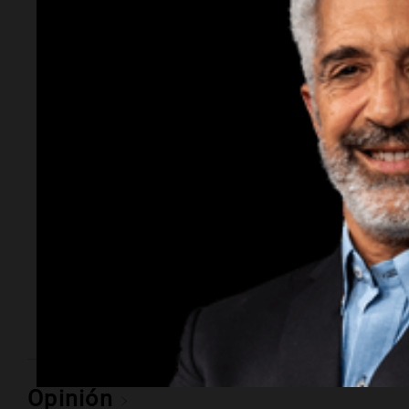
Espectáculos
Leticia Brédice
celebra su papel
como Susana
Giménez en la serie
de Moria Casán
La actriz compartió detalles sobre su incorporación a
la ficción, su admiración por Susana Giménez y la
emoción que siente al representar a un ícono del
entretenimiento argentino.
Opinión