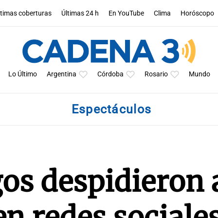
ltimas coberturas
Últimas 24 h
En YouTube
Clima
Horóscopo
Lo Último
Argentina
Córdoba
Rosario
Mundo
Espectáculos
os despidieron 
n redes sociale