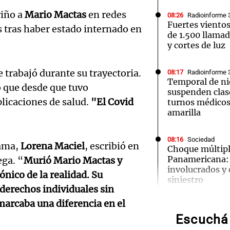
riño a
Mario Mactas
en redes
08:26
Radioinforme 
Fuertes viento
os tras haber estado internado en
de 1.500 llamad
y cortes de luz
Notas
Notas
No
 trabajó durante su trayectoria.
08:17
Radioinforme 
Temporal de ni
ó que desde que tuvo
e en Cadena 3
El huracán de Arequito
Cadena 3 en
suspenden clas
licaciones de salud.
"El Covid
turnos médicos 
amarilla
08:16
Sociedad
rama,
Lorena Maciel
, escribió en
Choque múltipl
Panamericana: 
ega. “
Murió Mario Mactas y
involucrados y 
ónico de la realidad. Su
Audio.
siniestro
 derechos individuales sin
Region
 marcaba una diferencia en el
08:15
Radioinforme 
Violenta entra
Audio.
Escuchá 
Insegu
golpearon a una