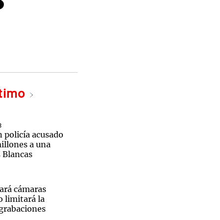
ltimo
3
 policía acusado
illones a una
 Blancas
ará cámaras
 limitará la
 grabaciones