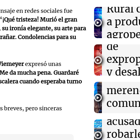
integrantes te
aprue
Rural 
nsaje en redes sociales fue
internados
modifi
a prod
“¡Qué tristeza! Murió el gran
08:15
Sociedad
su ironía elegante, su arte para
en el 
agrope
Detienen a cond
Audio.
trañar. Condolencias para su
falsa y alcohol 
de
para
Autopista Ricch
impuls
exprop
septi
regist
08:12
Sociedad
Wiemeyer
expresó unas
San Cayetano: m
y desa
Panorama F
 Me da mucha pena. Guardaré
llegan a Linier
comed
Episodios
Plaza de Mayo
Audio.
scalera cuando esperaba turno
sesión
meren
Detuvi
legisla
08:07
Turno Noche
comun
Quién fue San 
un pol
intens
 breves, pero sinceras
del pan y del tr
para m
venera todos lo
Audio.
acusad
Noticias
asiste
Episodios
Conice
robarl