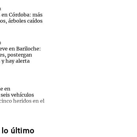
3
s en Córdoba: más
os, árboles caídos
Notas
tas
Notas
3
eve en Bariloche:
Venezuela de
 Groenlandia
Comprometidos
Madur
es, postergan
y hay alerta
e en
seis vehículos
cinco heridos en el
La Mesa
al por
3 Rosario
dera en Fisherton:
Se
lo último
ridad
 familia y dos