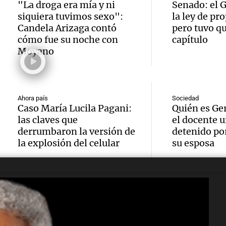
Episodios
"La droga era mía y ni
Senado: el 
Candid
superá
exclui
siquiera tuvimos sexo":
la ley de pr
políti
Candela Arizaga contó
pero tuvo qu
prepar
siste
cómo fue su noche con
capítulo
juego: 
pagar
Radioinform
Moyano
Audio.
Episodios
y Bull
impues
Multit
frente
ganan
vigilia
Ahora país
Sociedad
Audio.
Caso María Lucila Pagani:
Quién es Ge
nuevo
Noticias
Cayet
las claves que
el docente u
Episodios
por la
desafí
derrumbaron la versión de
detenido por
Córdo
la explosión del celular
su esposa
de las 
Buenos
activi
Audio.
cumbr
Noticias
durant
Episodios
Recla
testim
día
provin
crucial
Noticias