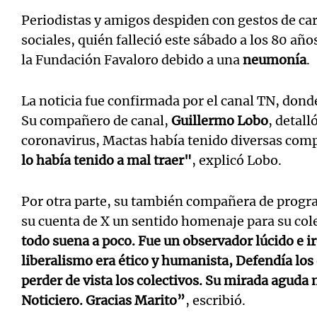
Periodistas y amigos despiden con gestos de ca
sociales, quién falleció este sábado a los 80 añ
la Fundación Favaloro debido a una
neumonía
.
Notas
Notas
La noticia fue confirmada por el canal TN, donde
Su compañero de canal,
Guillermo Lobo
, detall
Editorial
Mundial 2026
La Sol
coronavirus, Mactas había tenido diversas comp
lo había tenido a mal traer"
, explicó Lobo.
Por otra parte, su también compañera de prog
su cuenta de X un sentido homenaje para su col
todo suena a poco. Fue un observador lúcido e ir
liberalismo era ético y humanista, Defendía los
perder de vista los colectivos. Su mirada aguda
Noticiero. Gracias Marito”
, escribió.