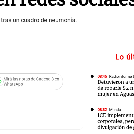
s tras un cuadro de neumonía.
Lo ú
08:45
Radioinforme 
Mirá las notas de Cadena 3 en
Detuvieron a un
WhatsApp
de robarle $2 m
mujer en Aguas
08:32
Mundo
ICE implement
corporales, pero
divulgación de