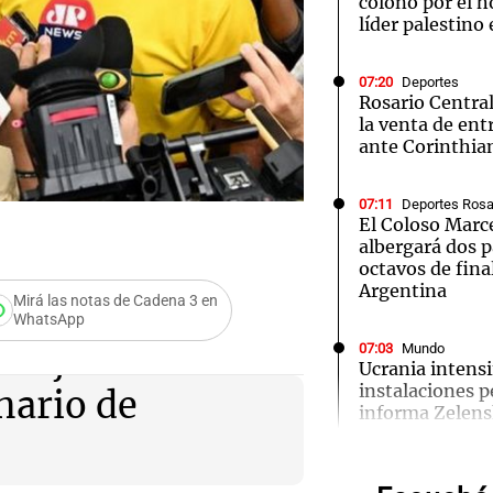
colono por el h
líder palestino
07:20
Deportes
Rosario Central
la venta de ent
ante Corinthia
Notas
Notas
No
e en Cadena 3
El huracán de Arequito
Cadena 3 en
07:11
Deportes Rosa
El Coloso Marce
albergará dos p
octavos de fina
Argentina
Mirá las notas de Cadena 3 en
WhatsApp
otaje entre Lula
07:03
Mundo
Ucrania intensi
instalaciones p
nario de
Audio.
informa Zelen
Prepar
07:00
Política y Eco
Dólar hoy, dóla