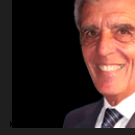
extrema en medio
país: todas las zonas
complicadas por
lluvias y vientos
fuerte
El Servicio Meteorológico Nacional emitió alertas
para gran parte de la Argentina por lluvias intensas,
tormentas fuertes, granizo y ráfagas de viento.
En la
nota, los detalles.
Mundo