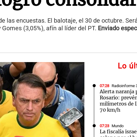
 las encuestas. El balotaje, el 30 de octubre. Ser
Gomes (3,05%), afín al líder del PT.
Enviado espec
Lo ú
07:28
Radioinforme 
Alerta naranja
Rosario: prevé
milímetros de l
70 km/h
07:23
Mundo
La fiscalía isra