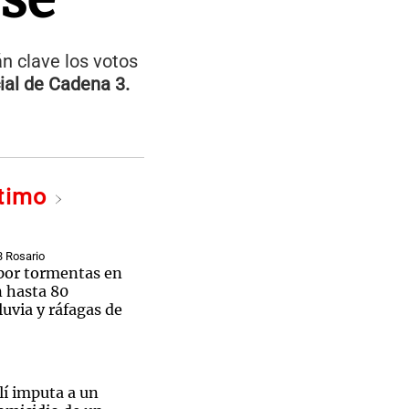
án clave los votos
ial de Cadena 3.
ltimo
3 Rosario
 por tormentas en
n hasta 80
luvia y ráfagas de
elí imputa a un