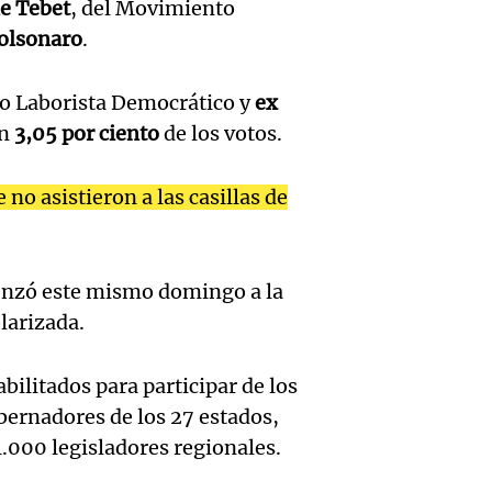
motoci
e Tebet
, del Movimiento
dismi
Socios
para r
olsonaro
.
0,69%
Ambie
Panorama F
julio, 
ido Laborista Democrático y
ex
Episodios
march
un
3,05 por ciento
de los votos.
Audio.
Merca
San Lu
joven 
Panorama F
 no asistieron a las casillas de
contra
Episodios
Audio.
años t
de ley
Inesp
grave
enzó este mismo domingo a la
tierras
cambi
quema
larizada.
jueves
Audio.
climát
su par
bilitados para participar de los
Panorama F
amaril
Córdob
Villa 
Episodios
obernadores de los 27 estados,
Córdo
1.000 legisladores regionales.
y alert
Panorama F
Episodios