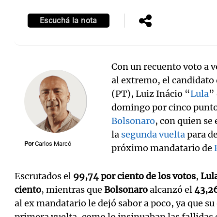
Episodios
Escuchá la nota
Con un recuento voto a v
al extremo, el candidato 
(PT), Luiz Inácio “
Lula
”
domingo por cinco punto
Bolsonaro
, con quien se
la
segunda vuelta
para de
Por
Carlos Marcó
próximo mandatario de
Escrutados el
99,74 por ciento de los votos
,
Lul
ciento
, mientras que
Bolsonaro
alcanzó el
43,26
al ex mandatario le dejó sabor a poco, ya que su 
primera vuelta, como lo insinuaban las fallidas 