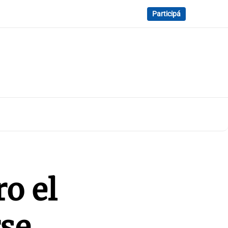
Participá
ro el
rse