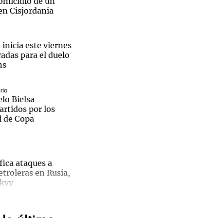
omicidio de un
 en Cisjordania
 inicia este viernes
radas para el duelo
Notas
ns
tas
Notas
Venezuela de
 Groenlandia
Comprometidos
Madur
rio
lo Bielsa
artidos por los
l de Copa
fica ataques a
etroleras en Rusia,
skyy
ativos
nomía
r blue hoy: a