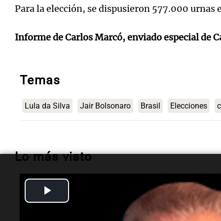
Para la elección, se dispusieron 577.000 urnas e
Informe de Carlos Marcó, enviado especial de C
Temas
Lula da Silva
Jair Bolsonaro
Brasil
Elecciones
c
Lo más visto
Play
Sociedad
Alerta meteorológica
Video