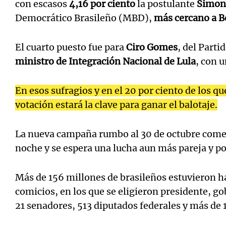
con escasos
4,16 por ciento
la postulante
Simon
Democrático Brasileño (MBD),
más cercano a B
El cuarto puesto fue para
Ciro Gomes
, del Part
ministro de Integración Nacional de Lula
, con 
En esos sufragios y en el 20 por ciento de los que
votación estará la clave para ganar el balotaje.
La nueva campaña rumbo al 30 de octubre com
noche y se espera una lucha aun más pareja y po
Más de 156 millones de brasileños estuvieron ha
comicios, en los que se eligieron presidente, g
21 senadores, 513 diputados federales y más de 