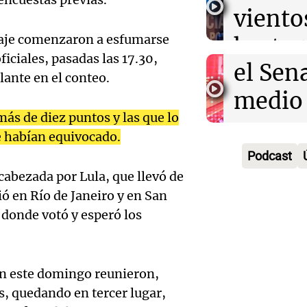
Congr
viento
burocr
Audio.
sesión
otaje comenzaron a esfumarse
hasta 
Noticias
Episodios
iciales, pasadas las 17.30,
León 
el Sen
en la 
ante en el conteo.
visitar
medio
Noticias
Episodios
ás de diez puntos y las que lo
Argent
rumor
Audio.
e habían equivocado.
otros 
ajuste
Podcast
Violen
cabezada por Lula, que llevó de
políti
econó
en José
 en Río de Janeiro y en San
marcan
Noticias
, donde votó y esperó los
delinc
Episodios
Audio.
actual
persig
de un 
nacion
Audio.
golpea
ron este domingo reunieron,
Córdo
Noticias
s, quedando en tercer lugar,
Asamb
Episodios