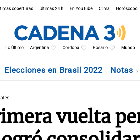
ltimas coberturas
Últimas 24 h
En YouTube
Clima
Horóscopo
Lo Último
Argentina
Córdoba
Rosario
Mundo
Elecciones en Brasil 2022
Notas
iales
rimera vuelta pe
logró consolida