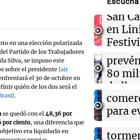
Escuchá 
para e
cuánto cotiza e
Audio.
agosto
San C
naranj
en Lin
06:57
Política y Eco
torme
El Gobierno de
Festiv
Director del Ser
oto en una elección polarizada
Audio.
Rosari
Meteorológico 
del Partido de los Trabajadores
cerem
busca
prevén
 da Silva, se impuso este
06:41
Sociedad
progr
Candela Arizaga 
s sobre el presidente
Jair
simpli
80 mil
escándalo con
Panorama F
 enfrentará el 30 de octubre en
"Tengo errores
habili
de lluv
Episodios
finir quién de los dos será el
Audio.
comerc
Brasil
.
ráfaga
06:36
Mundo
Nigeria: Presid
meteo
para ev
km/h
rescate de 308 
a
se quedó con el
48,36 por
una operación h
Audio.
en Cór
corrup
Noticias Ro
 por ciento
, una diferencia que
Episodios
objetivo era liquidarlo en
Protes
tormen
trámit
encuestas previas.