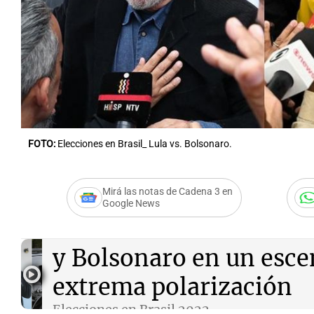
Notas
Notas
Editorial
Mundial 2026
La Sol
FOTO:
Elecciones en Brasil_ Lula vs. Bolsonaro.
Mirá las notas de Cadena 3 en
Google News
Audio.
Brasil: habrá bal
y Bolsonaro en un esce
extrema polarización
Elecciones en Brasil 2022