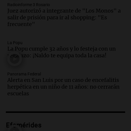
Audio.
Monseñor Fenoy celebra la visita
Radioinforme 3 Rosario
de León XIV a Argentina y reflexiona
Juez autorizó a integrante de "Los Monos" a
sobre su impacto espiritual
salir de prisión para ir al shopping: "Es
Panorama Federal
frecuente"
Episodios
Audio.
El papamóvil de Juan Pablo II
revive con la visita de León XIV y una
La Popu
La Popu cumple 32 años y lo festeja con un
historia nacida en Córdoba
regalazo: ¡Naldo te equipa toda la casa!
Viva la Radio
Episodios
Audio.
El ministro de Economía de Santa
Panorama Federal
Fe relativiza el impacto del fallo sobre
Alerta en San Luis por un caso de encefalitis
jubilaciones en la provincia
herpética en un niño de 11 años: no cerrarán
Panorama Federal
escuelas
Episodios
Audio.
La visita del Papa León XIV a
Argentina causa gran alegría en Santa
Fe, confirma el arzobispo Fenoi
Efemérides
Panorama Federal