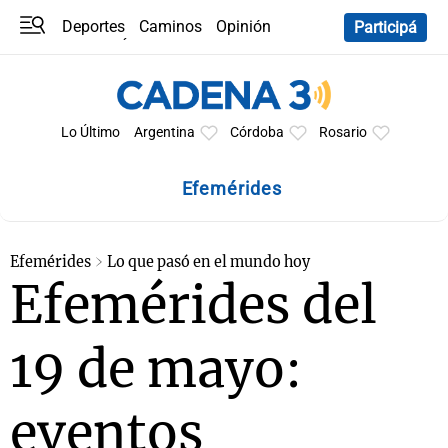
Deportes
Caminos
Opinión
Participá
Programas
Últimas coberturas
Últimas 24 h
En YouTube
Clima
Horóscopo
Lo Último
Argentina
Córdoba
Rosario
Efemérides
Efemérides
Lo que pasó en el mundo hoy
Efemérides del
19 de mayo:
eventos