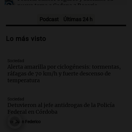
nuevo tema a Cadena 3 Rosario.
Viva la Radio Rosario
Episodios
Podcast
Últimas 24 h
Audio.
Cierre del Paso Internacional
Cristo Redentor por acumulación de
Lo más visto
nieve se extiende a 22 días
Panorama Federal
Episodios
Sociedad
Audio.
Estudiantes de Italia realizan
Alerta amarilla por ciclogénesis: tormentas,
prácticas docentes en Córdoba para
ráfagas de 70 km/h y fuerte descenso de
enriquecer su formación educativa
temperatura
Panorama Federal
Episodios
Audio.
La Universidad de Milán y su
Sociedad
colaboración con la municipalidad para
Detuvieron al jefe antidrogas de la Policía
la educación y parques
Federal en Córdoba
Panorama Federal
Por
Juan Federico
Episodios