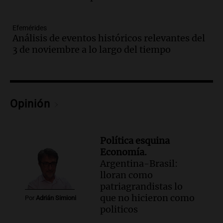
Panorama Federal
Episodios
Efemérides
Audio.
Carlos Balean recuerda el Papa
Análisis de eventos históricos relevantes del
Móvil diseñado por su padre para la
3 de noviembre a lo largo del tiempo
visita de Juan Pablo II a Córdoba
Panorama Federal
Episodios
Audio.
Recuerdos del papa móvil
Opinión
diseñado por Renault en Córdoba: un
legado familiar y empresarial
Panorama Federal
Episodios
Política esquina
Economía.
Audio.
El boom de los drones en el agro:
Argentina-Brasil:
ya hay casi 4.000 en el campo
lloran como
argentino
patriagrandistas lo
BCR Agtech Forum
que no hicieron como
Episodios
Por
Adrián Simioni
politicos
Audio.
El recuerdo de la conmovedora