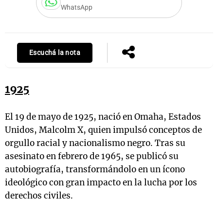
WhatsApp
Notas
s
Notas
Escuchá la nota
La Sole en
ial
Mundial 2026
Cadena 3
1925
El 19 de mayo de 1925, nació en Omaha, Estados
Unidos, Malcolm X, quien impulsó conceptos de
orgullo racial y nacionalismo negro. Tras su
asesinato en febrero de 1965, se publicó su
autobiografía, transformándolo en un ícono
ideológico con gran impacto en la lucha por los
derechos civiles.