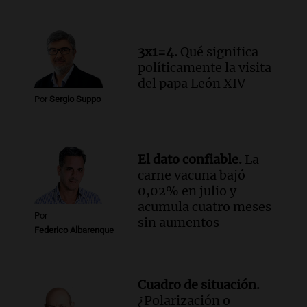
anécdota familiar de Jairo sobre la
vocación de servicio de Illia
Amamos Argentina
Episodios
3x1=4.
Qué significa
políticamente la visita
Audio.
Munir Bracco, sobre la visita del
del papa León XIV
papa León XIV: "Será una bocanada de
aire fresco para todos"
Por
Sergio Suppo
Viva la Radio
Episodios
Audio.
Casi 5.000 estudiantes participan
El dato confiable.
La
en la segunda edición de Enséñame
carne vacuna bajó
Tucumán, el concurso educativo
0,02% en julio y
Panorama Federal
acumula cuatro meses
Episodios
Por
sin aumentos
Federico Albarenque
Cuadro de situación.
¿Polarización o