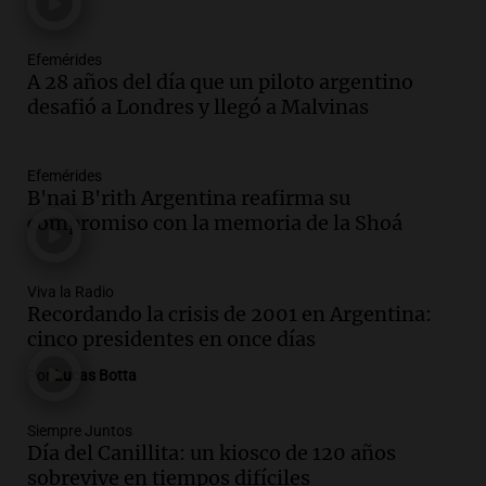
Episodios
Audio.
Visita del Papa León XIV: el
Efemérides
organizador de la gira de Juan Pablo II
A 28 años del día que un piloto argentino
recordó el desafío logístico
desafió a Londres y llegó a Malvinas
Viva la Radio
Episodios
Audio.
Detención del jefe antidrogas de
Efemérides
la Policía Federal en Córdoba por
B'nai B'rith Argentina reafirma su
irregularidades en procedimientos
compromiso con la memoria de la Shoá
Panorama Federal
Episodios
Viva la Radio
Audio.
Trabajaba con su padre, se
Recordando la crisis de 2001 en Argentina:
capacitó en la escuela de oficios y
cinco presidentes en once días
mantiene la residencia de la UNC
Gajes del Oficio
Por
Lucas Botta
Episodios
Audio.
Juicio a Óscar González: testigos
Siempre Juntos
Día del Canillita: un kiosco de 120 años
revelan detalles del siniestro en las
sobrevive en tiempos difíciles
Altas Cumbres