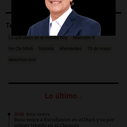
Temas
Lo que pasó en el mundo hoy
Malcolm X
Ho Chi Minh
historia
efemérides
19 de mayo
derechos civil
Lo último
20:32
Boca Juniors
Boca vence a Estudiantes en el Ducó y va por
primer triunfo en el Clausura