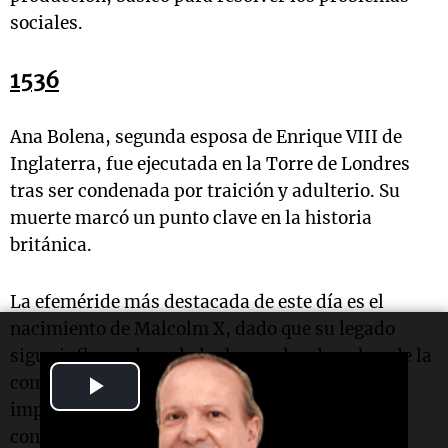
sociales.
1536
Ana Bolena, segunda esposa de Enrique VIII de
Inglaterra, fue ejecutada en la Torre de Londres
tras ser condenada por traición y adulterio. Su
muerte marcó un punto clave en la historia
británica.
La efeméride más destacada de este día es el
nacimiento de Malcolm X, dado que su legado
sigue influyendo en la lucha por los derechos de la
Play
comunidad afroamericana, reafirmando la
importancia de su obra en la historia
Video
contemporánea.