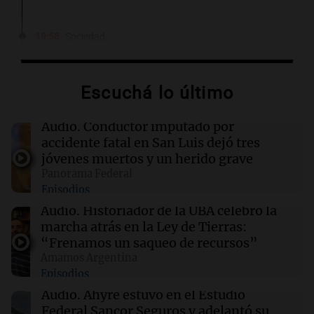
19:58
Sociedad
Publican la primera imagen de la joven
arrestada por el homicidio de Matías Álvarez
Guardia en Chaco
Escuchá lo último
19:57
Sociedad
Audio.
Conductor imputado por
Economía, inversiones y producción: el
accidente fatal en San Luis dejó tres
debate que llega con Experiencia IDEA
jóvenes muertos y un herido grave
Rosario
Panorama Federal
Episodios
19:55
Boca Juniors
Audio.
Historiador de la UBA celebró la
Por qué Boca juega en la cancha de Huracán
marcha atrás en la Ley de Tierras:
ante Estudiantes
“Frenamos un saqueo de recursos”
Amamos Argentina
Episodios
19:53
Mundo
La Fiscalía de Guatemala admite ante la CIDH
Audio.
Ahyre estuvo en el Estudio
la cooptación por grupos de poder
Federal Sancor Seguros y adelantó su