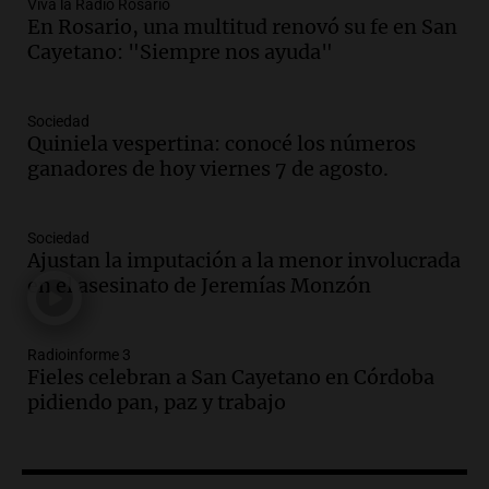
Viva la Radio Rosario
Episodios
En Rosario, una multitud renovó su fe en San
Audio.
La inflación en Buenos Aires
Cayetano: "Siempre nos ayuda"
alcanza el 2,9% en julio, generando
incertidumbre sobre el IPC nacional
Panorama Federal
Sociedad
Episodios
Quiniela vespertina: conocé los números
ganadores de hoy viernes 7 de agosto.
Audio.
Descuentos de hasta 700.000
pesos en salarios docentes en Jujuy
generan fuertes críticas
Sociedad
Panorama Federal
Ajustan la imputación a la menor involucrada
Episodios
en el asesinato de Jeremías Monzón
Audio.
Docentes de Jujuy denuncian
descuentos de hasta 700.000 pesos en
sus salarios y genera alarma
Radioinforme 3
Fieles celebran a San Cayetano en Córdoba
Panorama Federal
pidiendo pan, paz y trabajo
Episodios
Audio.
Siniestro vial en Salta: una mujer
fallece tras perder el control de su
vehículo