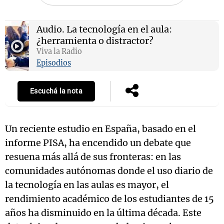
Audio.
La tecnología en el aula:
¿herramienta o distractor?
Notas
Viva la Radio
s
Notas
Episodios
La Sole en
ial
Mundial 2026
Cadena 3
Escuchá la nota
Un reciente estudio en España, basado en el
informe PISA, ha encendido un debate que
resuena más allá de sus fronteras: en las
comunidades autónomas donde el uso diario de
la tecnología en las aulas es mayor, el
rendimiento académico de los estudiantes de 15
años ha disminuido en la última década. Este