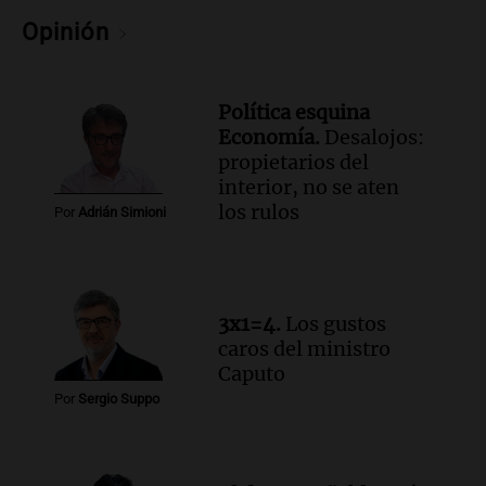
Panorama Federal
Opinión
Episodios
Audio.
Docentes de Jujuy enfrentan
descuentos de hasta 700.000 pesos en
Política esquina
sus salarios, denuncian desde el
Economía.
Desalojos:
sindicato
propietarios del
Panorama Federal
interior, no se aten
Episodios
Audio.
La justicia reconoce el COVID
los rulos
Por
Adrián Simioni
como enfermedad laboral tras caso de
docente fallecido en 2021
Panorama Federal
Episodios
3x1=4.
Los gustos
Audio.
Trágico siniestro vial en Salta:
caros del ministro
mujer pierde la vida en accidente en
Caputo
circunvalación Oeste
Por
Sergio Suppo
Panorama Federal
Episodios
Audio.
La justicia reconoce el COVID