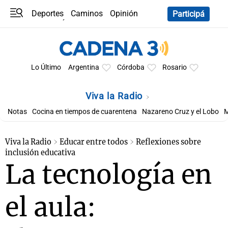
Deportes
Caminos
Opinión
Participá
Programas
Últimas coberturas
Últimas 24 h
En YouTube
Clima
Horóscopo
Lo Último
Argentina
Córdoba
Rosario
Viva la Radio
Notas
Cocina en tiempos de cuarentena
Nazareno Cruz y el Lobo
M
Viva la Radio
Educar entre todos
Reflexiones sobre
inclusión educativa
La tecnología en
el aula: