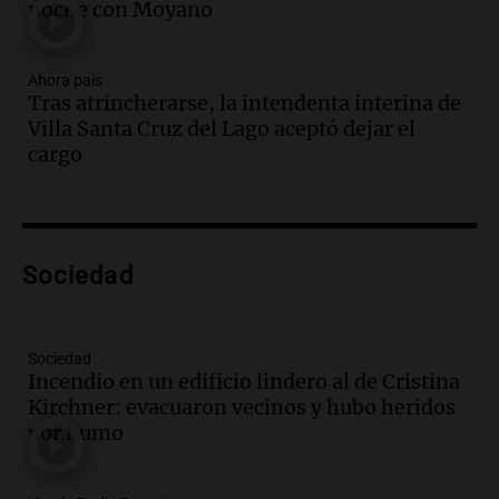
Audio.
Audiencia por tragedia vial en
noche con Moyano
Altas Cumbres: peritos analizan
teléfono de Óscar González
Ahora país
Panorama Federal
Tras atrincherarse, la intendenta interina de
Episodios
Villa Santa Cruz del Lago aceptó dejar el
Audio.
Solicitan quiebra de Lebron
cargo
Group en medio de una investigación
por estafa piramidal millonaria
Panorama Federal
Episodios
Audio.
Detienen a pareja en Alderete por
Sociedad
venta de medicamentos controlados
mediante delivery
Panorama Federal
Sociedad
Episodios
Incendio en un edificio lindero al de Cristina
Kirchner: evacuaron vecinos y hubo heridos
Audio.
El alzobispo García Cueva llama a
por humo
la clase dirigente a abordar problemas
económicos y sociales
Panorama Federal