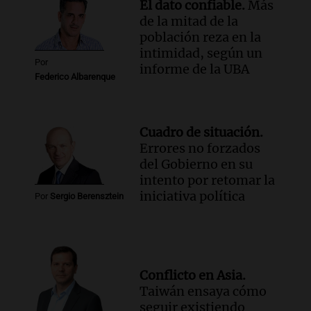
como enfermedad laboral tras el
El dato confiable.
Más
fallecimiento de un docente
de la mitad de la
Panorama Federal
población reza en la
Episodios
intimidad, según un
Por
informe de la UBA
Federico Albarenque
Cuadro de situación.
Errores no forzados
del Gobierno en su
intento por retomar la
iniciativa política
Por
Sergio Berensztein
Conflicto en Asia.
Taiwán ensaya cómo
seguir existiendo