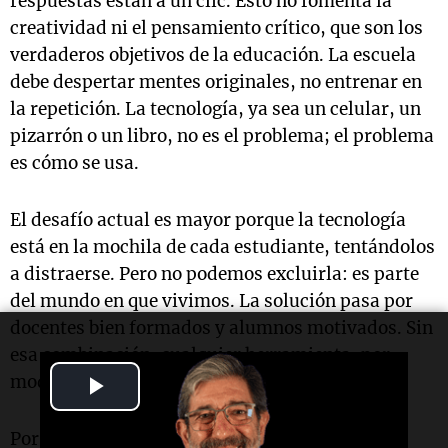
respuestas están a un clic. Esto no fomenta la
creatividad ni el pensamiento crítico, que son los
verdaderos objetivos de la educación. La escuela
debe despertar mentes originales, no entrenar en
la repetición. La tecnología, ya sea un celular, un
pizarrón o un libro, no es el problema; el problema
es cómo se usa.
El desafío actual es mayor porque la tecnología
está en la mochila de cada estudiante, tentándolos
a distraerse. Pero no podemos excluirla: es parte
del mundo en que vivimos. La solución pasa por
docentes bien formados y alumnos motivados. Sin
esa combinación, cualquier herramienta, por
Play
moderna que sea, será un distractor.
Video
Por otro lado, un informe reciente destaca que