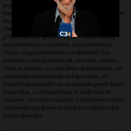
provincias argentinas como CABA, Córdoba y,
sorprendentemente, Formosa, son más eficientes
en el uso de recursos educativos, mientras que
Chaco, Catamarca y Tucumán lo son menos.
¿Cómo explicar que provincias con realidades
socioeconómicas similares, como Formosa y
Chaco, tengan resultados tan disímiles? La
respuesta no está solo en los recursos, sino en
cómo se utilizan. Un aula llena de tecnología con
un docente desmotivado no logra nada; un
maestro apasionado con un pizarrón puede hacer
maravillas. La educación no se mide solo en
números, sino en la vocación y el encuentro entre
un docente que quiere enseñar y un alumno que
quiere aprender.