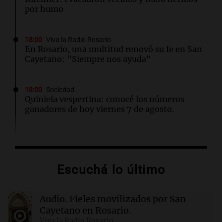
por humo
18:00
Viva la Radio Rosario
En Rosario, una multitud renovó su fe en San
Cayetano: "Siempre nos ayuda"
18:00
Sociedad
Quiniela vespertina: conocé los números
ganadores de hoy viernes 7 de agosto.
17:59
Deportes
La insólita charla entre un gomero y Facundo
Medina que se volvió viral
Escuchá lo último
17:33
Desde el podio
Audio.
Fieles movilizados por San
TC Pick Up: Las "Chatas del Campo
Argentino" vuelven al Autódromo Cabalén en
Cayetano en Rosario.
Octubre.
Viva la Radio Rosario