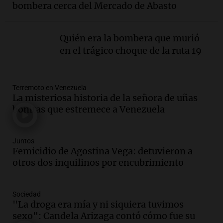
en Córdoba pidiendo pan, paz y trabajo
bombera cerca del Mercado de Abasto
Viva la Radio
Episodios
Quién era la bombera que murió
Audio.
Día Internacional de la Cerveza:
en el trágico choque de la ruta 19
mitos, secretos y el desafío de producir
cerveza artesanal
Viva la Radio
Terremoto en Venezuela
Episodios
La misteriosa historia de la señora de uñas
Audio.
Tucumán enfrenta un equilibrio
bonitas que estremece a Venezuela
financiero precario debido a la caída del
consumo y recaudación
Panorama Federal
Juntos
Femicidio de Agostina Vega: detuvieron a
Episodios
otros dos inquilinos por encubrimiento
Audio.
La calidad del empleo en
Argentina cae y preocupa a economistas
en un contexto de crisis económica
Sociedad
Panorama Federal
"La droga era mía y ni siquiera tuvimos
Episodios
sexo": Candela Arizaga contó cómo fue su