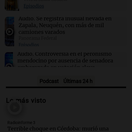
Episodios
17:32
Ciencia
Audio.
Se registra inusual nevada en
Estudio en la Antártida revela riesgos sociales
Zapala, Neuquén, con más de mil
para astronautas en misiones prolongadas
camiones varados
Panorama Federal
Episodios
17:31
Ciencia
Científicos de UCLA logran guiar el calor como
Audio.
Controversia en el peronismo
si fuera luz a temperatura ambiente
mendocino por ausencia de senadora
embarazada en votación clave
Panorama Federal
Episodios
Podcast
Últimas 24 h
Audio.
Mateo Bouniba, joven de Villa
María, necesita un trasplante de médula
Lo más visto
en Estados Unidos
Panorama Federal
Episodios
Radioinforme 3
Audio.
Fieles celebran a San Cayetano
Terrible choque en Córdoba: murió una