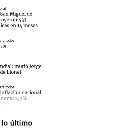
eral
San Miguel de
ruyeron 433
licas en 14 meses
Notas
tas
Notas
ra todos
ssi
Venezuela de
 Groenlandia
Comprometidos
Madur
dial: murió Jorge
 de Lionel
ra todos
inflación nacional
enor al 2,9%
Análisis
CABA
derrota
eral
lo último
tiva del
salto millonario a