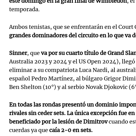
este domingo en la gran final de Wimbledon
, e
temporada.
Ambos tenistas, que se enfrentarán en el Court 
grandes dominadores del circuito en lo que va d
Sinner
, que
va por su cuarto título de Grand Sl
Australia 2023 y 2024 y el US Open 2024), llegó 
eliminar a su compatriota Luca Nardi, al austra
español Pedro Martínez, al búlgaro Grigor Dimi
Ben Shelton (10°) y al serbio Novak Djokovic (6°
En todas las rondas presentó un dominio impon
rivales sin ceder sets. La única excepción fue en
beneficiado por la lesión de Dimitrov
cuando es
cuerdas ya que
caía 2-0 en sets.