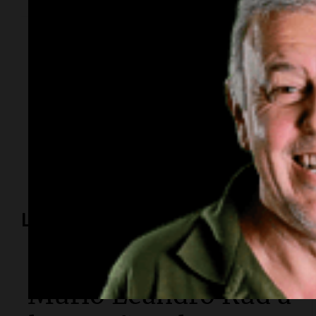
Temas
Dominio en el circuito tenístico
Wimbledon
Sinner
-final
Lo más visto
Espectáculos
Murió Leandro Rud a