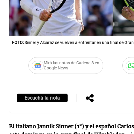
Notas
Notas
FOTO:
Sinner y Alcaraz se vuelven a enfrentar en una final de Gra
Editorial
Mundial 2026
La Sol
Mirá las notas de Cadena 3 en
Google News
Escuchá la nota
El italiano Jannik Sinner (1°) y el español Carlo