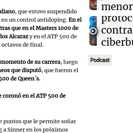
establ
menor
Una mañana
Audio.
aliano
, que estuvo suspendido
Episodios
protoc
regist
o en un control antidoping.
En el
Desay
contra
ntras que en el Masters 1000 de
CABA
ideal:
los Alcaraz
y en el ATP 500 de
ciberb
Una mañana
 octavos de final.
nutric
Episodios
Audio.
groom
person
Podcast
r momento de su carrera
, luego
Cumbr
escuel
y dive
rneos que disputó
, que fueron el
rescat
Salta
500 de Queen´s.
para r
una ca
Panorama F
ayuno
Episodios
e coronó en el ATP 500 de
Audio.
llevab
noctu
un inm
días a
Panorama F
 puntos que le permite soñar
temor
en un
Episodios
Audio.
g a Sinner en los próximos