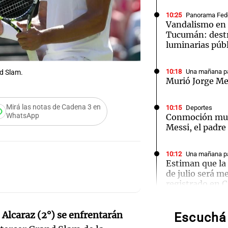
10:25
Panorama Fed
Vandalismo en 
Tucumán: dest
luminarias púb
Notas
Notas
No
10:18
Una mañana pa
nd Slam.
Murió Jorge Me
e en Cadena 3
El huracán de Arequito
Cadena 3 en
Mirá las notas de Cadena 3 en
10:15
Deportes
WhatsApp
Conmoción mun
Messi, el padre
10:12
Una mañana pa
Estiman que la 
de julio será m
Audio.
registrado en 
de la 
10:10
Panorama Fed
s Alcaraz (2°) se enfrentarán
Escuchá 
legisla
Investigan un a