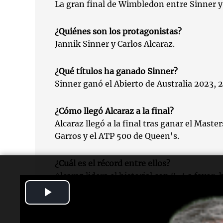
La gran final de Wimbledon entre Sinner y
¿Quiénes son los protagonistas?
Jannik Sinner y Carlos Alcaraz.
¿Qué títulos ha ganado Sinner?
Sinner ganó el Abierto de Australia 2023, 
¿Cómo llegó Alcaraz a la final?
Alcaraz llegó a la final tras ganar el Mast
Garros y el ATP 500 de Queen's.
¿Cuál es el récord entre ellos?
Alcaraz lidera el historial con 8-4 a favor
últimos cinco enfrentamientos.
Play
Video