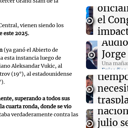
l tercer Grand Slam de la
la cooperativa
oficia
Villa María
el Con
09:50
Panorama Fed
Central, vienen siendo los
Chile planteó m
impact
conectividad fr
e este 2025.
digital con Juju
Audio.
Audio
opini
am
(ya ganó el Abierto de
a los 2
Jorge
públic
09:45
Fútbol
a esta instancia luego de
Instituto busca
lucha 
Una mañan
Panorama F
Gimnasia de M
liano Aleksandar Vukic, al
Episodios
coronar el fest
Episodios
Audio.
trov (19°), al estadounidense
tiempo
años
).
que la
necesi
Audio.
inflac
traspl
ente, superando a todos sus
 la cuarta ronda, donde se vio
Senad
nacion
poder 
taba verdaderamente contra las
provin
julio s
vivien