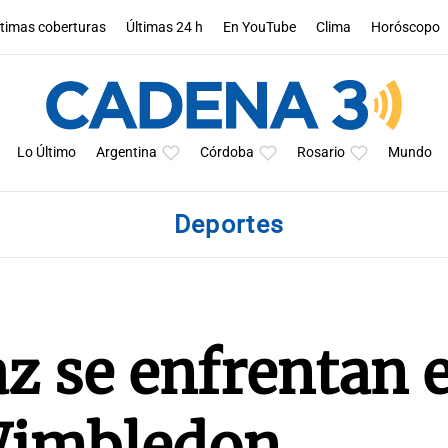
ltimas coberturas
Últimas 24 h
En YouTube
Clima
Horóscopo
Lo Último
Argentina
Córdoba
Rosario
Mundo
Deportes
z se enfrentan e
 Wimbledon