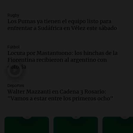
Episodios
Audio.
Estados Unidos advierte sobre
Rugby
contrato entre cooperativa argentina y
Los Pumas ya tienen el equipo listo para
Huawei en Neuquén
enfrentar a Sudáfrica en Vélez este sábado
Panorama Federal
Episodios
Audio.
El vicegobernador de Salta resalta
Fútbol
Locura por Mastantuono: los hinchas de la
la presencia de 70.000 bolivianos en la
Fiorentina recibieron al argentino con
provincia y su integración
euforia
Panorama Federal
Episodios
Audio.
La amiga del Papa León XIV
Deportes
recordó su paso por Perú: "Nos decía
Walter Mazzanti en Cadena 3 Rosario:
siempre: ''Difundan el milagro''"
"Vamos a estar entre los primeros ocho"
Viva la Radio
Episodios
Audio.
Santa Fe, segunda provincia con
más femicidios del país, según informe
de Casa del Encuentro