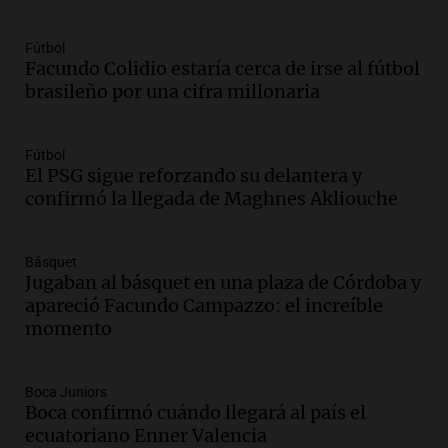
Audio.
Padres presentes, pero
distraídos: ¿Qué pasa con un niño
cuando el padre mira mucho el teléfono?
Fútbol
Facundo Colidio estaría cerca de irse al fútbol
Educar entre todos
brasileño por una cifra millonaria
Episodios
Audio.
Presentan el innovador Parque
Tecnológico en Villa María con dos
Fútbol
edificios icónicos
El PSG sigue reforzando su delantera y
Panorama Federal
confirmó la llegada de Maghnes Akliouche
Episodios
Audio.
Polémica en el fútbol argentino:
Básquet
árbitros bajo la lupa tras fallos
Jugaban al básquet en una plaza de Córdoba y
controvertidos
apareció Facundo Campazzo: el increíble
Panorama Federal
momento
Episodios
Audio.
El kirchnerismo no logra apoyo
para modificar proyecto de propiedad
Boca Juniors
privada en el Senado Nacional
Boca confirmó cuándo llegará al país el
Panorama Federal
ecuatoriano Enner Valencia