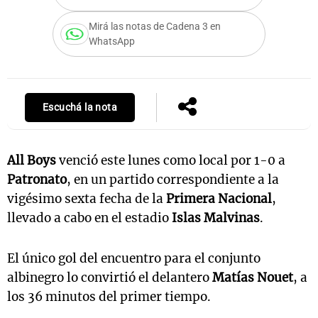
Mirá las notas de Cadena 3 en
WhatsApp
Notas
s
Notas
La Sole en
Escuchá la nota
ial
Mundial 2026
Cadena 3
All Boys
venció este lunes como local por 1-0 a
Patronato
, en un partido correspondiente a la
vigésimo sexta fecha de la
Primera Nacional
,
llevado a cabo en el estadio
Islas Malvinas
.
El único gol del encuentro para el conjunto
albinegro lo convirtió el delantero
Matías Nouet
, a
los 36 minutos del primer tiempo.