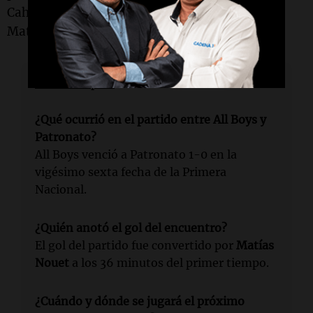
Cahavarría se anticipó a un centro por parte de
Matías Machado y anotó el 2-0 definitivo.
Lectura rápida
¿Qué ocurrió en el partido entre All Boys y
Patronato?
All Boys venció a Patronato 1-0 en la
vigésimo sexta fecha de la Primera
Nacional.
¿Quién anotó el gol del encuentro?
El gol del partido fue convertido por
Matías
Nouet
a los 36 minutos del primer tiempo.
¿Cuándo y dónde se jugará el próximo