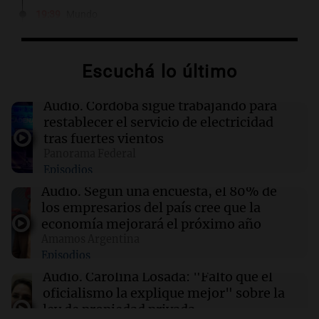
19:39
Mundo
Aumentan los casos de náuseas entre
consumidores crónicos de marihuana en EE.
UU.
Escuchá lo último
19:32
Mundo
Audio.
Córdoba sigue trabajando para
Javier Milei y Daniel Noboa firman acuerdos
restablecer el servicio de electricidad
en histórica visita a Ecuador
tras fuertes vientos
Panorama Federal
Episodios
19:29
Mundo
Trump firma órdenes para limitar el 'turismo
Audio.
Según una encuesta, el 80% de
de nacimiento' y la ciudadanía automática
los empresarios del país cree que la
economía mejorará el próximo año
Amamos Argentina
19:11
Sociedad
Episodios
La joven Candela Arizaga testifica sobre su
relación con Facundo Moyano en medio de
Audio.
Carolina Losada: "Faltó que el
acusaciones
oficialismo la explique mejor" sobre la
ley de propiedad privada