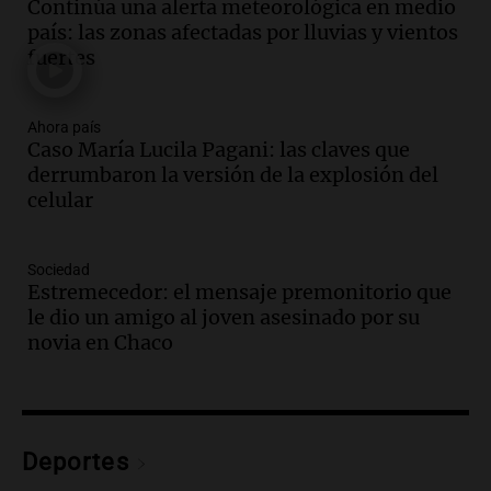
Continúa una alerta meteorológica en medio
y actividades destacadas
país: las zonas afectadas por lluvias y vientos
Panorama Federal
fuertes
Episodios
Audio.
Detienen en Salta a abogado que
violó libertad condicional al ir al
Ahora país
Caso María Lucila Pagani: las claves que
Mundial de Atlanta
derrumbaron la versión de la explosión del
Panorama Federal
celular
Episodios
Audio.
La UNC entregó más bicicletas a
estudiantes y proyecta duplicar el
Sociedad
programa de movilidad sustentable
Estremecedor: el mensaje premonitorio que
Viva la Radio
le dio un amigo al joven asesinado por su
Episodios
novia en Chaco
Audio.
Expertos advierten sobre posible
nevada en Mendoza este fin de semana
tras condiciones invernales
Panorama Federal
Deportes
Episodios