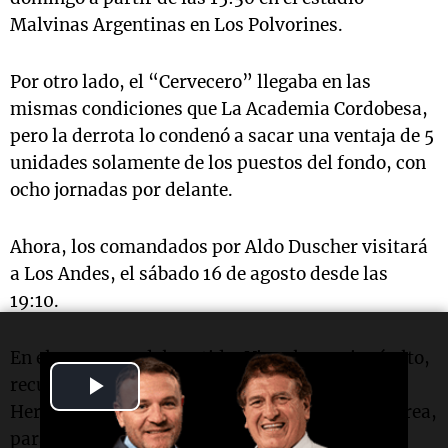
Malvinas Argentinas en Los Polvorines.
Por otro lado, el “Cervecero” llegaba en las
mismas condiciones que La Academia Cordobesa,
pero la derrota lo condenó a sacar una ventaja de 5
unidades solamente de los puestos del fondo, con
ocho jornadas por delante.
Ahora, los comandados por Aldo Duscher visitará
a Los Andes, el sábado 16 de agosto desde las
19:10.
En el amanecer del partido, Vignolo presionó alto,
Play
recuperó el balón y venció al arquero Lautaro
Herrera, con un derechazo potente dentro del área,
Video
para abrir el marcador. Minutos más tarde,