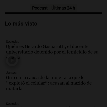
Informados al regreso
Episodios
Podcast
Últimas 24 h
Audio.
Debate en el Senado y protesta
en Rosario contra la ley de Propiedad
Lo más visto
Privada.
Viva la Radio Rosario
Episodios
Sociedad
Audio.
Manifestación en Rosario contra
Quién es Gerardo Gasparutti, el docente
la ley de Propiedad Privada debatida en
universitario detenido por el femicidio de su
el Senado.
esposa
Viva la Radio Rosario
Episodios
Audio.
Luis Juez cuestionó la polémica
Juntos
por la Ley de Tierras: "Construyeron un
Giro en la causa de la mujer a la que le
relato mentiroso"
“explotó el celular”: acusan al marido de
Informados al regreso
matarla
Episodios
Audio.
La Boulaille se prepara para su
Sociedad
gran expo, con concurso de panificados