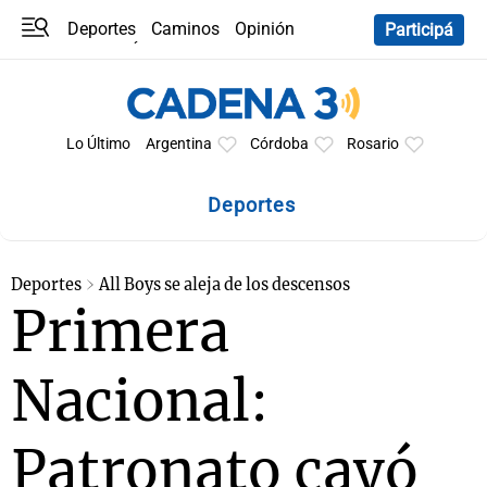
Deportes
Caminos
Opinión
Participá
Programas
Últimas coberturas
Últimas 24 h
En YouTube
Clima
Horóscopo
Lo Último
Argentina
Córdoba
Rosario
Deportes
Deportes
All Boys se aleja de los descensos
Primera
Nacional:
Patronato cayó