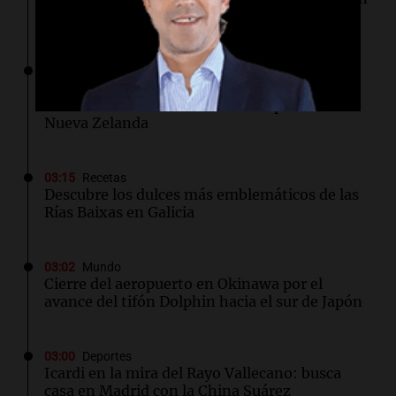
a hospitales
03:32
Mundo
Rescate invernal en la Antártida: un
estadounidense trasladado a hospital en
Nueva Zelanda
03:15
Recetas
Descubre los dulces más emblemáticos de las
Rías Baixas en Galicia
03:02
Mundo
Cierre del aeropuerto en Okinawa por el
avance del tifón Dolphin hacia el sur de Japón
03:00
Deportes
Icardi en la mira del Rayo Vallecano: busca
casa en Madrid con la China Suárez