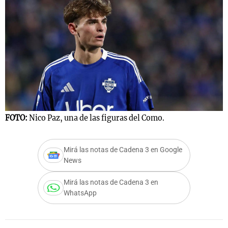
Notas
s
Notas
La Sole en
ial
Mundial 2026
Cadena 3
FOTO:
Nico Paz, una de las figuras del Como.
Mirá las notas de Cadena 3 en Google
News
Mirá las notas de Cadena 3 en
WhatsApp