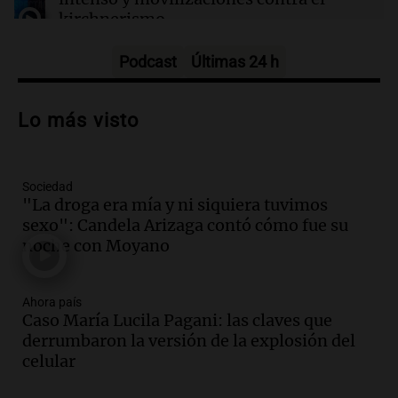
kirchnerismo
Panorama Federal
Episodios
Podcast
Últimas 24 h
Audio.
Debate en el Senado sobre
propiedad privada y cuestionamientos a
Lo más visto
la soberanía digital en Argentina
Panorama Federal
Episodios
Sociedad
Audio.
Mendoza se prepara para un fin
"La droga era mía y ni siquiera tuvimos
de semana helado y ciudadanos
sexo": Candela Arizaga contó cómo fue su
marchan contra reforma de tierras
noche con Moyano
Panorama Federal
Episodios
Ahora país
Audio.
El "Mono" de Kapanga
Caso María Lucila Pagani: las claves que
adelantó su show en Rosario.
derrumbaron la versión de la explosión del
Viva la Radio Rosario
celular
Episodios