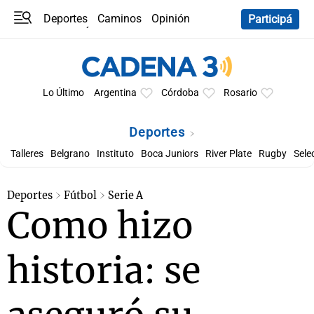
Deportes
Caminos
Opinión
Participá
Programas
Últimas coberturas
Últimas 24 h
En YouTube
Clima
Horóscopo
Lo Último
Argentina
Córdoba
Rosario
Deportes
Talleres
Belgrano
Instituto
Boca Juniors
River Plate
Rugby
Sele
Deportes
Fútbol
Serie A
Como hizo
historia: se