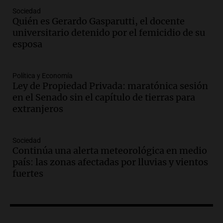
Audio.
Condenan a tres años de prisión
Sociedad
en suspenso a hombre por simular robo
Quién es Gerardo Gasparutti, el docente
de recaudación en San Luis
universitario detenido por el femicidio de su
Panorama Federal
esposa
Episodios
Audio.
Medicina reproductiva, entre la
ayuda por problemas de fertilidad y la
Política y Economía
Ley de Propiedad Privada: maratónica sesión
ostentación de millonarios
en el Senado sin el capítulo de tierras para
Amamos Argentina
extranjeros
Episodios
Audio.
El juicio contra Oscar González
avanza con testimonios clave sobre el
Sociedad
accidente en Villa Dolores
Continúa una alerta meteorológica en medio
Panorama Federal
país: las zonas afectadas por lluvias y vientos
Episodios
fuertes
Audio.
El teatro Real da la bienvenida a
la temporada Rock Real con bandas
tributo todos los jueves
Panorama Federal