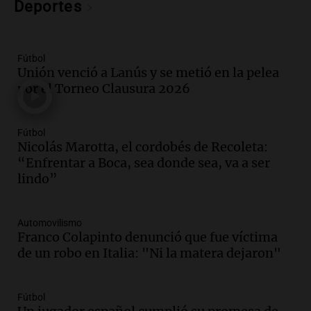
Deportes
Episodios
Audio.
Nicolás Marotta, el cordobés de
Recoleta: “Enfrentar a Boca, sea donde
sea, va a ser lindo”
Fútbol
Unión venció a Lanús y se metió en la pelea
La Cadena del Gol
por el Torneo Clausura 2026
Episodios
Audio.
Débora Blanca, psicóloga experta
en ludopatía: “Tener el casino en la
Fútbol
mano es muy peligroso”
Nicolás Marotta, el cordobés de Recoleta:
La Argentina, hoy
“Enfrentar a Boca, sea donde sea, va a ser
Episodios
lindo”
Audio.
Docentes italianos visitaron la
ciudad de Córdoba para interiorizarse
Automovilismo
sobre los parques educativos
Franco Colapinto denunció que fue víctima
Amamos Argentina
de un robo en Italia: "Ni la matera dejaron"
Episodios
Audio.
Meteorólogo alertó que El Niño
traerá más lluvias y eventos extremos
Fútbol
durante la primavera