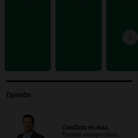
en Rosario contra la ley de Propiedad
Privada.
Viva la Radio Rosario
Episodios
Audio.
Manifestación en Rosario contra
la ley de Propiedad Privada debatida en
el Senado.
Viva la Radio Rosario
Episodios
Audio.
Luis Juez cuestionó la polémica
por la Ley de Tierras: "Construyeron un
relato mentiroso"
Informados al regreso
Opinión
Episodios
Conflicto en Asia.
Taiwán ensaya cómo