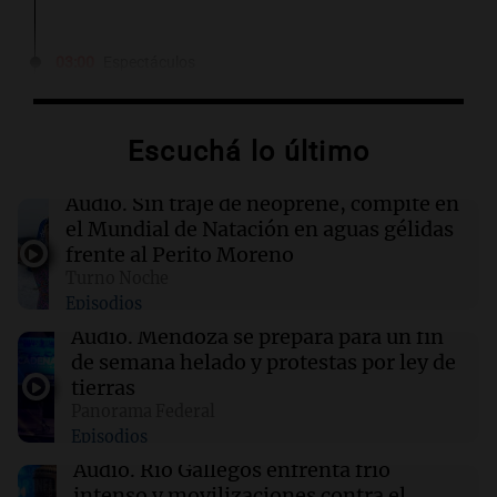
03:00
Espectáculos
El Rayo Vallecano busca fichar a Icardi y la
China Suárez se muda a Madrid
Escuchá lo último
02:04
Tecnología
Descuentos de hasta $400 en entradas para
Audio.
Sin traje de neoprene, compite en
TechCrunch Disrupt 2026 hasta mañana
el Mundial de Natación en aguas gélidas
frente al Perito Moreno
Turno Noche
02:03
Tecnología
Episodios
Vogue World se trasladará a San Francisco: un
guiño a la fusión entre tecnología y moda
Audio.
Mendoza se prepara para un fin
de semana helado y protestas por ley de
tierras
01:59
Mundo
Panorama Federal
Laura Galván brilla en los Centroamericanos y
Episodios
México establece nuevo récord de oros
Audio.
Río Gallegos enfrenta frío
intenso y movilizaciones contra el