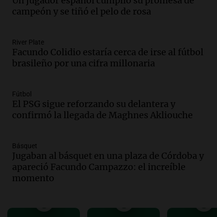
Un jugador español cumplió su promesa de
Informados al regreso
campeón y se tiñó el pelo de rosa
Episodios
Audio.
Córdoba sigue trabajando para
River Plate
restablecer el servicio de electricidad
Facundo Colidio estaría cerca de irse al fútbol
tras fuertes vientos
brasileño por una cifra millonaria
Panorama Federal
Episodios
Audio.
Según una encuesta, el 80% de
Fútbol
El PSG sigue reforzando su delantera y
los empresarios del país cree que la
confirmó la llegada de Maghnes Akliouche
economía mejorará el próximo año
Amamos Argentina
Episodios
Básquet
Audio.
Carolina Losada: "Faltó que el
Jugaban al básquet en una plaza de Córdoba y
oficialismo la explique mejor" sobre la
apareció Facundo Campazzo: el increíble
ley de propiedad privada
momento
Informados al regreso
Episodios
Audio.
Debate en el Senado y protesta