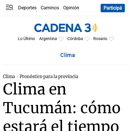
Deportes
Caminos
Opinión
Participá
Programas
Últimas coberturas
Últimas 24 h
En YouTube
Clima
Horóscopo
Lo Último
Argentina
Córdoba
Rosario
Clima
Clima
Pronóstico para la provincia
Clima en
Tucumán: cómo
estará el tiempo