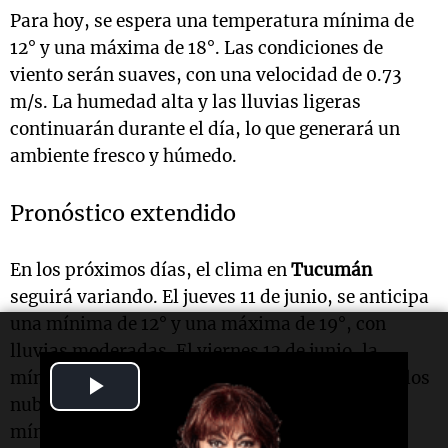
Para hoy, se espera una temperatura mínima de
12° y una máxima de 18°. Las condiciones de
viento serán suaves, con una velocidad de 0.73
m/s. La humedad alta y las lluvias ligeras
continuarán durante el día, lo que generará un
ambiente fresco y húmedo.
Pronóstico extendido
En los próximos días, el clima en
Tucumán
seguirá variando. El jueves 11 de junio, se anticipa
una mínima de 12° y una máxima de 19°, con
lluvias moderadas. El viernes 12 de junio, la
mínima será de 10° y la máxima de 20°, con cielos
Play
nublados. El sábado 13 de junio, se espera una
Video
mínima de 12° y una máxima de 20°, con más