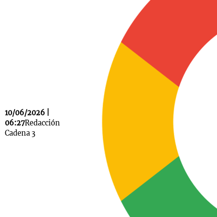
Notas
s
Notas
La Sole en
ial
Mundial 2026
Cadena 3
10/06/2026 |
06:27
Redacción
Cadena 3