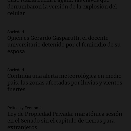
adelantó su show en Rosario.
derrumbaron la versión de la explosión del
Viva la Radio Rosario
celular
Episodios
Audio.
Condenan a tres años de prisión
Sociedad
en suspenso a hombre por simular robo
Quién es Gerardo Gasparutti, el docente
de recaudación en San Luis
universitario detenido por el femicidio de su
Panorama Federal
esposa
Episodios
Audio.
Medicina reproductiva, entre la
ayuda por problemas de fertilidad y la
Sociedad
Continúa una alerta meteorológica en medio
ostentación de millonarios
país: las zonas afectadas por lluvias y vientos
Amamos Argentina
fuertes
Episodios
Audio.
El juicio contra Oscar González
avanza con testimonios clave sobre el
Política y Economía
accidente en Villa Dolores
Ley de Propiedad Privada: maratónica sesión
Panorama Federal
en el Senado sin el capítulo de tierras para
Episodios
extranjeros