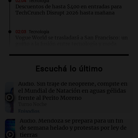
02:04
Tecnología
Descuentos de hasta $400 en entradas para
TechCrunch Disrupt 2026 hasta mañana
02:03
Tecnología
Vogue World se trasladará a San Francisco: un
guiño a la fusión entre tecnología y moda
01:59
Mundo
Escuchá lo último
Laura Galván brilla en los Centroamericanos y
México establece nuevo récord de oros
Audio.
Sin traje de neoprene, compite en
el Mundial de Natación en aguas gélidas
01:29
Ciencia
frente al Perito Moreno
La fertilización podría depender del trabajo en
Turno Noche
equipo de los espermatozoides, según un
Episodios
estudio
Audio.
Mendoza se prepara para un fin
de semana helado y protestas por ley de
01:24
Mundo
tierras
Tiroteo en escuela secundaria de Tailandia: