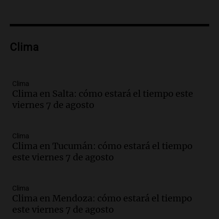
Audio.
El teatro Real da la bienvenida a
la temporada Rock Real con bandas
tributo todos los jueves
Panorama Federal
Clima
Episodios
Audio.
Nicolás Marotta, el cordobés de
Recoleta: “Enfrentar a Boca, sea donde
sea, va a ser lindo”
Clima
Clima en Salta: cómo estará el tiempo este
La Cadena del Gol
viernes 7 de agosto
Episodios
Audio.
Débora Blanca, psicóloga experta
en ludopatía: “Tener el casino en la
Clima
mano es muy peligroso”
Clima en Tucumán: cómo estará el tiempo
La Argentina, hoy
este viernes 7 de agosto
Episodios
Audio.
Docentes italianos visitaron la
Clima
ciudad de Córdoba para interiorizarse
Clima en Mendoza: cómo estará el tiempo
sobre los parques educativos
este viernes 7 de agosto
Amamos Argentina