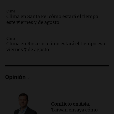
Episodios
Audio.
Meteorólogo alertó que El Niño
Clima
traerá más lluvias y eventos extremos
Clima en Santa Fe: cómo estará el tiempo
durante la primavera
este viernes 7 de agosto
Informados al regreso
Episodios
Clima
Audio.
Córdoba sigue trabajando para
Clima en Rosario: cómo estará el tiempo este
restablecer el servicio de electricidad
viernes 7 de agosto
tras fuertes vientos
Panorama Federal
Episodios
Audio.
Según una encuesta, el 80% de
los empresarios del país cree que la
Opinión
economía mejorará el próximo año
Amamos Argentina
Episodios
Audio.
Carolina Losada: "Faltó que el
Conflicto en Asia.
oficialismo la explique mejor" sobre la
Taiwán ensaya cómo
ley de propiedad privada