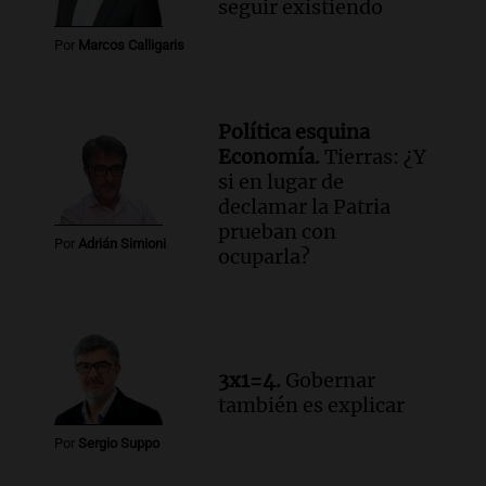
seguir existiendo
Informados al regreso
Episodios
Por
Marcos Calligaris
Audio.
Debate en el Senado y protesta
en Rosario contra la ley de Propiedad
Privada.
Política esquina
Viva la Radio Rosario
Economía.
Tierras: ¿Y
Episodios
si en lugar de
declamar la Patria
Audio.
Manifestación en Rosario contra
prueban con
la ley de Propiedad Privada debatida en
Por
Adrián Simioni
ocuparla?
el Senado.
Viva la Radio Rosario
Episodios
Audio.
Luis Juez cuestionó la polémica
por la Ley de Tierras: "Construyeron un
3x1=4.
Gobernar
relato mentiroso"
también es explicar
Informados al regreso
Episodios
Por
Sergio Suppo