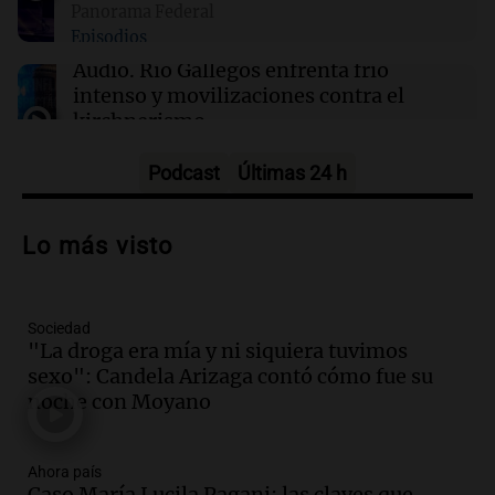
Panorama Federal
varios heridos tras el ataque
Episodios
Audio.
Río Gallegos enfrenta frío
intenso y movilizaciones contra el
kirchnerismo
Panorama Federal
Episodios
Podcast
Últimas 24 h
Audio.
Debate en el Senado sobre
propiedad privada y cuestionamientos a
Lo más visto
la soberanía digital en Argentina
Panorama Federal
Episodios
Sociedad
Audio.
Mendoza se prepara para un fin
"La droga era mía y ni siquiera tuvimos
de semana helado y ciudadanos
sexo": Candela Arizaga contó cómo fue su
marchan contra reforma de tierras
noche con Moyano
Panorama Federal
Episodios
Ahora país
Audio.
El "Mono" de Kapanga
Caso María Lucila Pagani: las claves que