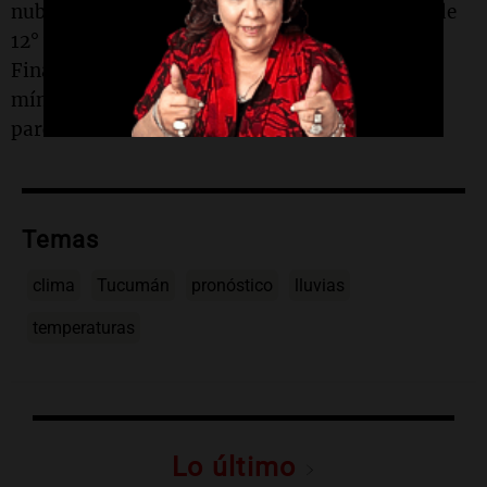
nubes. El domingo 14 de junio, la mínima será de
12° y la máxima de 17°, con lluvias ligeras.
Finalmente, el lunes 15 de junio, se prevé una
mínima de 11° y una máxima de 19°, con cielos
parcialmente nublados.
Temas
clima
Tucumán
pronóstico
lluvias
temperaturas
Lo último